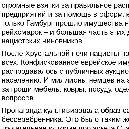
огромные взятки за правильное рас
предприятий и за помощь в оформле
только Гамбург прошло имущества н
рейхсмарок – и большая часть этих
нацистских чиновников.
После Хрустальной ночи нацисты п
всех. Конфискованное еврейское и
распродавалось с публичных аукци
населению. И миллионы немцев на э
за гроши мебель, ковры, посуду, од
вопросов.
Пропаганда культивировала образ са
бессеребренника. Это было таким же
трогательная история про аскета Ст