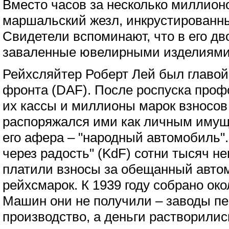
Вместо часов за несколько миллион
маршальский жезл, инкрустированн
Свидетели вспоминают, что в его д
заваленные ювелирными изделиями
Рейхсляйтер Роберт Лей был главой
фронта (DAF). После роспуска профс
их кассы и миллионы марок взносов
распоряжался ими как личным имущ
его афера – "народный автомобиль"
через радость" (KdF) сотни тысяч н
платили взносы за обещанный авто
рейхсмарок. К 1939 году собрано ок
Машин они не получили – заводы п
производство, а деньги растворилис