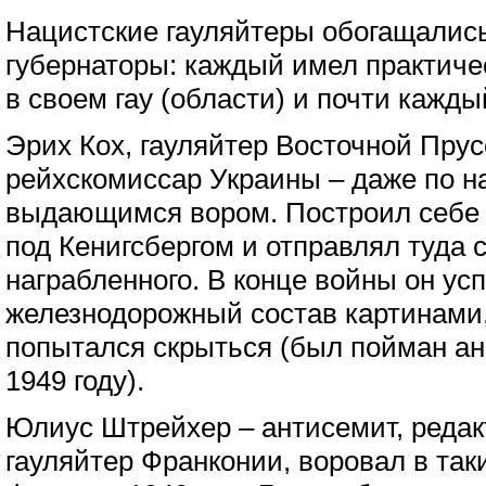
Нацистские гауляйтеры обогащались
губернаторы: каждый имел практиче
в своем гау (области) и почти кажд
Эрих Кох, гауляйтер Восточной Прус
рейхскомиссар Украины – даже по 
выдающимся вором. Построил себе 
под Кенигсбергом и отправлял туда 
награбленного. В конце войны он ус
железнодорожный состав картинами
попытался скрыться (был пойман ан
1949 году).
Юлиус Штрейхер – антисемит, редак
гауляйтер Франконии, воровал в так