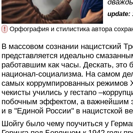
дважды
update: 
!
Орфография и стилистика автора сохра
В массовом сознании нацистский Тр
представляется идеально смазанны
работавшим как часы. Дескать, это
национал-социализма. На самом дел
самых коррумпированных режимов XX
чекисты учились у гестапо –коррупц
побочным эффектом, а важнейшим э
и в "Единой России" в нацистской в
Шойгу было чему поучиться у Герма
Геринга под Берлином к 1942 году п