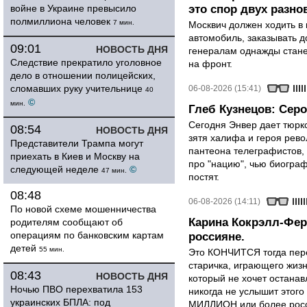
войне в Украине превысило
это спор двух разно
полмиллиона человек
7 мин.
Москвич должен ходить в 
автомобиль, заказывать д
09:01
НОВОСТЬ ДНЯ
генералам однажды стане
Следствие прекратило уголовное
на фронт.
дело в отношении полицейских,
сломавших руку учительнице
06-08-2026 (15:41)
40
©
мин.
Глеб Кузнецов: Серо
Сегодня Энвер дает тюрк
08:54
НОВОСТЬ ДНЯ
зятя халифа и героя рево
Представители Трампа могут
пантеона телеграфистов,
приехать в Киев и Москву на
про "нацию", чью биограф
следующей неделе
©
47 мин.
постят.
08:48
06-08-2026 (14:11)
По новой схеме мошенничества
Карина Кокрэлл-Фер
родителям сообщают об
операциям по банковским картам
россияне.
детей
55 мин.
Это КОНЧИТСЯ тогда пере
старичка, играющего жизн
08:43
НОВОСТЬ ДНЯ
который не хочет останавл
Ночью ПВО перехватила 153
никогда не услышит этого
украинских БПЛА: под
МИЛЛИОН или более росси