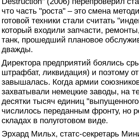
Destruction" (2006) перепроверил ст
что часть "роста" – это смена метод
готовой техники стали считать "инде
который входили запчасти, ремонты
танк, прошедший плановое обслужи
дважды.
Директора предприятий боялись сры
штрафбат, ликвидация) и поэтому о
завышалась. Когда армии союзников
захватывали немецкие заводы, на т
десятки тысяч единиц "выпущенного"
числилось переданным фронту, но р
складах в полуготовом виде.
Эрхард Мильх, статс-секретарь Мин