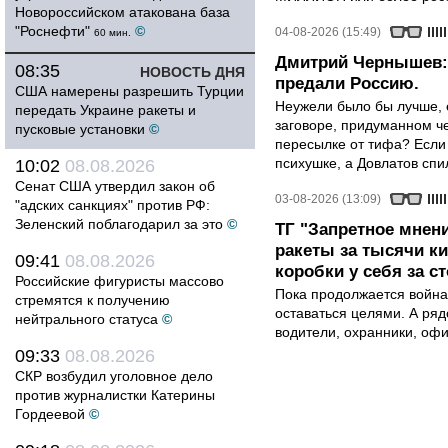
Новороссийском атакована база
"Роснефти"
©
04-08-2026 (15:49)
60 мин.
Дмитрий Чернышев: 
08:35
НОВОСТЬ ДНЯ
предали Россию.
США намерены разрешить Турции
Неужели было бы лучше, 
передать Украине ракеты и
заговоре, придуманном че
пусковые установки
©
пересылке от тифа? Если
психушке, а Довлатов спи
10:02
08.08.2026
Сенат США утвердил закон об
03-08-2026 (13:09)
"адских санкциях" против РФ:
Зеленский поблагодарил за это
©
ТГ "Запретное мнени
ракеты за тысячи ки
09:41
08.08.2026
коробки у себя за с
Российские фигуристы массово
Пока продолжается война
стремятся к получению
оставаться целями. А ряд
нейтрального статуса
©
водители, охранники, оф
09:33
08.08.2026
СКР возбудил уголовное дело
против журналистки Катерины
Гордеевой
©