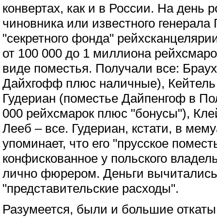
конвертах, как и в России. На день 
чиновника или известного генерала 
"секретного фонда" рейхсканцеляри
от 100 000 до 1 миллиона рейхсмар
виде поместья. Получали все: Брау
Дайхгофф плюс наличные), Кейтель 
Гудериан (поместье Дайпенгоф в По
000 рейхсмарок плюс "бонусы"), Клей
Лееб – все. Гудериан, кстати, в мем
упоминает, что его "прусское поместь
конфискованное у польского владел
лично фюрером. Деньги вычитались 
"представительские расходы".
Разумеется, были и большие откаты