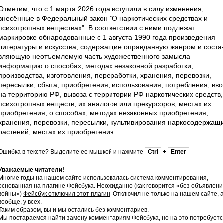
Отметим, что с 1 марта 2026 года
вступили
в силу изменения,
внесённые в Федеральный закон "О наркотических средствах и
психотропных веществах". В соответствии с ними подлежат
маркировке обнародованные с 1 августа 1990 года произведения
литературы и искусства, содержащие оправданную жанром и соста
вляющую неотъемлемую часть художес­твенного замысла
информацию о способах, методах незаконной разработки,
производства, изготовления, переработки, хранения, перевозки,
пересылки, сбыта, приобретения, использования, потребления, вво
на территорию РФ, вывоза с территории РФ наркотических средств,
психотропных веществ, их аналогов или прекурсоров, местах их
приобретения, о способах, методах незаконных приобретения,
хранения, перевозки, пересылки, культивирования наркосодержащ
растений, местах их приобретения.
Ошибка в тексте? Выделите ее мышкой и нажмите
Ctrl
+
Enter
Уважаемые читатели!
Многие годы на нашем сайте использовалась система комментирования,
основанная на плагине Фейсбука. Неожиданно (как говорится «без объявлени
войны»)
Фейсбук отключил этот плагин
. Отключил не только на нашем сайте, 
вообще, у всех.
Таким образом, вы и мы остались без комментариев.
Мы постараемся найти замену комментариям Фейсбука, но на это потребуетс