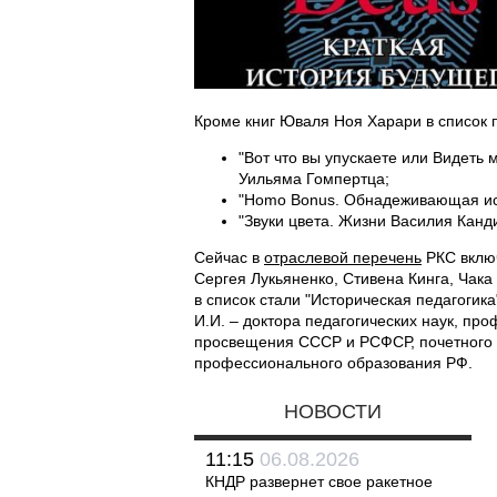
Кроме книг Юваля Ноя Харари в список 
"Вот что вы упускаете или Видеть 
Уильяма Гомпертца;
"Homo Bonus. Обнадеживающая ист
"Звуки цвета. Жизни Василия Канд
Сейчас в
отраслевой перечень
РКС включ
Сергея Лукьяненко, Стивена Кинга, Чак
в список стали "Историческая педагогика
И.И. – доктора педагогических наук, пр
просвещения СССР и РСФСР, почетного 
профессионального образования РФ.
НОВОСТИ
11:15
06.08.2026
КНДР развернет свое ракетное