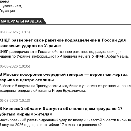
время.
С уважением,
Редакция
МАТЕРИАЛЫ РАЗДЕЛА
06-08-2026 (11:15)
КНДР развернет свое ракетное подразделение в России для
нанесения ударов по Украине
КНДР разворачивает в России собственное ракетное подразделение для
ударов по Украине, информацию ГУР привели Reuters, УНИАН, АрбатМедиа.
06-08-2026 (10:35)
В Москве похоронен очередной генерал — вероятная жертва
взрыва в центре столицы
В Москве 5 августа на Троекуровском кладбище в условиях секретности прошл
похороны генерал-лейтенанта Игоря Ерусалимова.
06-08-2026 (10:13)
В Киевской области 6 августа объявлен днем траура по 17
убитым мирным жителям
Массированный ракетно-дроновый удар по Киеву и Киевской области в ночь н
5 августа 2026 года привел к гибели 17 человек и ранению 42.