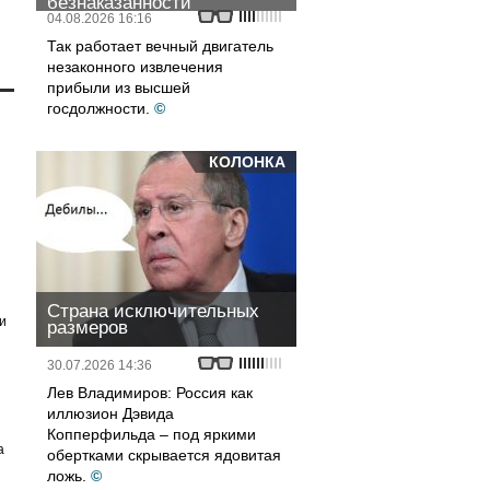
безнаказанности
04.08.2026 16:16
Так работает вечный двигатель
незаконного извлечения
прибыли из высшей
госдолжности.
©
КОЛОНКА
Страна исключительных
и
размеров
30.07.2026 14:36
Лев Владимиров: Россия как
иллюзион Дэвида
Копперфильда – под яркими
а
обертками скрывается ядовитая
ложь.
©