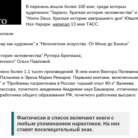
В перечень вошли более 100 книг, среди которых
аудиокниги "Sapiens. Краткая история человечества" и
"Homo Deus. Краткая история завтрашнего дня" Ювал
Ноя Харари,
написал
13 мая ТАСС.
попали:
мир как художник" и "Непонятное искусство. От Моне до Бэнкси"
ория человечества" Рутгера Брегмана;
инского" Ольги Павловой.
ено более 1,1 тысяч произведений. В нем книги Виктора Пелевина
а Паланика и Эриха Марии Ремарка. Первыми книгами, включенным
" и "Проблемы патриотизма в России: горький опыт 90-х" Валеева
офессора, почетного академика Академии наук Башкирии, отличника
работника общего образования РФ, почетного работника высшего
Фактически в список включают книги с
любым упоминанием наркотиков. На них
ставят восклицательный знак.