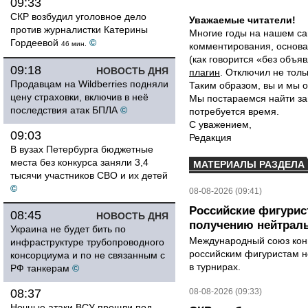
09:33
СКР возбудил уголовное дело
Уважаемые читатели!
против журналистки Катерины
Многие годы на нашем са
Гордеевой
©
46 мин.
комментирования, основа
(как говорится «без объ
09:18
НОВОСТЬ ДНЯ
плагин
. Отключил не толь
Продавцам на Wildberries подняли
Таким образом, вы и мы о
цену страховки, включив в неё
Мы постараемся найти за
последствия атак БПЛА
©
потребуется время.
С уважением,
09:03
Редакция
В вузах Петербурга бюджетные
места без конкурса заняли 3,4
МАТЕРИАЛЫ РАЗДЕЛА
тысячи участников СВО и их детей
©
08-08-2026 (09:41)
Российские фигурис
08:45
НОВОСТЬ ДНЯ
получению нейтраль
Украина не будет бить по
Международный союз конь
инфраструктуре трубопроводного
российским фигуристам н
консорциума и по не связанным с
в турнирах.
РФ танкерам
©
08:37
08-08-2026 (09:33)
Ночные атаки ВСУ прошли под