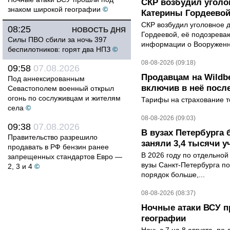
СКР возбудил уголо
знаком широкой географии
©
Катерины Гордеево
СКР возбудил уголовное 
08:25
НОВОСТЬ ДНЯ
Гордеевой, её подозрева
Силы ПВО сбили за ночь 397
информации о Вооруженн
беспилотников: горят два НПЗ
©
08-08-2026 (09:18)
09:58
07.08.2026
Продавцам на Wildbe
Под аннексированным
включив в неё посл
Севастополем военный открыл
огонь по сослуживцам и жителям
Тарифы на страхование то
села
©
08-08-2026 (09:03)
09:38
07.08.2026
В вузах Петербурга
Правительство разрешило
заняли 3,4 тысячи у
продавать в РФ бензин ранее
В 2026 году по отдельной
запрещенных стандартов Евро —
вузы Санкт-Петербурга по
2, 3 и 4
©
порядок больше,...
08-08-2026 (08:37)
Ночные атаки ВСУ п
географии