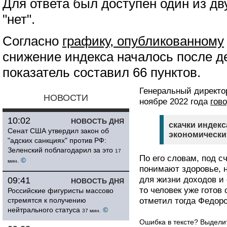
Для ответа был доступен один из дву
"нет".
Согласно
графику, опубликованному
снижение индекса началось после де
показатель составил 66 пунктов.
Генеральный директ
НОВОСТИ
ноябре 2022 года
гов
10:02
НОВОСТЬ ДНЯ
скачки индек
Сенат США утвердил закон об
экономически
"адских санкциях" против РФ:
Зеленский поблагодарил за это
17
По его словам, под 
©
мин.
понимают здоровье,
для жизни доходов и 
09:41
НОВОСТЬ ДНЯ
то человек уже готов
Российские фигуристы массово
стремятся к получению
отметил тогда Федоро
нейтрального статуса
©
37 мин.
Ошибка в тексте? Выдел