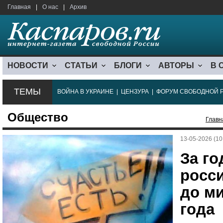
Главная
|
О нас
|
Архив
НОВОСТИ
СТАТЬИ
БЛОГИ
АВТОРЫ
В 
ТЕМЫ
ВОЙНА В УКРАИНЕ
|
ЦЕНЗУРА
|
ФОРУМ СВОБОДНОЙ 
Общество
Главн
13-05-2026 (10
За го
росси
до ми
года