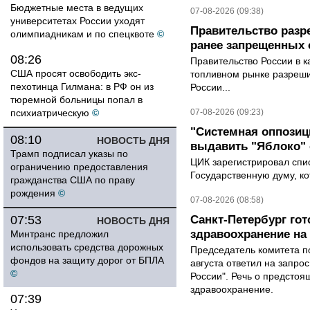
Бюджетные места в ведущих
07-08-2026 (09:38)
университетах России уходят
Правительство разр
олимпиадникам и по спецквоте
©
ранее запрещенных с
08:26
Правительство России в к
США просят освободить экс-
топливном рынке разрешил
пехотинца Гилмана: в РФ он из
России...
тюремной больницы попал в
психиатрическую
©
07-08-2026 (09:23)
"Системная оппози
08:10
НОВОСТЬ ДНЯ
выдавить "Яблоко"
Трамп подписал указы по
ЦИК зарегистрировал спис
ограничению предоставления
Государственную думу, ко
гражданства США по праву
рождения
©
07-08-2026 (08:58)
07:53
Санкт-Петербург го
НОВОСТЬ ДНЯ
здравоохранение на
Минтранс предложил
использовать средства дорожных
Председатель комитета п
фондов на защиту дорог от БПЛА
августа ответил на запро
©
России". Речь о предсто
здравоохранение.
07:39