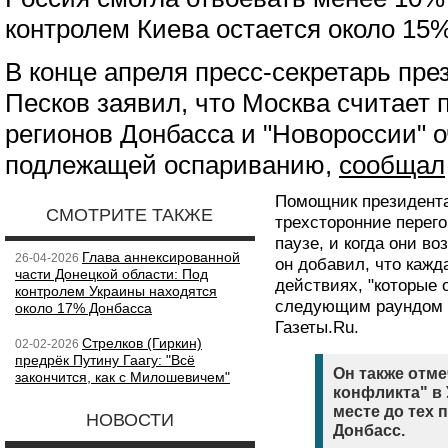
контролем Киева остается около 15%
В конце апреля пресс-секретарь пр
Песков заявил, что Москва считает
регионов Донбасса и "Новороссии" 
подлежащей оспариванию,
сообщал
Помощник президента
СМОТРИТЕ ТАКЖЕ
трехсторонние перего
паузе, и когда они в
Глава аннексированной
26-04-2026
он добавил, что кажд
части Донецкой области: Под
действиях, "которые 
контролем Украины находятся
следующим раундом 
около 17% Донбасса
Газеты.Ru.
Стрелков (Гиркин)
02-02-2026
предрёк Путину Гаагу: "Всё
Он также отме
закончится, как с Милошевичем"
конфликта" в 
месте до тех 
НОВОСТИ
Донбасс.