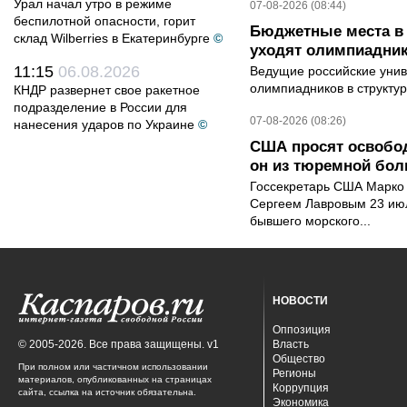
Урал начал утро в режиме
07-08-2026 (08:44)
беспилотной опасности, горит
Бюджетные места в 
склад Wilberries в Екатеринбурге
©
уходят олимпиадник
11:15
06.08.2026
Ведущие российские унив
олимпиадников в структу
КНДР развернет свое ракетное
подразделение в России для
07-08-2026 (08:26)
нанесения ударов по Украине
©
США просят освобод
он из тюремной бол
Госсекретарь США Марко 
Сергеем Лавровым 23 ию
бывшего морского...
НОВОСТИ
Оппозиция
© 2005-2026. Все права защищены. v1
Власть
Общество
При полном или частичном использовании
Регионы
материалов, опубликованных на страницах
Коррупция
сайта, ссылка на источник обязательна.
Экономика