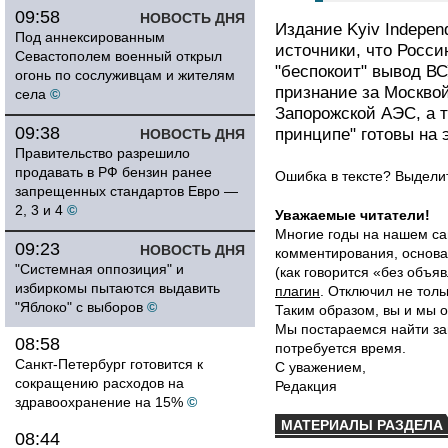
09:58
НОВОСТЬ ДНЯ
Издание Kyiv Indepen
Под аннексированным
источники, что Росси
Севастополем военный открыл
"беспокоит" вывод ВС
огонь по сослуживцам и жителям
признание за Москвой
села
©
Запорожской АЭС, а т
09:38
принципе" готовы на э
НОВОСТЬ ДНЯ
Правительство разрешило
продавать в РФ бензин ранее
Ошибка в тексте? Выдел
запрещенных стандартов Евро —
2, 3 и 4
©
Уважаемые читатели!
Многие годы на нашем са
09:23
НОВОСТЬ ДНЯ
комментирования, основа
"Системная оппозиция" и
(как говорится «без объ
избиркомы пытаются выдавить
плагин
. Отключил не толь
"Яблоко" с выборов
©
Таким образом, вы и мы о
Мы постараемся найти за
08:58
потребуется время.
Санкт-Петербург готовится к
С уважением,
сокращению расходов на
Редакция
здравоохранение на 15%
©
МАТЕРИАЛЫ РАЗДЕЛА
08:44