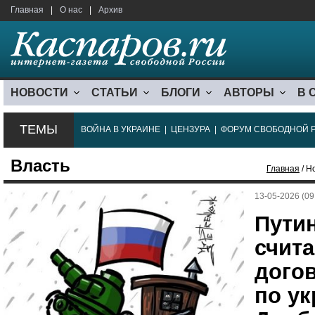
Главная
|
О нас
|
Архив
НОВОСТИ
СТАТЬИ
БЛОГИ
АВТОРЫ
В 
ТЕМЫ
ВОЙНА В УКРАИНЕ
|
ЦЕНЗУРА
|
ФОРУМ СВОБОДНОЙ 
Власть
Главная
/ Н
13-05-2026 (09
Пути
счита
дого
по у