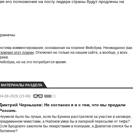
тая его полномочия на посту лидера страны будут продлены на
хранены
истема комментирования, основанная на плагине Фейсбука. Неожиданно (как
тключил этот плагин
. Отключил не только на нашем сайте, а вообще, у всех.
риев.
йсбука, но на это потребуется время.
МАТЕРИАЛЫ РАЗДЕЛА
04-08-2026 (15:49)
Дмитрий Чернышев: Не согласен я и с тем, что мы предали
Россию.
Неужели было бы лучше, если бы Бунина расстреляли за участие в заговоре,
придуманном чекистами, а Набоков умер бы в лагерной пересылке от тифа?
Если Бродского закололи бы лекарствами в психушке, а Довлатов спился бы в
Таллинне?