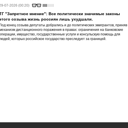
29-07-2026 (00:20)
ТГ "Запретное мнение": Все политически значимые законы
этого созыва жизнь россиян лишь ухудшали.
Под конец созыва депутаты добрались и до политических эмигрантов, приняв
механизм дистанционного поражения в правах: ограничения на банковские
операции, имущество, государственные услуги и консульскую помощь для
людей, которых российское государство преследует за границей.