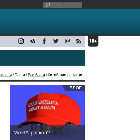
лавная
/ Блоги /
Все блоги
/ Китайские ловушки
БЛОГ
MAGA-раскол?