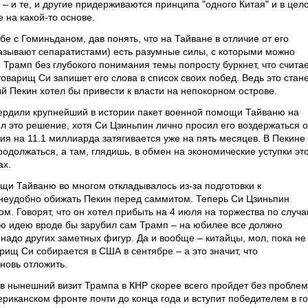
– и те, и другие придерживаются принципа "одного Китая" и в цел
 на какой-то основе.
бе с Гоминьданом, дав понять, что на Тайване в отличие от его
азывают сепаратистами) есть разумные силы, с которыми можно
 Трамп без глубокого понимания темы попросту буркнет, что счита
оварищ Си запишет его слова в список своих побед. Ведь это стан
 Пекин хотел бы привести к власти на непокорном острове.
вердили крупнейший в истории пакет военной помощи Тайваню на
л это решение, хотя Си Цзиньпин лично просил его воздержаться о
я на 11.1 миллиарда затягивается уже на пять месяцев. В Пекине
родолжаться, а там, глядишь, в обмен на экономические уступки эт
ах.
щи Тайваню во многом откладывалось из-за подготовки к
 неудобно обижать Пекин перед саммитом. Теперь Си Цзиньпин
ом. Говорят, что он хотел прибыть на 4 июля на торжества по случ
ю идею вроде бы зарубил сам Трамп – на юбилее все должно
 надо других заметных фигур. Да и вообще – китайцы, мол, пока не
рищ Си собирается в США в сентябре – а это значит, что
новь отложить.
 нынешний визит Трампа в КНР скорее всего пройдет без проблем
риканском фронте почти до конца года и вступит победителем в г