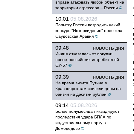
вправе атаковать любой объект на
территории агрессора – России
©
10:01
05.08.2026
Попытку России возродить некий
конкурс "Интервидение" пресекла
Саудовская Аравия
©
09:48
НОВОСТЬ ДНЯ
Индия отказалась от покупки
новых российских истребителей
СУ-57
©
09:39
НОВОСТЬ ДНЯ
На время визита Путина в
Красноярск там снизили цены на
бензин на десятки рублей
©
09:14
05.08.2026
Более полумесяца ликвидируют
последствия удара БПЛА по
индустриальному парку в
Домодедово
©