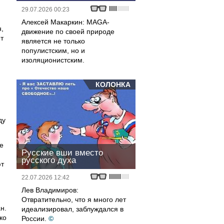
29.07.2026 00:23
Алексей Макаркин: MAGA-
,
движение по своей природе
т
является не только
популистским, но и
изоляционистским.
КОЛОНКА
ду
е
Русские вши вместо
русского духа
ют
22.07.2026 12:42
Лев Владимиров:
Отвратительно, что я много лет
н.
идеализировал, заблуждался в
ко
России.
©