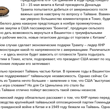
Председатель КНР Си Цзиньпин в ходе предстоящего
13 – 15 мая визита в Китай президента Дональда
Трампа попытается добиться от американского гостя
важных шагов навстречу по вопросу о Тайване. Взамен
как уверено большинство комментаторов в Токио, буде
у Белого дома накануне предстоящих в ноябре промежуточных
кие закупки в США пассажирских "Боингов", продукции сельского
жно дать возможность вернуться в Вашингтон с триумфальными
е рабочие места, новые гигантские доходы от торговли с Китаем".
юбом случае сделает экономические подарки Трампу – лидер КНР
емонстрации какой-то напряженности с американцами. Различаться
– и здесь многое будет зависеть от готовности Трапа подыграть
ики в Токио, кстати, подозревают, что президент США может по хо
 тонкие ловушки его затягивают.
ьно признают Тайвань частью Китая. В прежние годы в Вашингтон
"не поддерживают" тайваньскую независимость. Однако сейчас Си
ть из Трампа нечто большее – заявление о том, что США "выступа
ы игра словами? Но для Си Цзиньпина это стало бы
а Тайване отлично поймут весомость такой смены нюансов.
пекинский лидер обязательно расскажет о том, что КНР прямо перед
оводства крупнейшей тайваньской оппозиционной партии Гоминьда
гражданской войне в Китае и в 1949 году бежали на Тайвань. Одна