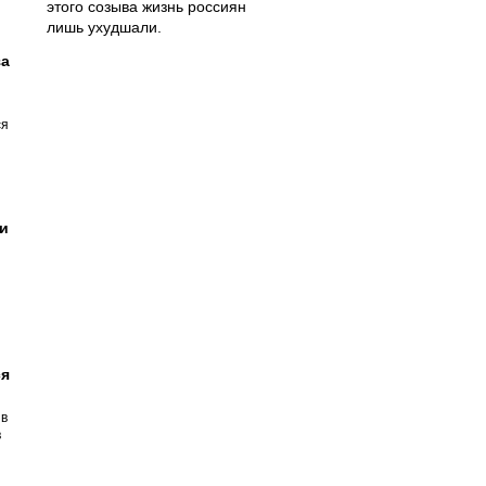
этого созыва жизнь россиян
лишь ухудшали.
за
ся
и
ся
 в
в