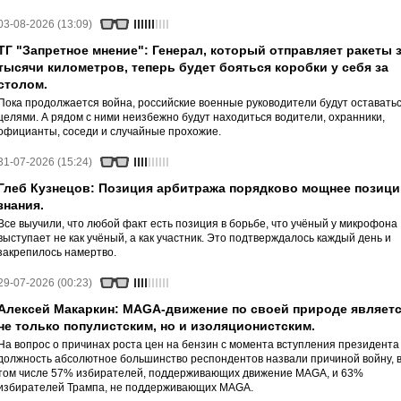
03-08-2026 (13:09)
ТГ "Запретное мнение": Генерал, который отправляет ракеты 
тысячи километров, теперь будет бояться коробки у себя за
столом.
Пока продолжается война, российские военные руководители будут оставать
целями. А рядом с ними неизбежно будут находиться водители, охранники,
официанты, соседи и случайные прохожие.
31-07-2026 (15:24)
Глеб Кузнецов: Позиция арбитража порядково мощнее позици
знания.
Все выучили, что любой факт есть позиция в борьбе, что учёный у микрофона
выступает не как учёный, а как участник. Это подтверждалось каждый день и
закрепилось намертво.
29-07-2026 (00:23)
Алексей Макаркин: MAGA-движение по своей природе являет
не только популистским, но и изоляционистским.
На вопрос о причинах роста цен на бензин с момента вступления президента
должность абсолютное большинство респондентов назвали причиной войну, 
том числе 57% избирателей, поддерживающих движение MAGA, и 63%
избирателей Трампа, не поддерживающих MAGA.