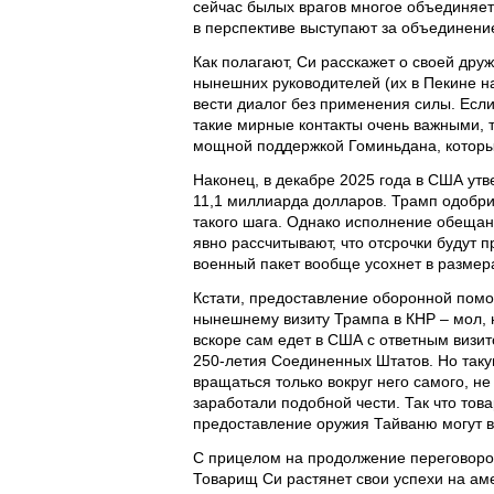
сейчас былых врагов многое объединяет 
в перспективе выступают за объединение
Как полагают, Си расскажет о своей друж
нынешних руководителей (их в Пекине н
вести диалог без применения силы. Если
такие мирные контакты очень важными, т
мощной поддержкой Гоминьдана, который
Наконец, в декабре 2025 года в США ут
11,1 миллиарда долларов. Трамп одобри
такого шага. Однако исполнение обещани
явно рассчитывают, что отсрочки будут п
военный пакет вообще усохнет в размер
Кстати, предоставление оборонной помо
нынешнему визиту Трампа в КНР – мол,
вскоре сам едет в США с ответным визит
250-летия Соединенных Штатов. Но таку
вращаться только вокруг него самого, не
заработали подобной чести. Так что това
предоставление оружия Тайваню могут в
С прицелом на продолжение переговоров
Товарищ Си растянет свои успехи на аме