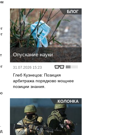
ом
БЛОГ
ет
ет
Опускание науки
т
от
31.07.2026 15:23
Глеб Кузнецов: Позиция
арбитража порядково мощнее
позиции знания.
аю
КОЛОНКА
.
од