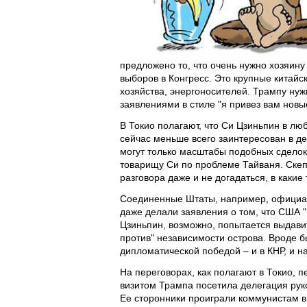
предложено то, что очень нужно хозяин
выборов в Конгресс. Это крупные китайс
хозяйства, энергоносителей. Трампу ну
заявлениями в стиле "я привез вам новы
В Токио полагают, что Си Цзиньпин в л
сейчас меньше всего заинтересован в д
могут только масштабы подобных сделок 
товарищу Си по проблеме Тайваня. Скепт
разговора даже и не догадаться, в какие
Соединенные Штаты, например, официал
даже делали заявления о том, что США 
Цзиньпин, возможно, попытается выдави
против" независимости острова. Вроде б
дипломатической победой – и в КНР, и н
На переговорах, как полагают в Токио, 
визитом Трампа посетила делегация рук
Ее сторонники проиграли коммунистам в 