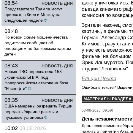
08:54
даже уничтожались. В
НОВОСТЬ ДНЯ
съезда кинематограф
Представители Трампа могут
приехать в Киев и Москву на
комиссия по возвраще
следующей неделе
©
Зрители наконец смо
08:48
картины, а фильмы та
По новой схеме мошенничества
Герман, Александр С
родителям сообщают об
Климов, сразу стали
операциям по банковским картам
у нас есть возможнос
детей
фильмы на большом э
Эрик Ильмуратов. По
08:43
НОВОСТЬ ДНЯ
студии "Ленфильм".
Ночью ПВО перехватила 153
украинских БПЛА: под
Ельцин Центр
Новороссийском атакована база
Ошибка в тексте? Выдел
"Роснефти"
©
МАТЕРИАЛЫ РАЗДЕЛА
08:35
НОВОСТЬ ДНЯ
США намерены разрешить Турции
03-08-2026 (09:59)
передать Украине ракеты и
пусковые установки
©
День независимости
День независимости Украи
10:02
08.08.2026
память о принятии Акта п