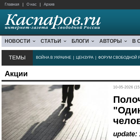
Главная
|
О нас
|
Архив
НОВОСТИ
СТАТЬИ
БЛОГИ
АВТОРЫ
В 
ТЕМЫ
ВОЙНА В УКРАИНЕ
|
ЦЕНЗУРА
|
ФОРУМ СВОБОДНОЙ 
Акции
10-05-2026 (15
Поло
"Оди
чело
update: 