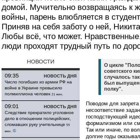
домой. Мучительно возвращаясь к ж
войны, парень влюбляется в студен
Приняв на себя заботу о ней, Никит
Любы всё, что может. Нравственные,
люди проходят трудный путь по дор
НОВОСТИ
О цикле "Поло
советского к
09:35
НОВОСТЬ ДНЯ
случалось так
Число погибших из армии РФ на
был выпущен 
войне в Украине превысило
полку".
полмиллиона человек
21 мин.
Поводом для запрета 
09:01
НОВОСТЬ ДНЯ
несоответствие задан
Следствие прекратило уголовное
господствующей идео
дело в отношении полицейских,
формализмом или сме
сломавших руку учительнице
55
Так или иначе, по во
©
мин.
долгие годы оказывал