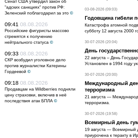
Сенат США утвердил закон об
"адских санкциях" против РФ:
03-08-2026 (09:03)
Зеленский поблагодарил за это
©
Годовщина гибели п
09:41
08.08.2026
Катастрофа атомной подв
Российские фигуристы массово
субботу 12 августа 2000 
стремятся к получению
нейтрального статуса
©
30-07-2026 (20:04)
День государственн
09:33
08.08.2026
22 августа – День Госуда
СКР возбудил уголовное дело
Установлен в 1994 году у
против журналистки Катерины
Гордеевой
©
30-07-2026 (20:00)
09:18
08.08.2026
Международный ден
Продавцам на Wildberries подняли
терроризма
цену страховки, включив в неё
21 августа — Международ
последствия атак БПЛА
©
терроризма.
30-07-2026 (19:58)
Всемирный день гу
19 августа — Всемирный 
приурочена к теракту в Ир