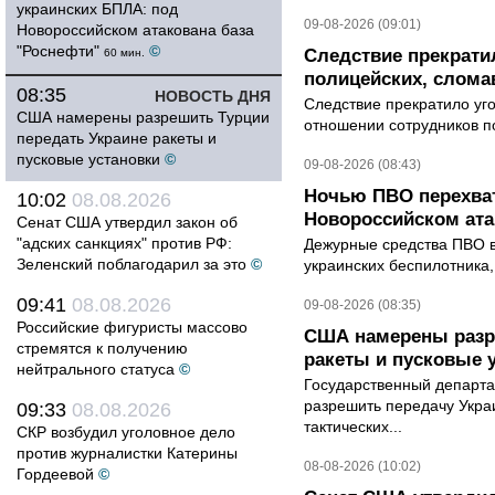
украинских БПЛА: под
09-08-2026 (09:01)
Новороссийском атакована база
"Роснефти"
©
Следствие прекрати
60 мин.
полицейских, слома
08:35
НОВОСТЬ ДНЯ
Следствие прекратило уг
США намерены разрешить Турции
отношении сотрудников п
передать Украине ракеты и
пусковые установки
©
09-08-2026 (08:43)
Ночью ПВО перехват
10:02
08.08.2026
Новороссийском ата
Сенат США утвердил закон об
"адских санкциях" против РФ:
Дежурные средства ПВО в 
Зеленский поблагодарил за это
©
украинских беспилотника
09:41
08.08.2026
09-08-2026 (08:35)
Российские фигуристы массово
США намерены разре
стремятся к получению
ракеты и пусковые 
нейтрального статуса
©
Государственный департ
разрешить передачу Украи
09:33
08.08.2026
тактических...
СКР возбудил уголовное дело
против журналистки Катерины
08-08-2026 (10:02)
Гордеевой
©