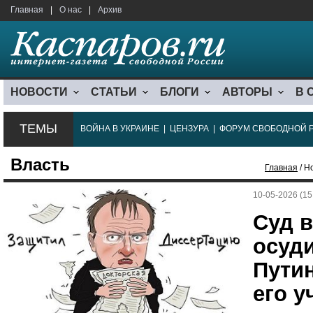
Главная
|
О нас
|
Архив
НОВОСТИ
СТАТЬИ
БЛОГИ
АВТОРЫ
В 
ТЕМЫ
ВОЙНА В УКРАИНЕ
|
ЦЕНЗУРА
|
ФОРУМ СВОБОДНОЙ 
Власть
Главная
/ Н
10-05-2026 (15
Суд в
осуд
Путин
его у