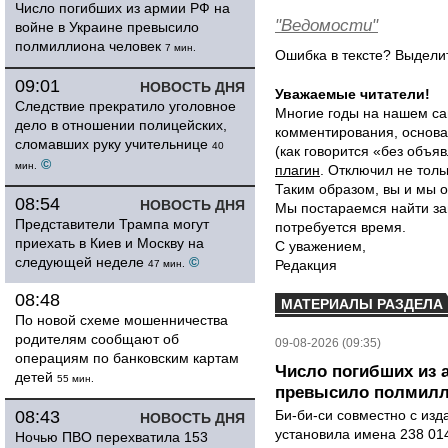
Число погибших из армии РФ на
"Ведомости"
войне в Украине превысило
полмиллиона человек
7 мин.
Ошибка в тексте? Выдел
09:01
НОВОСТЬ ДНЯ
Уважаемые читатели!
Следствие прекратило уголовное
Многие годы на нашем са
дело в отношении полицейских,
комментирования, основа
сломавших руку учительнице
40
(как говорится «без объ
©
мин.
плагин
. Отключил не толь
Таким образом, вы и мы о
08:54
НОВОСТЬ ДНЯ
Мы постараемся найти за
Представители Трампа могут
потребуется время.
приехать в Киев и Москву на
С уважением,
следующей неделе
©
Редакция
47 мин.
08:48
МАТЕРИАЛЫ РАЗДЕЛА
По новой схеме мошенничества
родителям сообщают об
09-08-2026 (09:35)
операциям по банковским картам
Число погибших из 
детей
55 мин.
превысило полмилл
08:43
Би-би-си совместно с из
НОВОСТЬ ДНЯ
установила имена 238 014
Ночью ПВО перехватила 153