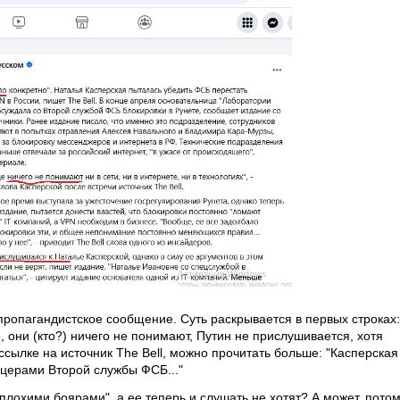
ропагандистское сообщение. Суть раскрывается в первых строках:
, они (кто?) ничего не понимают, Путин не прислушивается, хотя
сылке на источник The Bell, можно прочитать больше: "Касперская
ицерами Второй службы ФСБ..."
"плохими боярами", а ее теперь и слушать не хотят? А может, пото