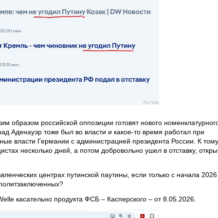
ким образом российской оппозиции готовят нового номенклатурног
рад Аденауэр тоже был во власти и какое-то время работал при
ьные власти Германии с администрацией президента России. К том
стах несколько дней, а потом добровольно ушел в отставку, откры
авленческих центрах путинской паутины, если только с начала 2026
ь политзаключенных?
elle касательно продукта ФСБ – Касперского – от 8.05.2026.