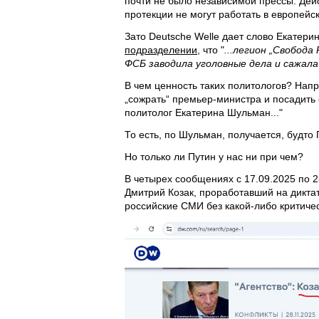
почти не было независимой прессы. Дейс
протекции не могут работать в европейс
Зато Deutsche Welle дает слово Екатер
подразделении
, что "
...легион „Свобод
ФСБ заводила уголовные дела и сажала
В чем ценность таких политологов? Нап
„сожрать“ премьер-министра и посадить 
политолог Екатерина Шульман..."
То есть, по Шульман, получается, будто 
Но только ли Путин у нас ни при чем?
В четырех сообщениях с 17.09.2025 по 
Дмитрий Козак, проработавший на диктат
российские СМИ без какой-либо критичес