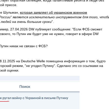
твует обратная селекция, когда талантливые ребята и люди без
кой прессе.
ине Шульман,
которая заявляет об украинском военном
а России“ является исключительно инструментом для того, чтоб
 людей на очень большие сроки
".
ример, 27.04.2026 DW публикует сообщение: "Если ФСБ сможет
своего, то Путин им будет уже не нужен, говорит в эфире DW
Путин никак не связан с ФСБ?
28.11.2025 на Deutsche Welle помещена информация о том, будто
орский режим, "не угодил Путину". Сделано это со ссылками на
кой оценки.