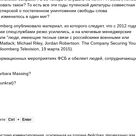
овать такое? То есть все эти годы путинской диктатуры совместная
сперской о постепенном уничтожении свободы слова
ё изменилось в один миг?
mberg опубликовало материал, из которого следует, что с 2012 год
ими спецслужбами резко усилились, а на ключевые менеджерские
шли "люди, имеющие тесные связи с российскими военными или
atlack; Michael Riley, Jordan Robertson. The Company Securing You
 Bloomberg Television, 19 марта 2015).
нформационных мероприятиях ФСБ и обеляет людей, сотрудничающ
arbara Massing?
unkrat)?
мите
Ctrl
+
Enter
истема комментирования, основанная на плагине Фейсбука. Неожиданно (как