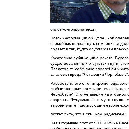
оплот контрпропаганды.
Поток информации об "успешной операци
способных подвергнуть сомнению и даж
подается так, будто опубликован пресс-
Касательно публикации о ракете "Буреве
существования или отсутствия путинског
Представьте себе лица европейских чит
заголовки вроде "Летающий Чернобыль".
Рассмотрим это с точки зрения здравого
любые ядерные ракеты не полезны для 
Чернобыле? Это же авария на атомной с
авария на Фукусиме. Потому что нужно 
выбран эпитет, шокирующий европейског
Может быть, это я слишком радикален?
Нет. Открываю пост от 9.11.2025 на Face
разбором схем построения пропаганды в