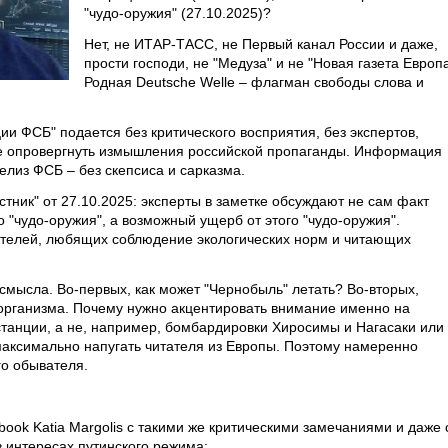
"чудо-оружия" (27.10.2025)?
Нет, не ИТАР-ТАСС, не Первый канал России и даже,
прости господи, не "Медуза" и не "Новая газета Европа
Родная Deutsche Welle – флагман свободы слова и
и ФСБ" подается без критического восприятия, без экспертов,
е опровергнуть измышления российской пропаганды. Информация
релиз ФСБ – без скепсиса и сарказма.
стник" от 27.10.2025: эксперты в заметке обсуждают не сам факт
о "чудо-оружия", а возможный ущерб от этого "чудо-оружия".
ателей, любящих соблюдение экологических норм и читающих
 смысла. Во-первых, как может "Чернобыль" летать? Во-вторых,
организма. Почему нужно акцентировать внимание именно на
танции, а не, например, бомбардировки Хиросимы и Нагасаки или
максимально напугать читателя из Европы. Поэтому намеренно
о обывателя.
book Katia Margolis с такими же критическими замечаниями и даже 
 интересах путинского режима: