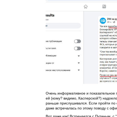
Очень информативное и показательное п
ей (кому? видимо, Касперской?) надоело
раньше прислушивался. Если пройти по с
даже встречалась по этому поводу с оф
Вот даже как! Встречается с Путиным, с 