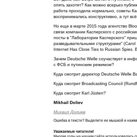
опять захотят? Как можно всерьез публик
работа проходила нормально, советы Ка
воспринимались конструктивно, а тут вс
Но еще в марте 2015 года агентство Bloo
связи компании Касперского с российск
посты в "Лаборатории Касперского" при
разведывательными структурами" (Carol M
Internet Has Close Ties to Russian Spies.
Зачем Deutsche Welle соучаствует в и
с ФСБ и путинским режимом?
Куда смотрит директор Deutsche Welle B
Куда смотрит Broadcasting Council (Rundf
Куда смотрит Karl Jüsten?
Mikhail Doliev
Михаил Долиев
Ошибка в тексте? Выделите ее мышкой и наж
Уважаемые читатели!
Многие годы на нашем сайте использовалась с