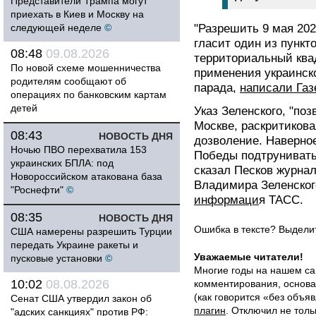
Представители Трампа могут
приехать в Киев и Москву на
следующей неделе
©
"Разрешить 9 мая 202
гласит один из пункт
08:48
09.08.2026
территориальный ква
По новой схеме мошенничества
применения украинск
родителям сообщают об
парада,
написали Газ
операциях по банковским картам
детей
Указ Зеленского, "по
Москве, раскритикова
08:43
НОВОСТЬ ДНЯ
дозволение. Наверное
Ночью ПВО перехватила 153
Победы подтрунивать 
украинских БПЛА: под
сказал Песков журна
Новороссийском атакована база
Владимира Зеленского
"Роснефти"
©
информаци
я ТАСС.
08:35
НОВОСТЬ ДНЯ
Ошибка в тексте? Выдел
США намерены разрешить Турции
передать Украине ракеты и
Уважаемые читатели!
пусковые установки
©
Многие годы на нашем са
10:02
08.08.2026
комментирования, основа
(как говорится «без объ
Сенат США утвердил закон об
плагин
. Отключил не толь
"адских санкциях" против РФ: