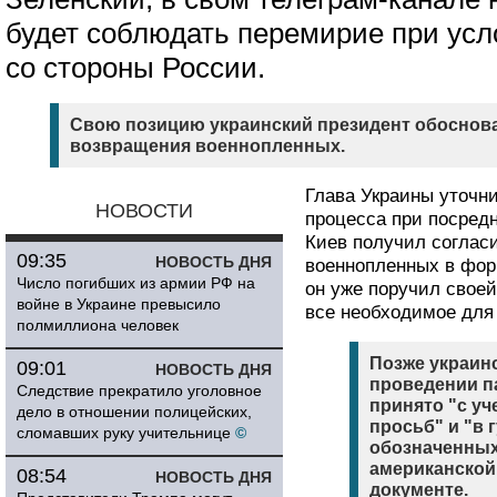
будет соблюдать перемирие при усл
со стороны России.
Свою позицию украинский президент обоснов
возвращения военнопленных.
Глава Украины уточни
НОВОСТИ
процесса при посред
Киев получил соглас
09:35
НОВОСТЬ ДНЯ
военнопленных в форм
Число погибших из армии РФ на
он уже поручил своей
войне в Украине превысило
все необходимое для
полмиллиона человек
Позже украинс
09:01
НОВОСТЬ ДНЯ
проведении п
Следствие прекратило уголовное
принято "с у
дело в отношении полицейских,
просьб" и "в 
сломавших руку учительнице
©
обозначенных
американской 
08:54
НОВОСТЬ ДНЯ
документе.