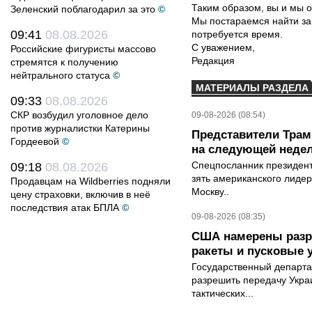
Таким образом, вы и мы о
Зеленский поблагодарил за это
©
Мы постараемся найти за
09:41
08.08.2026
потребуется время.
С уважением,
Российские фигуристы массово
Редакция
стремятся к получению
нейтрального статуса
©
МАТЕРИАЛЫ РАЗДЕЛА
09:33
08.08.2026
СКР возбудил уголовное дело
09-08-2026 (08:54)
против журналистки Катерины
Представители Трамп
Гордеевой
©
на следующей неде
Спецпосланник президен
09:18
08.08.2026
зять американского лидер
Продавцам на Wildberries подняли
Москву..
цену страховки, включив в неё
последствия атак БПЛА
©
09-08-2026 (08:35)
США намерены разре
ракеты и пусковые 
Государственный департ
разрешить передачу Украи
тактических...