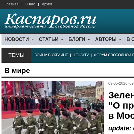
Главная
|
О нас
|
Архив
НОВОСТИ
СТАТЬИ
БЛОГИ
АВТОРЫ
В 
ТЕМЫ
ВОЙНА В УКРАИНЕ
|
ЦЕНЗУРА
|
ФОРУМ СВОБОДНОЙ 
В мире
09-05-2026 (09
Зелен
"О п
в Мо
update: 