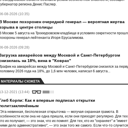
губернатор региона Денис Паслер.
06-08-2026 (10:35)
В Москве похоронен очередной генерал — вероятная жертва
взрыва в центре столицы
В Москве 5 августа на Троекуровском кладбище в условиях секретности прошл
похороны генерал-лейтенанта Игоря Ерусалимова.
06-08-2026 (09:28)
Загрузка авиарейсов между Москвой и Санкт-Петербургом
снизилась на 18%, вина в "Коврах"
Трафик на авиарейсах между Москвой и Санкт-Петербургом снизился за перв
половину 2026 года на 18%, до 1,6 млн человек, написал 6 августа...
МАТЕРИАЛЫ СЮЖЕТА
13-12-2021 (13:44)
Глеб Корпи: Как я впервые подписал открытки
политзаключённым
"Эта невинная, бесполезная открыточка — могучая охранная грамота. В
особенности если она не одна пришла, если они приходят регулярно. Для тех
кто их получает, — это знак, что их помнят. Для тех, кто их "охраняет" и "имеет
ними дело административно", — это знак того же самого. Если что-то случится