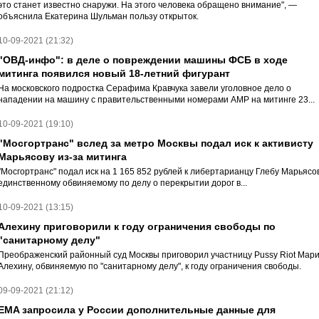
это станет известно снаружи. На этого человека обращено внимание", —
объяснила Екатерина Шульман пользу открыток.
10-09-2021 (21:32)
"ОВД-инфо": в деле о повреждении машины ФСБ в ходе
митинга появился новый 18-летний фигурант
На московского подростка Серафима Кравчука завели уголовное дело о
нападении на машину с правительственными номерами АМР на митинге 23...
10-09-2021 (19:10)
"Мосгортранс" вслед за метро Москвы подал иск к активисту
Марьясову из-за митинга
"Мосгортранс" подал иск на 1 165 852 рублей к либертарианцу Глебу Марьясов
единственному обвиняемому по делу о перекрытии дорог в...
10-09-2021 (13:15)
Алехину приговорили к году ограничения свободы по
"санитарному делу"
Преображенский районный суд Москвы приговорил участницу Pussy Riot Мар
Алехину, обвиняемую по "санитарному делу", к году ограничения свободы.
09-09-2021 (21:12)
EMA запросила у России дополнительные данные для