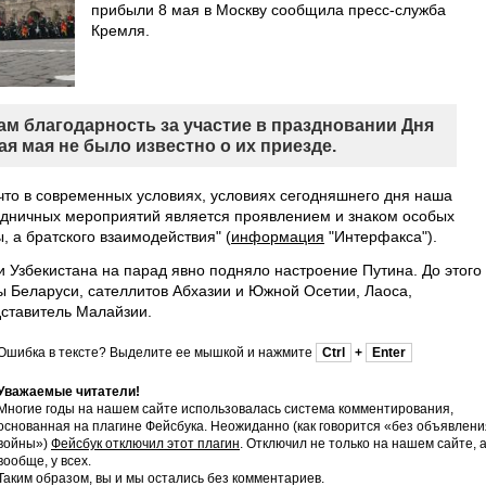
прибыли 8 мая в Москву сообщила пресс-служба
Кремля.
м благодарность за участие в праздновании Дня
ая мая не было известно о их приезде.
 что в современных условиях, условиях сегодняшнего дня наша
аздничных мероприятий является проявлением и знаком особых
 а братского взаимодействия" (
информация
"Интерфакса").
и Узбекистана на парад явно подняло настроение Путина. До этого
вы Беларуси, сателлитов Абхазии и Южной Осетии, Лаоса,
дставитель Малайзии.
Ошибка в тексте? Выделите ее мышкой и нажмите
Ctrl
+
Enter
Уважаемые читатели!
Многие годы на нашем сайте использовалась система комментирования,
основанная на плагине Фейсбука. Неожиданно (как говорится «без объявлени
войны»)
Фейсбук отключил этот плагин
. Отключил не только на нашем сайте, 
вообще, у всех.
Таким образом, вы и мы остались без комментариев.