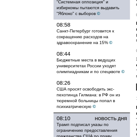
"Системная оппозиция" и
избиркомы пытаются выдавить
"Яблоко" с выборов
©
08:58
Санкт-Петербург готовится к
сокращению расходов на
здравоохранение на 15%
©
08:44
Бюджетные места в ведущих
университетах России уходят
олимпиадникам и по спецквоте
©
08:26
США просят освободить экс-
пехотинца Гилмана: в РФ он из
тюремной больницы попал в
психиатрическую
©
08:10
НОВОСТЬ ДНЯ
Трамп подписал указы по
ограничению предоставления
гражданства США по праву