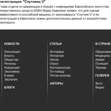
регистрации "Спутника V"
Глава отдела по вакцинации и борьбе с инфекциями Европейского агентства
лекарственных средств (EMA) Марко Кавалери заявил, что для оценки
эффективности российской вакцины от коронавируса "Спутник V" и ее
регистрации в Евросоюзе нужны дополнительные данные от разработчика
препарата.
НОВОСТИ
СТАТЬИ
В СТРАНЕ
Оппозиция
Интервью
Образован
Власть
Репортаж
Медицина
Общество
Обзор
Армия
Регионы
Опрос
Полиция
Коррупция
Контркультура
Тюрьмы
Экономика
По поводу
В мире
Пятая колонка
ГАЛЕРЕЯ
Экология
АВТОРЫ
Фото
БЛОГИ
Видео