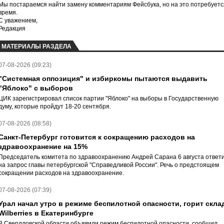
Мы постараемся найти замену комментариям Фейсбука, но на это потребуетс
время.
С уважением,
Редакция
МАТЕРИАЛЫ РАЗДЕЛА
07-08-2026 (09:23)
"Системная оппозиция" и избиркомы пытаются выдавить
"Яблоко" с выборов
ЦИК зарегистрировал список партии "Яблоко" на выборы в Государственную
думу, которые пройдут 18-20 сентября.
07-08-2026 (08:58)
Санкт-Петербург готовится к сокращению расходов на
здравоохранение на 15%
Председатель комитета по здравоохранению Андрей Сарана 6 августа ответ
на запрос главы петербургской "Справедливой России". Речь о предстоящем
сокращении расходов на здравоохранение.
07-08-2026 (07:39)
Урал начал утро в режиме беспилотной опасности, горит скла
Wilberries в Екатеринбурге
В Свердловской области объявили режим беспилотной опасности, сообщил