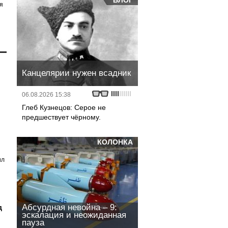
БЛОГ
я
Канцелярии нужен всадник
06.08.2026 15:38
Глеб Кузнецов: Серое не
предшествует чёрному.
КОЛОНКА
ил
Абсурдная невойна – 9:
д
эскалация и неожиданная
пауза