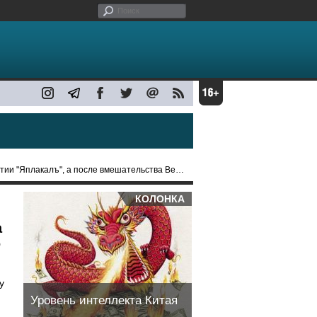
", а после вмешательства Верховного суда подала апелляцию
КОЛОНКА
а
ю
у
Уровень интеллекта Китая