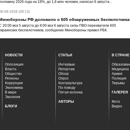
половину 2026 года на 18%, до 1,6 млн человек, написал 6 августа...
06-08-2026 (09:13)
Минобороны РФ доложило о 605 обнаруженных беспилотника
С 20:00 мск 5 августа до 8:00 мск 6 августа силы ПВО перехватили 605
украинских беспилотников, сообщение Минобороны привел РБК.
НОВОСТИ
СТАТЬИ
В СТРАНЕ
Оппозиция
Интервью
Образован
Власть
Репортаж
Медицина
Общество
Обзор
Армия
Регионы
Опрос
Полиция
Коррупция
Контркультура
Тюрьмы
Экономика
По поводу
В мире
Пятая колонка
ГАЛЕРЕЯ
Экология
АВТОРЫ
Фото
БЛОГИ
Видео