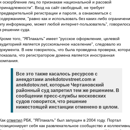
и оскорбление лиц по признакам национальной и расовой
принадлежности". Вход на сайт свободный, не требует
предварительной регистрации и пароля, а ознакомиться с
содержанием, "равно как и использовать без каких-либо ограничен
эту информацию, может любой интернет-пользователь", говорилос
в решении суда.
Кроме того, "ЯПлакалъ" имеет "русское оформление, целевой
аудиторией является русскоязычное население", следовало из
документа. В нем говорилось, что была проведена проверка, котор
показала, что регистратором домена является иностранная
компания.
Все это также касалось ресурсов с
анекдотами anekdotovstreet.com и
anekdotov.net, которые Чертановский
районный суд запретил тем же решением. В
сообщении пресс-службы московских
судов говорится, что решение
нижестоящей инстанции отменено в целом.
Как
отметил
РБК, "ЯПлакалъ" был запущен в 2004 году. Портал
позиционирует себя как развлекательное сообщество и коллективн