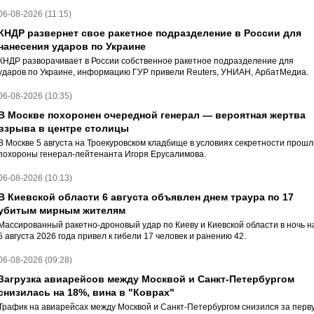
06-08-2026 (11:15)
КНДР развернет свое ракетное подразделение в России для
нанесения ударов по Украине
КНДР разворачивает в России собственное ракетное подразделение для
ударов по Украине, информацию ГУР привели Reuters, УНИАН, АрбатМедиа.
06-08-2026 (10:35)
В Москве похоронен очередной генерал — вероятная жертва
взрыва в центре столицы
В Москве 5 августа на Троекуровском кладбище в условиях секретности прошл
похороны генерал-лейтенанта Игоря Ерусалимова.
06-08-2026 (10:13)
В Киевской области 6 августа объявлен днем траура по 17
убитым мирным жителям
Массированный ракетно-дроновый удар по Киеву и Киевской области в ночь н
5 августа 2026 года привел к гибели 17 человек и ранению 42.
06-08-2026 (09:28)
Загрузка авиарейсов между Москвой и Санкт-Петербургом
снизилась на 18%, вина в "Коврах"
Трафик на авиарейсах между Москвой и Санкт-Петербургом снизился за перв