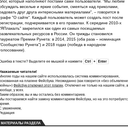
блог, который наполняют постами сами пользователи. "Мы любим
обсуждать веселые и яркие события, смеяться над приколами,
радовать друг друга интересными материалами", – говорится в
графе "О сайте". Каждый пользователь может создать пост после
регистрации, подчеркивается в его правилах. К середине 2010-х
"ЯПлакалъ" закрепился как один из самых посещаемых
развлекательных ресурсов в России. Он трижды становился
лауреатом Премии Рунета: в 2014, 2015 (оба раза – номинация
"Сообщество Рунета") и 2018 годах (победа в народном
голосовании).
Ошибка в тексте? Выделите ее мышкой и нажмите
Ctrl
+
Enter
Уважаемые читатели!
Многие годы на нашем сайте использовалась система комментирования,
основанная на плагине Фейсбука. Неожиданно (как говорится «без объявлени
войны»)
Фейсбук отключил этот плагин
. Отключил не только на нашем сайте, 
вообще, у всех.
Таким образом, вы и мы остались без комментариев.
Мы постараемся найти замену комментариям Фейсбука, но на это потребуетс
время.
С уважением,
Редакция
МАТЕРИАЛЫ РАЗДЕЛА