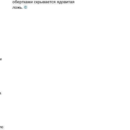
обертками скрывается ядовитая
ложь.
©
и
а
ую