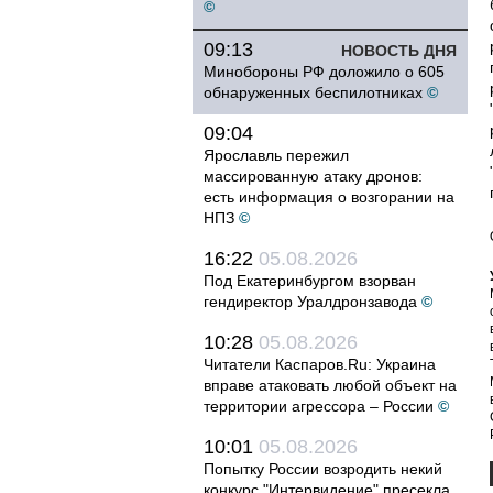
©
09:13
НОВОСТЬ ДНЯ
Минобороны РФ доложило о 605
обнаруженных беспилотниках
©
09:04
Ярославль пережил
массированную атаку дронов:
есть информация о возгорании на
НПЗ
©
16:22
05.08.2026
Под Екатеринбургом взорван
гендиректор Уралдронзавода
©
10:28
05.08.2026
Читатели Каспаров.Ru: Украина
вправе атаковать любой объект на
территории агрессора – России
©
10:01
05.08.2026
Попытку России возродить некий
конкурс "Интервидение" пресекла