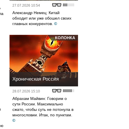
27.07.2026 10:54
о
Александр Немец: Китай
ла
обходит или уже обошел своих
главных конкурентов.
©
КОЛОНКА
Хроническая Россия
28.07.2026 15:10
Абрахам Майвин: Говорим о
сути России. Максимально
ы
сжато, чтобы суть не потонула в
многословии. Итак, по пунктам.
©
ию