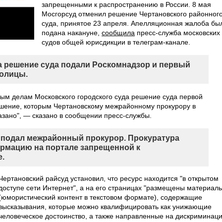
запрещенными к распространению в России. 8 мая
Мосгорсуд отменил решение Чертановского районног
суда, принятое 23 апреля. Апелляционная жалоба бы
подана накануне,
сообщила
пресс-служба московских
судов общей юрисдикции в телеграм-канале.
 решение суда подали Роскомнадзор и первый
толицы.
ым делам Московского городского суда решение суда первой
ешение, которым Чертановскому межрайонному прокурору в
азано", — сказано в сообщении пресс-службы.
" подал межрайонный прокурор. Прокуратура
рмацию на портале запрещенной к
е.
Чертановский райсуд установил, что ресурс находится "в открытом
доступе сети Интернет", а на его страницах "размещены материал
(юмористический контент в текстовом формате), содержащие
высказывания, которые можно квалифицировать как унижающие
человеческое достоинство, а также направленные на дискриминац