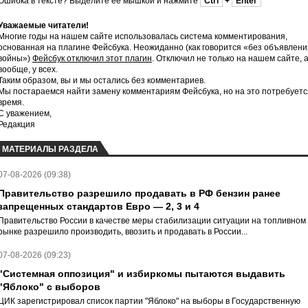
Ошибка в тексте? Выделите ее мышкой и нажмите
Ctrl
+
Enter
Уважаемые читатели!
Многие годы на нашем сайте использовалась система комментирования,
основанная на плагине Фейсбука. Неожиданно (как говорится «без объявлени
войны»)
Фейсбук отключил этот плагин
. Отключил не только на нашем сайте, 
вообще, у всех.
Таким образом, вы и мы остались без комментариев.
Мы постараемся найти замену комментариям Фейсбука, но на это потребуетс
время.
С уважением,
Редакция
МАТЕРИАЛЫ РАЗДЕЛА
07-08-2026 (09:38)
Правительство разрешило продавать в РФ бензин ранее
запрещенных стандартов Евро — 2, 3 и 4
Правительство России в качестве меры стабилизации ситуации на топливном
рынке разрешило производить, ввозить и продавать в России...
07-08-2026 (09:23)
"Системная оппозиция" и избиркомы пытаются выдавить
"Яблоко" с выборов
ЦИК зарегистрировал список партии "Яблоко" на выборы в Государственную