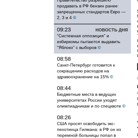
Правительство разрешило
продавать в РФ бензин ранее
запрещенных стандартов Евро —
2, 3 и 4
©
09:23
НОВОСТЬ ДНЯ
"Системная оппозиция" и
избиркомы пытаются выдавить
"Яблоко" с выборов
©
08:58
Санкт-Петербург готовится к
сокращению расходов на
здравоохранение на 15%
©
08:44
Бюджетные места в ведущих
университетах России уходят
олимпиадникам и по спецквоте
©
08:26
США просят освободить экс-
пехотинца Гилмана: в РФ он из
тюремной больницы попал в