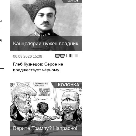
БЛОГ
я
а
я
Канцелярии нужен всадник
06.08.2026 15:38
Глеб Кузнецов: Серое не
предшествует чёрному.
КОЛОНКА
Верите Трампу? Напрасно!