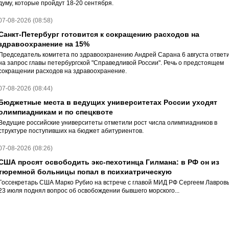
думу, которые пройдут 18-20 сентября.
07-08-2026 (08:58)
Санкт-Петербург готовится к сокращению расходов на
здравоохранение на 15%
Председатель комитета по здравоохранению Андрей Сарана 6 августа ответ
на запрос главы петербургской "Справедливой России". Речь о предстоящем
сокращении расходов на здравоохранение.
07-08-2026 (08:44)
Бюджетные места в ведущих университетах России уходят
олимпиадникам и по спецквоте
Ведущие российские университеты отметили рост числа олимпиадников в
структуре поступивших на бюджет абитуриентов.
07-08-2026 (08:26)
США просят освободить экс-пехотинца Гилмана: в РФ он из
тюремной больницы попал в психиатрическую
Госсекретарь США Марко Рубио на встрече с главой МИД РФ Сергеем Лавров
23 июля поднял вопрос об освобождении бывшего морского...