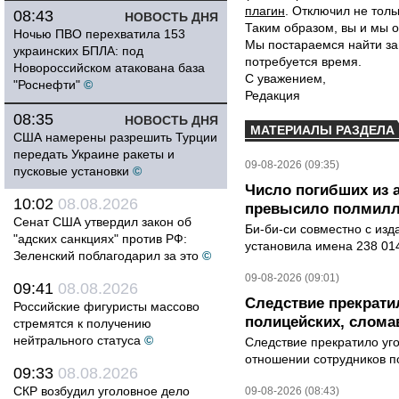
плагин
. Отключил не толь
08:43
НОВОСТЬ ДНЯ
Таким образом, вы и мы о
Ночью ПВО перехватила 153
Мы постараемся найти за
украинских БПЛА: под
потребуется время.
Новороссийском атакована база
С уважением,
"Роснефти"
©
Редакция
08:35
НОВОСТЬ ДНЯ
МАТЕРИАЛЫ РАЗДЕЛА
США намерены разрешить Турции
передать Украине ракеты и
09-08-2026 (09:35)
пусковые установки
©
Число погибших из 
10:02
08.08.2026
превысило полмилл
Сенат США утвердил закон об
Би-би-си совместно с из
"адских санкциях" против РФ:
установила имена 238 014
Зеленский поблагодарил за это
©
09-08-2026 (09:01)
09:41
08.08.2026
Следствие прекрати
Российские фигуристы массово
полицейских, слома
стремятся к получению
нейтрального статуса
©
Следствие прекратило уг
отношении сотрудников п
09:33
08.08.2026
СКР возбудил уголовное дело
09-08-2026 (08:43)