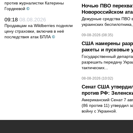
против журналистки Катерины
Ночью ПВО перехват
Гордеевой
©
Новороссийском ата
Дежурные средства ПВО в 
09:18
08.08.2026
украинских беспилотника
Продавцам на Wildberries подняли
цену страховки, включив в неё
09-08-2026 (08:35)
последствия атак БПЛА
©
США намерены разре
ракеты и пусковые 
Государственный департ
разрешить передачу Украи
тактических...
08-08-2026 (10:02)
Сенат США утвердил
против РФ: Зеленск
Американский Сенат 7 ав
(86 против 11) утвердил з
войну с Украиной.