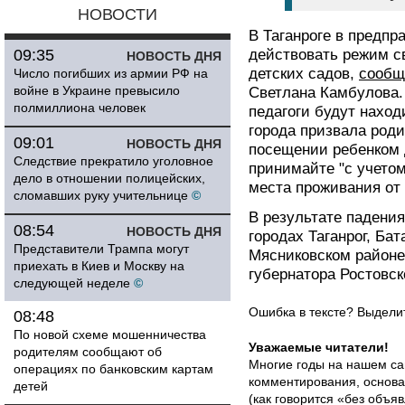
НОВОСТИ
В Таганроге в предпр
09:35
действовать режим с
НОВОСТЬ ДНЯ
детских садов,
сообщ
Число погибших из армии РФ на
войне в Украине превысило
Светлана Камбулова.
полмиллиона человек
педагоги будут наход
города призвала род
09:01
НОВОСТЬ ДНЯ
посещении ребенком 
Следствие прекратило уголовное
принимайте "с учето
дело в отношении полицейских,
места проживания от 
сломавших руку учительнице
©
В результате падени
08:54
НОВОСТЬ ДНЯ
городах Таганрог, Бат
Представители Трампа могут
Мясниковском районе
приехать в Киев и Москву на
губернатора Ростовс
следующей неделе
©
Ошибка в тексте? Выдел
08:48
По новой схеме мошенничества
Уважаемые читатели!
родителям сообщают об
Многие годы на нашем са
операциях по банковским картам
комментирования, основа
детей
(как говорится «без объ