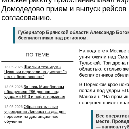
Домодедово прием и выпуск рейсов 
согласованию.
Губернатор Брянской области Александр Бого
беспилотниках над регионом.
На подлете к Москве 
ПО ТЕМЕ
уничтожили над Смол
Тульской. Три дрона
Школы и техникумы
13-05-2026
областью, столько ж
Чувашии перевели на дистант "в
беспилотников сбили
целях безопасности"
В Пермском крае не
За ночь Минобороны
13-05-2026
попали под удары Б
обнаружило 286 дронов: под
Манохин. "На промыш
ударами НПЗ и нефтетерминал
совершен прилет вра
Образовательные
12-05-2026
учреждения Липецка на два дня
Все оператив
перевели на дистанционное
обучение
месте. Провед
— написал гу