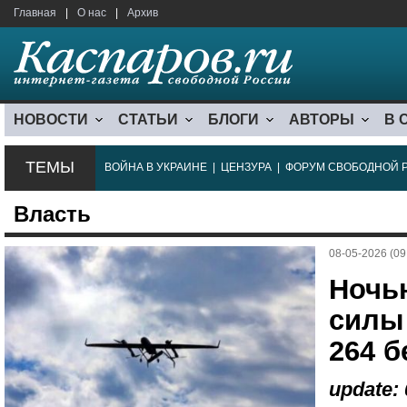
Главная
|
О нас
|
Архив
НОВОСТИ
СТАТЬИ
БЛОГИ
АВТОРЫ
В 
ТЕМЫ
ВОЙНА В УКРАИНЕ
|
ЦЕНЗУРА
|
ФОРУМ СВОБОДНОЙ 
Власть
08-05-2026 (09
Ночь
силы
264 б
update: 