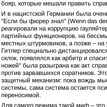
бояр, которые мешали править спр
И в нацистской Германии была очен
"Если бы фюрер знал" (Wenn das der
реагировали на коррупцию гауляйтер
партийных функционеров, на бессм
местных штурмовиков, а позже – на
Гитлер специально дистанцировалс
склок, появлялся как арбитр и спаси
ножей" была разыграна как акт спр
против зарвавшихся соратников. Эт
защитный механизм: пока вождь мыс
системы, сама система остается пс
переносимой.
Для самого режима такой миф – это