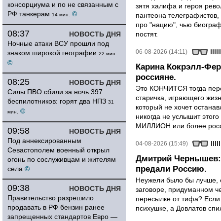
консорциума и по не связанным с
зятя халифа и героя рево
РФ танкерам
©
пантеона телеграфистов,
14 мин.
про "нацию", чью биограф
08:37
НОВОСТЬ ДНЯ
постят.
Ночные атаки ВСУ прошли под
06-08-2026 (14:11)
знаком широкой географии
22 мин.
©
Карина Кокрэлл-Фер
россияне.
08:25
НОВОСТЬ ДНЯ
Это КОНЧИТСЯ тогда пере
Силы ПВО сбили за ночь 397
старичка, играющего жизн
беспилотников: горят два НПЗ
31
который не хочет останавл
©
мин.
никогда не услышит этого
МИЛЛИОН или более росси
09:58
НОВОСТЬ ДНЯ
Под аннексированным
04-08-2026 (15:49)
Севастополем военный открыл
Дмитрий Чернышев: 
огонь по сослуживцам и жителям
предали Россию.
села
©
Неужели было бы лучше, 
09:38
НОВОСТЬ ДНЯ
заговоре, придуманном че
Правительство разрешило
пересылке от тифа? Если
продавать в РФ бензин ранее
психушке, а Довлатов спи
запрещенных стандартов Евро —