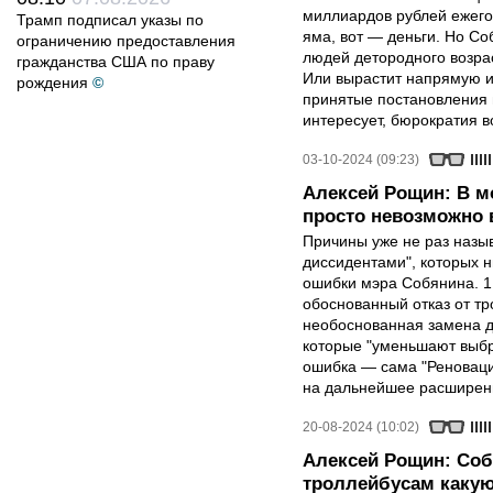
миллиардов рублей ежего
Трамп подписал указы по
яма, вот — деньги. Но Со
ограничению предоставления
людей детородного возра
гражданства США по праву
Или вырастит напрямую из
рождения
©
принятые постановления 
интересует, бюрократия 
03-10-2024 (09:23)
Алексей Рощин: В м
просто невозможно 
Причины уже не раз назы
диссидентами", которых н
ошибки мэра Собянина. 1
обоснованный отказ от тр
необоснованная замена д
которые "уменьшают выбро
ошибка — сама "Реновация
на дальнейшее расширени
20-08-2024 (10:02)
Алексей Рощин: Соб
троллейбусам какую