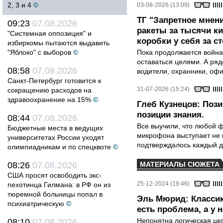
2, 3 и 4
©
03-08-2026 (13:09)
ТГ "Запретное мнени
09:23
07.08.2026
ракеты за тысячи ки
"Системная оппозиция" и
коробки у себя за с
избиркомы пытаются выдавить
"Яблоко" с выборов
©
Пока продолжается война
оставаться целями. А ряд
08:58
07.08.2026
водители, охранники, оф
Санкт-Петербург готовится к
31-07-2026 (15:24)
сокращению расходов на
здравоохранение на 15%
©
Глеб Кузнецов: Поз
позиции знания.
08:44
07.08.2026
Все выучили, что любой ф
Бюджетные места в ведущих
микрофона выступает не к
университетах России уходят
подтверждалось каждый д
олимпиадникам и по спецквоте
©
08:26
07.08.2026
МАТЕРИАЛЫ СЮЖЕТА
США просят освободить экс-
25-12-2024 (19:46)
пехотинца Гилмана: в РФ он из
тюремной больницы попал в
Эль Мюрид: Классик
психиатрическую
©
есть проблема, а у н
Непонятна логическая це
08:10
07.08.2026