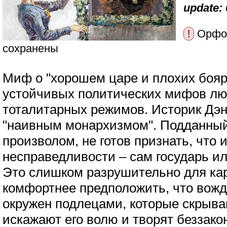
update: 
!
Орфог
сохранены
Миф о "хорошем царе и плохих бояр
устойчивых политических мифов лю
тоталитарных режимов. Историк Дэ
"наивным монархизмом". Подданный
произволом, не готов признать, что 
несправедливости – сам государь ил
Это слишком разрушительно для кар
комфортнее предположить, что вожд
окружен подлецами, которые скрываю
искажают его волю и творят беззакон