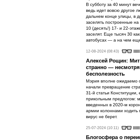
В субботу за 40 минут ве
ведь идет вовсю другое 
дальнем конце улицы, в дв
заселять построенные на
10 (десять!) 17- и 22-эта
заселят. Еще тысяч 30 как
автобусах — а на чем ещ
12-08-2024 (08:43)
Алексей Рощин: Мити
странно — несмотря
бесполезность
Мэрия вполне ожидаемо о
начали превращение стра
31-й статьи Конституции,
прикольным предлогом: ми
введенных в 2020-м корон
армии колоннами ходить 
вирус не берет.
25-07-2024 (10:11)
Блогосфера о пере