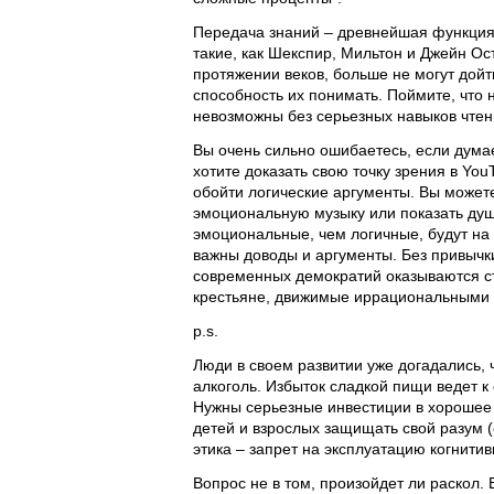
Передача знаний – древнейшая функция 
такие, как Шекспир, Мильтон и Джейн Ос
протяжении веков, больше не могут дой
способность их понимать. Поймите, что
невозможны без серьезных навыков чтен
Вы очень сильно ошибаетесь, если дума
хотите доказать свою точку зрения в You
обойти логические аргументы. Вы можете
эмоциональную музыку или показать ду
эмоциональные, чем логичные, будут на э
важны доводы и аргументы. Без привычк
современных демократий оказываются с
крестьяне, движимые иррациональными 
p.s.
Люди в своем развитии уже догадались, 
алкоголь. Избыток сладкой пищи ведет 
Нужны серьезные инвестиции в хорошее 
детей и взрослых защищать свой разум (
этика – запрет на эксплуатацию когнити
Вопрос не в том, произойдет ли раскол. 