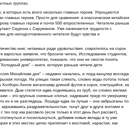
стных группах.
, в которых есть всего несколько главных героев. Упрощаются
о главных героев. Просто для сравнения: в классическом китайско
рока главных героев и почти 500 второстепенных. Читатели раньш
 путают Саурона с Саруманом. Уже начинаются трудности с
и для неподготовленного читателя будут чувства и
личество книг, читаемых ради удовольствия, сократилось на сорок
и взрослых заявили, что бросили читать. Исследование студентов,
иканских университетах, показало, что они не смогли понять
"Холодный дом" – книги, которую раньше читали дети
ессия Михайлова дня" – недавно началась, и лорд-канцлер восседа
ьская погода. На улицах такая слякоть, словно воды потопа тольк
на Холборн-Хилле мегалозавр длиной футов в сорок, плетущийся, ка
ивился. Дым стелется едва поднявшись из труб, он словно мелкая
 сажи – это крупные снежные хлопья, надевшие траур по умершему
что их и не разглядишь. Лошади едва ли лучше – они забрызганы по
заразившись раздражительностью, тычут друг в друга зонтами и
с тех пор как рассвело (если только в этот день был рассвет),
споткнуться и поскользнуться, добавив новые вклады в ту уже
орая в этих местах цепко прилипает к мостовой, нарастая, как