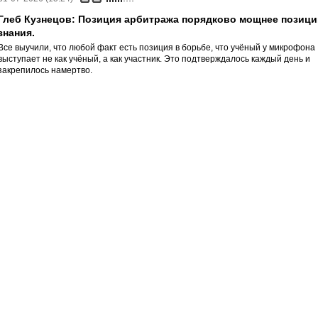
Глеб Кузнецов: Позиция арбитража порядково мощнее позици
знания.
Все выучили, что любой факт есть позиция в борьбе, что учёный у микрофона
выступает не как учёный, а как участник. Это подтверждалось каждый день и
закрепилось намертво.