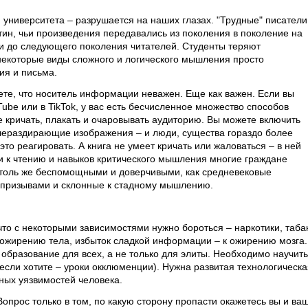
университета – разрушается на наших глазах. "Трудные" писатели
тин, чьи произведения передавались из поколения в поколение на
ти до следующего поколения читателей. Студенты теряют
 некоторые виды сложного и логического мышления просто
ия и письма.
ете, что носитель информации неважен. Еще как важен. Если вы
Tube или в TikTok, у вас есть бесчисленное множество способов
 кричать, плакать и очаровывать аудиторию. Вы можете включить
шераздирающие изображения – и люди, существа гораздо более
то реагировать. А книга не умеет кричать или жаловаться – в ней
и к чтению и навыков критического мышления многие граждане
толь же беспомощными и доверчивыми, как средневековые
призывами и склонные к стадному мышлению.
что с некоторыми зависимостями нужно бороться – наркотики, табак
к ожирению тела, избыток сладкой информации – к ожирению мозга.
образование для всех, а не только для элиты. Необходимо научить
если хотите – уроки окклюменции). Нужна развитая технологическа
вных уязвимостей человека.
Вопрос только в том, по какую сторону пропасти окажетесь вы и ва