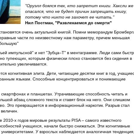
"Оруэлл боялся тех, кто запретит книги. Хаксли же
опасался, что не будет причин запрещать книгу,
потому что никто не захочет ее читать."
Нил Постман, "Развлекаемся до смерти"
х становятся очень актуальной книгой. Помни меморандум Бромберг
неравные части по неизвестному нам параметру, причем меньшая
 большую"
етьей импульсной" и нет "Зубца–Т" в ментаграмме. Люди сами быст
ьно тупеющих, которым физически плохо становится без сидения в
ительно увеличивается.
тся когнитивная элита. Дети, читающие десятки книг в год, учащие
транным языкам. Способные концентрироваться и понимающие
 в смартфонах и планшетах. Утрачивающие способность читать и
льшой абзац сложного текста и ставят блок на него. Они слишком
део. Это превращается в информационный наркотик. Разрыв стал
 величин.
 2010-х годов мировые результаты PISA – самого известного
собностей учащихся, начали быстро снижаться. Эти когнитивные
университетами. У взрослых наблюдается аналогичная тенденция