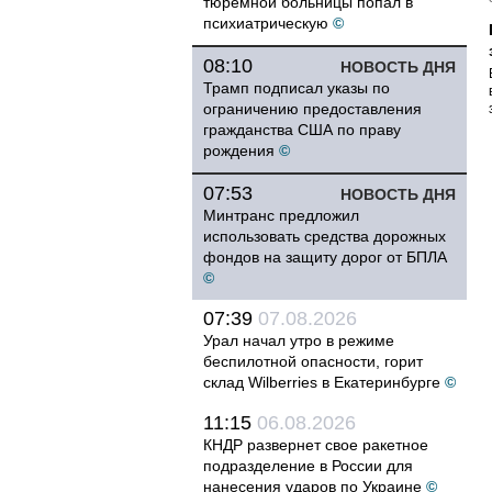
тюремной больницы попал в
психиатрическую
©
08:10
НОВОСТЬ ДНЯ
Трамп подписал указы по
ограничению предоставления
гражданства США по праву
рождения
©
07:53
НОВОСТЬ ДНЯ
Минтранс предложил
использовать средства дорожных
фондов на защиту дорог от БПЛА
©
07:39
07.08.2026
Урал начал утро в режиме
беспилотной опасности, горит
склад Wilberries в Екатеринбурге
©
11:15
06.08.2026
КНДР развернет свое ракетное
подразделение в России для
нанесения ударов по Украине
©