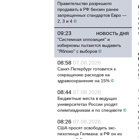
Правительство разрешило
продавать в РФ бензин ранее
запрещенных стандартов Евро —
2, 3 и 4
©
09:23
НОВОСТЬ ДНЯ
"Системная оппозиция" и
избиркомы пытаются выдавить
"Яблоко" с выборов
©
08:58
07.08.2026
Санкт-Петербург готовится к
сокращению расходов на
здравоохранение на 15%
©
08:44
07.08.2026
Бюджетные места в ведущих
университетах России уходят
олимпиадникам и по спецквоте
©
08:26
07.08.2026
США просят освободить экс-
пехотинца Гилмана: в РФ он из