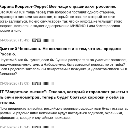
Карина Кокрэлл-Ферре: Все чаще спрашивают россияне.
Это КОНЧИТСЯ тогда перед этим вопросом поставят одного старичка,
играющего жизнями как мячиком, который все начал и который не хочет
останавливаться. Но его слух устроен так, что он никогда не услышит этого
вопроса, пока его не задаст одновременно МИЛЛИОН или более россиян –
громко и ясно.
04-08-2026 (15:49)
Дмитрий Чернышев: Не согласен я и с тем, что мы предали
Россию.
Неужели было бы лучше, если бы Бунина расстреляли за участие в заговоре,
придуманном чекистами, а Набоков умер бы в лагерной пересылке от тифа?
Если Бродского закололи бы лекарствами в психушке, а Довлатов спился бы в
Таллинне?
03-08-2026 (13:09)
ТГ "Запретное мнение": Генерал, который отправляет ракеты 
тысячи километров, теперь будет бояться коробки у себя за
столом.
Пока продолжается война, российские военные руководители будут оставать
целями. А рядом с ними неизбежно будут находиться водители, охранники,
официанты, соседи и случайные прохожие.
31-07-2026 (15:24)