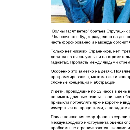
"Волны гасят ветер" братьев Стругацки
"Человечество будет разделено на две 
часть форсированно и навсегда обгонит
Только нет никаких Странников, нет "тр
делятся на очень умных и на стремител
гаджетах. Пропасть между людьми стрем
Особенно это заметно на детях. Появляе
программированию, математике и инос
сложные концепции и абстракции.
И дети, проводящие по 12 часов в день
понимать длинные тексты – они видят бо
привыкли потреблять яркие короткие ви
измеряться не процентами, а порядками
После появления смартфонов в середине
международного инструмента оценки спо
проблемы не ограничиваются школами и 