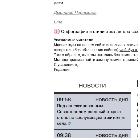
дети.
Дмитрий Чернышев
t.me
!
Орфография и стилистика автора со
Уважаемые читатели!
Многие годы на нашем сайте использовалась с
говорится «без объявления войны»)
Фейсбук о
Таким образом, вы и мы остались без коммента
Мы постараемся найти замену комментариям Фе
С уважением,
Редакция
НОВОСТИ
09:58
НОВОСТЬ ДНЯ
Под аннексированным
Севастополем военный открыл
огонь по сослуживцам и жителям
села
©
09:38
НОВОСТЬ ДНЯ