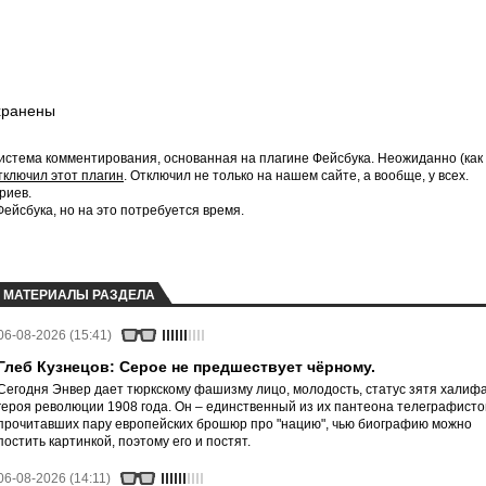
хранены
истема комментирования, основанная на плагине Фейсбука. Неожиданно (как
тключил этот плагин
. Отключил не только на нашем сайте, а вообще, у всех.
риев.
йсбука, но на это потребуется время.
МАТЕРИАЛЫ РАЗДЕЛА
06-08-2026 (15:41)
Глеб Кузнецов: Серое не предшествует чёрному.
Сегодня Энвер дает тюркскому фашизму лицо, молодость, статус зятя халифа
героя революции 1908 года. Он – единственный из их пантеона телеграфисто
прочитавших пару европейских брошюр про "нацию", чью биографию можно
постить картинкой, поэтому его и постят.
06-08-2026 (14:11)