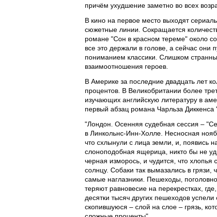
причём ухудшение заметно во всех возра
В кино на первое место выходят сериалы
сюжетные линии. Сокращается количеств
романе "Сон в красном тереме" около со
все это держали в голове, а сейчас они
пониманием классики. Слишком странным
взаимоотношения героев.
В Америке за последние двадцать лет ко
процентов. В Великобритании более трет
изучающих английскую литературу в амер
первый абзац романа Чарльза Диккенса 
"Лондон. Осенняя судебная сессия – "С
в Линкольнс-Инн-Холле. Несносная ноябр
что схлынули с лица земли, и, появись 
слоноподобная ящерица, никто бы не уд
черная изморось, и чудится, что хлопья
солнцу. Собаки так вымазались в грязи, 
самые наглазники. Пешеходы, поголовно 
теряют равновесие на перекрестках, где, 
десятки тысяч других пешеходов успели 
скопившуюся – слой на слое – грязь, кот
сложные проценты".