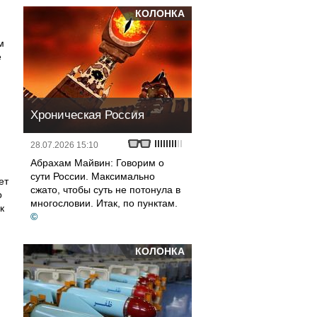
КОЛОНКА
м
е
Хроническая Россия
28.07.2026 15:10
Абрахам Майвин: Говорим о
сути России. Максимально
ет
сжато, чтобы суть не потонула в
о
многословии. Итак, по пунктам.
к
©
КОЛОНКА