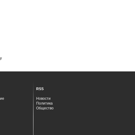
у
RSS
ие
Новости
Политика
Общество