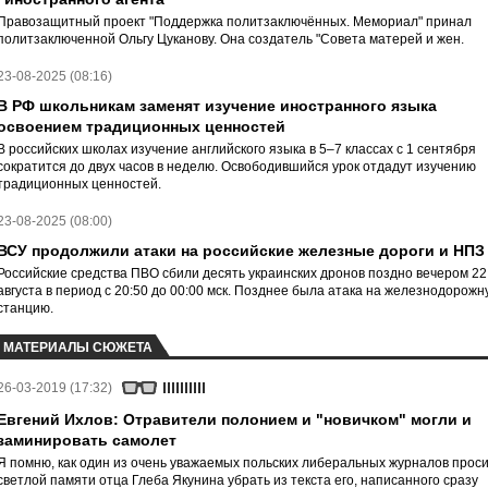
Правозащитный проект "Поддержка политзаключённых. Мемориал" принал
политзаключенной Ольгу Цуканову. Она создатель "Совета матерей и жен.
23-08-2025 (08:16)
В РФ школьникам заменят изучение иностранного языка
освоением традиционных ценностей
В российских школах изучение английского языка в 5–7 классах с 1 сентября
сократится до двух часов в неделю. Освободившийся урок отдадут изучению
традиционных ценностей.
23-08-2025 (08:00)
ВСУ продолжили атаки на российские железные дороги и НПЗ
Российские средства ПВО сбили десять украинских дронов поздно вечером 22
августа в период с 20:50 до 00:00 мск. Позднее была атака на железнодорожн
станцию.
МАТЕРИАЛЫ СЮЖЕТА
26-03-2019 (17:32)
Евгений Ихлов: Отравители полонием и "новичком" могли и
заминировать самолет
Я помню, как один из очень уважаемых польских либеральных журналов прос
светлой памяти отца Глеба Якунина убрать из текста его, написанного сразу