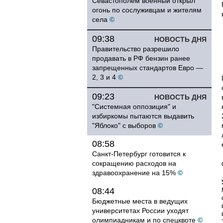
Севастополем военный открыл
огонь по сослуживцам и жителям
села
©
09:38
НОВОСТЬ ДНЯ
Правительство разрешило
продавать в РФ бензин ранее
запрещенных стандартов Евро —
2, 3 и 4
©
09:23
НОВОСТЬ ДНЯ
"Системная оппозиция" и
избиркомы пытаются выдавить
"Яблоко" с выборов
©
08:58
Санкт-Петербург готовится к
сокращению расходов на
здравоохранение на 15%
©
08:44
Бюджетные места в ведущих
университетах России уходят
олимпиадникам и по спецквоте
©