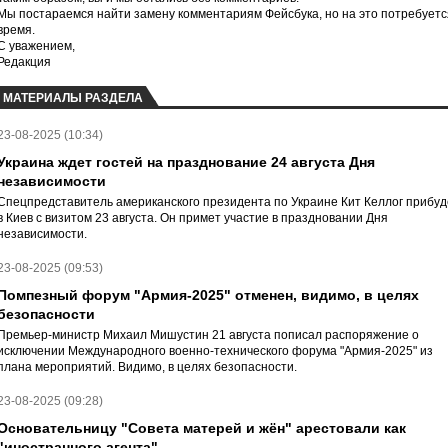
Мы постараемся найти замену комментариям Фейсбука, но на это потребуетс
время.
С уважением,
Редакция
МАТЕРИАЛЫ РАЗДЕЛА
23-08-2025 (10:34)
Украина ждет гостей на празднование 24 августа Дня
независимости
Спецпредставитель американского президента по Украине Кит Келлог прибуд
в Киев с визитом 23 августа. Он примет участие в праздновании Дня
независимости.
23-08-2025 (09:53)
Помпезный форум "Армия-2025" отменен, видимо, в целях
безопасности
Премьер-министр Михаил Мишустин 21 августа пописал распоряжение о
исключении Международного военно-технического форума "Армия-2025" из
плана мероприятий. Видимо, в целях безопасности.
23-08-2025 (09:28)
Основательницу "Совета матерей и жён" арестовали как
"иностранного агента"