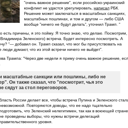
"очень важное решение", если российско-украинский
конфликт не удастся урегулировать,
написал
РБК.
Решение может заключаться в масштабных санкциях,
масштабных пошлинах, и том и другом — либо США
вообще "ничего не будут делать", уточнил Трамп. "
го есть причины, я это пойму. Я точно знаю, что делаю. Посмотрим,
 Владимира Зеленского) встреча. Будет интересно посмотреть. А
ечу? "— добавил он. Трамп сказал, что мог бы присутствовать на
 люди думают, что из этой встречи ничего не выйдет".
ва Трампа: "Через две недели я приму очень важное решение, ес
.
и масштабные санкции или пошлины, либо не
". Он также сказал, что "посмотрит, чья это
не сядут за стол переговоров.
Власть России делает все, чтобы встреча Путина и Зеленского стал
невозможной. Повторяются доводы, что ее надо тщательно
подготовить, что Зеленский нелегитимен, так как в воюющей стране
не проведены выборы, что нужны встречи делегаций
правительственного уровня.