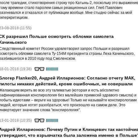
после трагедии, стихотворения строку про Катынь-2, поскольку это выражение
тому времени стало паролем самых реакционных сил. Глеб Павлович
разгневался и отказался от публикации вообще. Мне стыдно сейчас за мой
гиперкритицизм.
23-08-2018 (11:55)
СК разрешил Польше осмотреть обломки самолета
Качиньского
Следственный комитет России удовлетворил запрос Польши и разрешил
осмотреть обломки самолета Ту-154М президента страны Леха Качиньского,
разбившегося в 2010 году под Смоленском.
18-01-2018 (19:38)
Блогер Flanker20, Андрей Илларионов: Согласно отчету МАК,
пилоты никаких действий, кроме ошибочных, не совершали
Желающим верить во всю эту галиматью (которая и есть абсолютно
рафинированная конспирология без малейших примесей здравого смысла) и
побыть идиотами – верьте на здоровье! Только не называйте конспирологами
людей, которые хотят разобраться, что произошло на самом деле. Это
инвертирует значение слова "конспирология".
13-01-2018 (10:35)
Андрей Илларионов: Почему Путин и Клинцевич так настойчи
утверждают, что взрывчатка была заложена именно в Польше