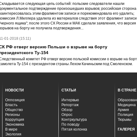
Складывается следующая цепь событий: польские следователи нашли
документальное подтверждение произошедших взрывов; российская сторона
заинтересовалась этим фрагментом записи и порекомендовала его удалить;
комиссия Л.Миллера удалила из материалов следствия этот фрагмент записи
"черного ящика"; после этого СК России и МАК сделали заявления, что версия
взрывов на борту не получила подтверждения...
11-01-2018 (15:11)
СК РФ отверг версию Польши о взрыве на борту
президентского Ту-154
Следственный комитет РФ отверг версию польской комиссии о взрыве на борт
самолета Ту-154 с президентом страны Лехом Качиньским под Смоленском.
НОВОСТИ
СТАТЬИ
В СТРАНЕ
Оппозиция
Интервью
Образован
Власть
Репортаж
Медицина
Общество
Обзор
Армия
Регионы
Опрос
Полиция
Коррупция
Контркультура
Тюрьмы
Экономика
По поводу
В мире
Пятая колонка
ГАЛЕРЕЯ
Экология