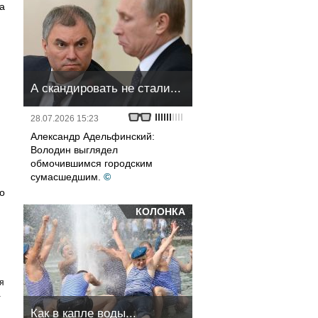
а
А скандировать не стали...
28.07.2026 15:23
Александр Адельфинский:
Володин выглядел
обмочившимся городским
сумасшедшим.
©
о
КОЛОНКА
я
а
Как в капле воды...