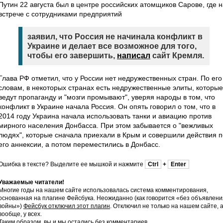
Путин 22 августа был в центре российских атомщиков Сарове, где н
встрече с сотрудниками предприятий
заявил, что Россия не начинала конфликт в
Украине и делает все возможное для того,
чтобы его завершить,
написал
сайт Кремля.
Глава РФ отметил, что у России нет недружественных стран. По его
словам, в некоторых странах есть недружественные элиты, которые
ведут пропаганду и "мозги промывают", уверяя народы в том, что
конфликт в Украине начала Россия. Он опять говорил о том, что в
2014 году Украина начала использовать танки и авиацию против
мирного населения Донбасса. При этом забывается о "вежливых
людях", которые сначала приехали в Крым и совершили действия п
его аннексии, а потом переместились в Донбасс.
Ошибка в тексте? Выделите ее мышкой и нажмите
Ctrl
+
Enter
Уважаемые читатели!
Многие годы на нашем сайте использовалась система комментирования,
основанная на плагине Фейсбука. Неожиданно (как говорится «без объявлени
войны»)
Фейсбук отключил этот плагин
. Отключил не только на нашем сайте, 
вообще, у всех.
Таким образом, вы и мы остались без комментариев.