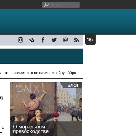
тот заявляет, что не начинал войну в Украине
БЛОГ
л
О моральном
 с
превосходстве
т