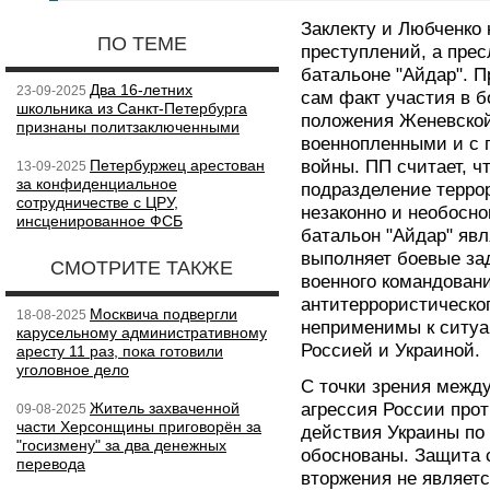
Заклекту и Любченко
ПО ТЕМЕ
преступлений, а прес
батальоне "Айдар". П
Два 16-летних
23-09-2025
сам факт участия в 
школьника из Санкт-Петербурга
положения Женевской
признаны политзаключенными
военнопленными и с 
Петербуржец арестован
войны. ПП считает, ч
13-09-2025
за конфиденциальное
подразделение терро
сотрудничестве с ЦРУ,
незаконно и необосн
инсценированное ФСБ
батальон "Айдар" явл
выполняет боевые за
СМОТРИТЕ ТАКЖЕ
военного командован
антитеррористическог
Москвича подвергли
18-08-2025
неприменимы к ситуа
карусельному административному
Россией и Украиной.
аресту 11 раз, пока готовили
уголовное дело
С точки зрения между
Житель захваченной
агрессия России прот
09-08-2025
части Херсонщины приговорён за
действия Украины по
"госизмену" за два денежных
обоснованы. Защита 
перевода
вторжения не являетс