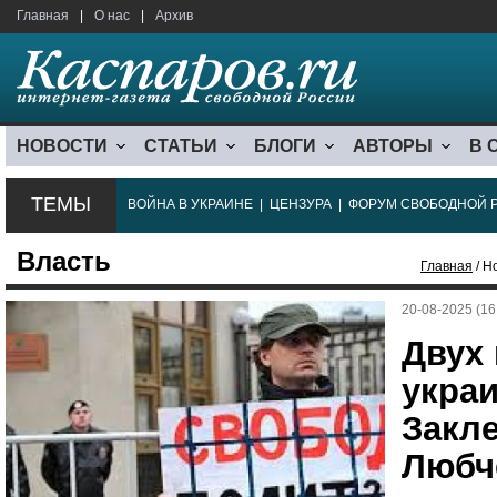
Главная
|
О нас
|
Архив
НОВОСТИ
СТАТЬИ
БЛОГИ
АВТОРЫ
В 
ТЕМЫ
ВОЙНА В УКРАИНЕ
|
ЦЕНЗУРА
|
ФОРУМ СВОБОДНОЙ 
Власть
Главная
/ Н
20-08-2025 (16
Двух
укра
Закле
Любч