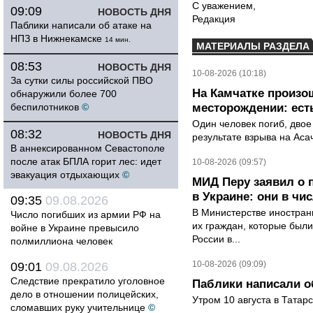
С уважением,
09:09
НОВОСТЬ ДНЯ
Редакция
Паблики написали об атаке на
НПЗ в Нижнекамске
14 мин.
МАТЕРИАЛЫ РАЗДЕЛА
08:53
НОВОСТЬ ДНЯ
10-08-2026 (10:18)
За сутки силы российской ПВО
На Камчатке произо
обнаружили более 700
беспилотников
©
месторождении: ест
Один человек погиб, двое
08:32
НОВОСТЬ ДНЯ
результате взрыва на Ас
В аннексированном Севастополе
после атак БПЛА горит лес: идет
10-08-2026 (09:57)
эвакуация отдыхающих
©
МИД Перу заявил о 
в Украине: они в чи
09:35
09.08.2026
В Министерстве иностран
Число погибших из армии РФ на
их граждан, которые были
войне в Украине превысило
России в...
полмиллиона человек
10-08-2026 (09:09)
09:01
09.08.2026
Следствие прекратило уголовное
Паблики написали о
дело в отношении полицейских,
Утром 10 августа в Татар
сломавших руку учительнице
©