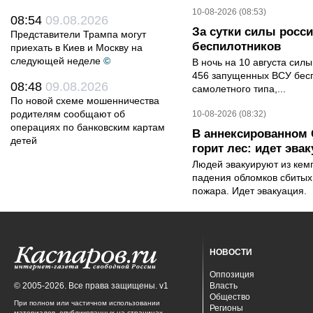
10-08-2026 (08:53)
08:54
09.08.2026
За сутки силы росс
Представители Трампа могут
беспилотников
приехать в Киев и Москву на
следующей неделе
©
В ночь на 10 августа си
456 запущенных ВСУ бес
08:48
09.08.2026
самолетного типа,...
По новой схеме мошенничества
родителям сообщают об
10-08-2026 (08:32)
операциях по банковским картам
В аннексированном 
детей
горит лес: идет эв
Людей эвакуируют из кем
падения обломков сбитых 
пожара. Идет эвакуация.
НОВОСТИ
Оппозиция
© 2005-2026. Все права защищены. v1
Власть
Общество
При полном или частичном использовании
Регионы
материалов, опубликованных на страницах