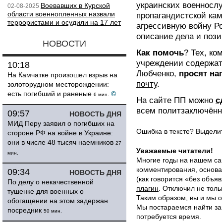
украинских военносл
Воевавших в Курской
02-08-2025
области военнопленных назвали
пропагандистской ка
террористами и осудили на 17 лет
агрессивную войну Р
описание дела и поз
НОВОСТИ
Как помочь
? Тех, ко
учреждении содержат
10:18
Любченко,
просят на
На Камчатке произошел взрыв на
почту
.
золоторудном месторождении:
есть погибший и раненые
©
6 мин.
На сайте ПП можно
с
всем политзаключённ
09:57
НОВОСТЬ ДНЯ
МИД Перу заявил о погибших на
Ошибка в тексте? Выдел
стороне РФ на войне в Украине:
они в числе 48 тысяч наемников
27
Уважаемые читатели!
мин.
Многие годы на нашем са
комментирования, основа
09:34
НОВОСТЬ ДНЯ
(как говорится «без объ
По делу о некачественной
плагин
. Отключил не толь
тушенке для военных о
Таким образом, вы и мы о
обогащении на этом задержан
Мы постараемся найти за
посредник
50 мин.
потребуется время.