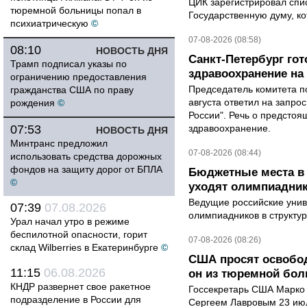
ЦИК зарегистрировал спис
тюремной больницы попал в
Государственную думу, ко
психиатрическую
©
07-08-2026 (08:58)
08:10
НОВОСТЬ ДНЯ
Санкт-Петербург го
Трамп подписал указы по
здравоохранение на
ограничению предоставления
Председатель комитета п
гражданства США по праву
августа ответил на запро
рождения
©
России". Речь о предсто
07:53
здравоохранение.
НОВОСТЬ ДНЯ
Минтранс предложил
07-08-2026 (08:44)
использовать средства дорожных
фондов на защиту дорог от БПЛА
Бюджетные места в 
©
уходят олимпиадник
Ведущие российские унив
07:39
07.08.2026
олимпиадников в структу
Урал начал утро в режиме
беспилотной опасности, горит
07-08-2026 (08:26)
склад Wilberries в Екатеринбурге
©
США просят освобод
11:15
06.08.2026
он из тюремной бол
КНДР развернет свое ракетное
Госсекретарь США Марко 
подразделение в России для
Сергеем Лавровым 23 ию