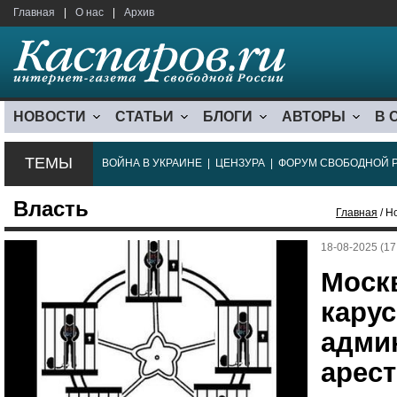
Главная
|
О нас
|
Архив
НОВОСТИ
СТАТЬИ
БЛОГИ
АВТОРЫ
В 
ТЕМЫ
ВОЙНА В УКРАИНЕ
|
ЦЕНЗУРА
|
ФОРУМ СВОБОДНОЙ 
Власть
Главная
/ Н
18-08-2025 (17
Моск
кару
адми
арест