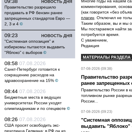
09:38
Многие годы на нашем са
НОВОСТЬ ДНЯ
комментирования, основа
Правительство разрешило
(как говорится «без объ
продавать в РФ бензин ранее
плагин
. Отключил не толь
запрещенных стандартов Евро —
Таким образом, вы и мы о
2, 3 и 4
©
Мы постараемся найти за
потребуется время.
09:23
НОВОСТЬ ДНЯ
С уважением,
"Системная оппозиция" и
Редакция
избиркомы пытаются выдавить
"Яблоко" с выборов
©
МАТЕРИАЛЫ РАЗДЕЛА
08:58
07.08.2026
07-08-2026 (09:38)
Санкт-Петербург готовится к
сокращению расходов на
Правительство разр
здравоохранение на 15%
©
ранее запрещенных с
Правительство России в к
08:44
07.08.2026
топливном рынке разрешил
Бюджетные места в ведущих
России...
университетах России уходят
олимпиадникам и по спецквоте
©
07-08-2026 (09:23)
08:26
07.08.2026
"Системная оппози
США просят освободить экс-
выдавить "Яблоко"
пехотинца Гилмана: в РФ он из