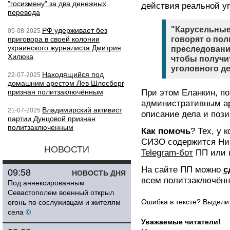
"госизмену" за два денежных
действия реальной у
перевода
"Карусельные
РФ удерживает без
05-08-2025
приговора в своей колонии
говорят о пол
украинского журналиста Дмитрия
преследовани
Хилюка
чтобы получи
уголовного де
Находящийся под
22-07-2025
домашним арестом Лев Шлосберг
признан политзаключённым
При этом Еланкин, по
административным ар
Владимирский активист
21-07-2025
описание дела и поз
партии Дунцовой признан
политзаключенным
Как помочь
? Тех, у 
СИЗО содержится Ник
НОВОСТИ
Telegram-бот
ПП или 
На сайте ПП можно
с
09:58
НОВОСТЬ ДНЯ
всем политзаключённ
Под аннексированным
Севастополем военный открыл
Ошибка в тексте? Выдел
огонь по сослуживцам и жителям
села
©
Уважаемые читатели!