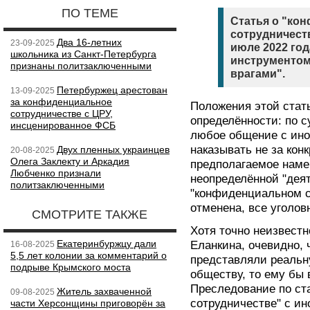
ПО ТЕМЕ
Статья о "ко
сотрудничест
Два 16-летних
23-09-2025
июле 2022 год
школьника из Санкт-Петербурга
инструментом
признаны политзаключенными
врагами".
Петербуржец арестован
13-09-2025
за конфиденциальное
Положения этой стат
сотрудничестве с ЦРУ,
определённости: по с
инсценированное ФСБ
любое общение с ино
наказывать не за кон
Двух пленных украинцев
20-08-2025
Олега Заклекту и Аркадия
предполагаемое наме
Любченко признали
неопределённой "деят
политзаключенными
"конфиденциальном с
отменена, все уголов
СМОТРИТЕ ТАКЖЕ
Хотя точно неизвестн
Екатеринбуржцу дали
Еланкина, очевидно, 
16-08-2025
5,5 лет колонии за комментарий о
представляли реальн
подрыве Крымского моста
обществу, то ему бы
Преследование по ст
Житель захваченной
09-08-2025
сотрудничестве" с ин
части Херсонщины приговорён за