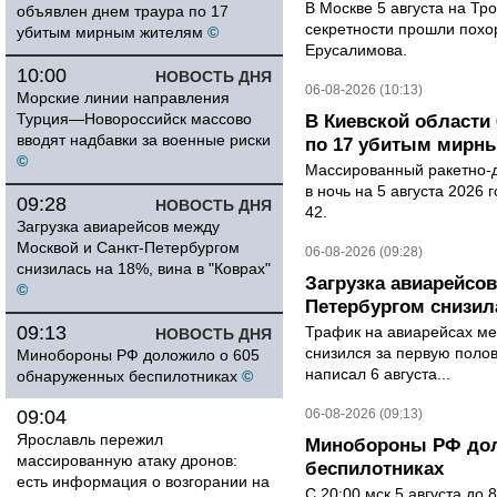
В Москве 5 августа на Тр
объявлен днем траура по 17
секретности прошли похо
убитым мирным жителям
©
Ерусалимова.
10:00
НОВОСТЬ ДНЯ
06-08-2026 (10:13)
Морские линии направления
Турция—Новороссийск массово
В Киевской области 
вводят надбавки за военные риски
по 17 убитым мирн
©
Массированный ракетно-д
в ночь на 5 августа 2026 
09:28
НОВОСТЬ ДНЯ
42.
Загрузка авиарейсов между
Москвой и Санкт-Петербургом
06-08-2026 (09:28)
снизилась на 18%, вина в "Коврах"
Загрузка авиарейсо
©
Петербургом снизила
09:13
Трафик на авиарейсах ме
НОВОСТЬ ДНЯ
снизился за первую полов
Минобороны РФ доложило о 605
написал 6 августа...
обнаруженных беспилотниках
©
09:04
06-08-2026 (09:13)
Ярославль пережил
Минобороны РФ дол
массированную атаку дронов:
беспилотниках
есть информация о возгорании на
С 20:00 мск 5 августа до