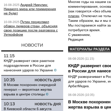
Многие годы на нашем са
Андрей Никулин:
16-08-2025
комментирования, основа
Никакого мира или примирения
(как говорится «без объ
не будет
плагин
. Отключил не толь
Таким образом, вы и мы о
Путин продолжил
10-08-2025
Мы постараемся найти за
обзвон лидеров стран, объясняя
потребуется время.
свою позицию после разговора с
Уиткоффом
С уважением,
Редакция
НОВОСТИ
МАТЕРИАЛЫ РАЗДЕЛА
11:15
06-08-2026 (11:15)
КНДР развернет свое ракетное
подразделение в России для
КНДР развернет сво
нанесения ударов по Украине
©
в России для нанесе
КНДР разворачивает в Ро
10:35
НОВОСТЬ ДНЯ
для ударов по Украине, 
В Москве похоронен очередной
АрбатМедиа.
генерал — вероятная жертва
взрыва в центре столицы
©
06-08-2026 (10:35)
В Москве похоронен
10:13
НОВОСТЬ ДНЯ
жертва взрыва в це
В Киевской области 6 августа