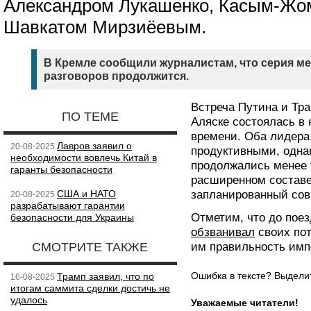
Александром Лукашенко, Касым-Жо
Шавкатом Мирзиёевым.
В Кремле сообщили журналистам, что серия 
разговоров продолжится.
Встреча Путина и Тра
ПО ТЕМЕ
Аляске состоялась в 
времени. Оба лидера
Лавров заявил о
20-08-2025
продуктивными, одна
необходимости вовлечь Китай в
продолжались менее 
гаранты безопасности
расширенном составе
США и НАТО
запланированный сов
20-08-2025
разрабатывают гарантии
Отметим, что до поез
безопасности для Украины
обзванивал
своих пот
СМОТРИТЕ ТАКЖЕ
им правильность имп
Ошибка в тексте? Выдел
Трамп заявил, что по
16-08-2025
итогам саммита сделки достичь не
удалось
Уважаемые читатели!