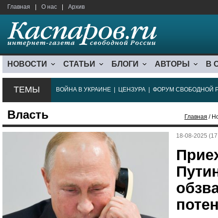
Главная
|
О нас
|
Архив
НОВОСТИ
СТАТЬИ
БЛОГИ
АВТОРЫ
В 
ТЕМЫ
ВОЙНА В УКРАИНЕ
|
ЦЕНЗУРА
|
ФОРУМ СВОБОДНОЙ 
Власть
Главная
/ Н
18-08-2025 (17
Приех
Пути
обзв
поте