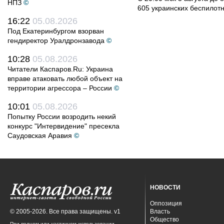
НПЗ
©
605 украинских беспилот
16:22
05.08.2026
Под Екатеринбургом взорван
гендиректор Уралдронзавода
©
10:28
05.08.2026
Читатели Каспаров.Ru: Украина
вправе атаковать любой объект на
территории агрессора – России
©
10:01
05.08.2026
Попытку России возродить некий
конкурс "Интервидение" пресекла
Саудовская Аравия
©
НОВОСТИ
Оппозиция
© 2005-2026. Все права защищены. v1
Власть
Общество
При полном или частичном использовании