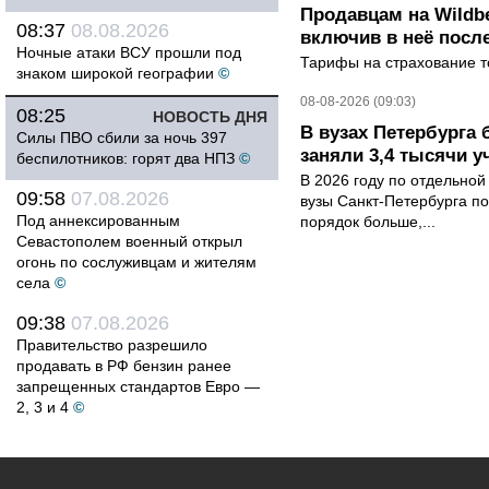
Продавцам на Wildbe
08:37
08.08.2026
включив в неё посл
Ночные атаки ВСУ прошли под
Тарифы на страхование то
знаком широкой географии
©
08-08-2026 (09:03)
08:25
НОВОСТЬ ДНЯ
В вузах Петербурга
Силы ПВО сбили за ночь 397
заняли 3,4 тысячи у
беспилотников: горят два НПЗ
©
В 2026 году по отдельной
09:58
07.08.2026
вузы Санкт-Петербурга по
Под аннексированным
порядок больше,...
Севастополем военный открыл
огонь по сослуживцам и жителям
села
©
09:38
07.08.2026
Правительство разрешило
продавать в РФ бензин ранее
запрещенных стандартов Евро —
2, 3 и 4
©