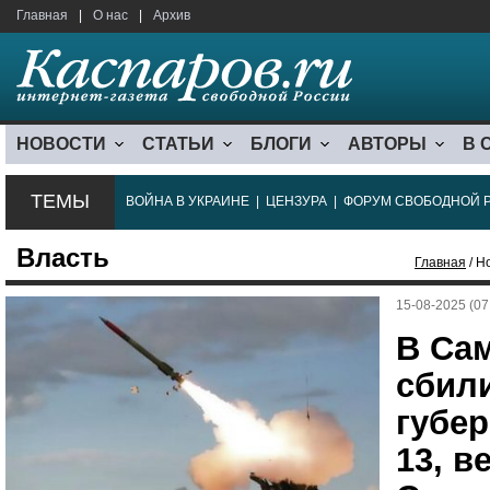
Главная
|
О нас
|
Архив
НОВОСТИ
СТАТЬИ
БЛОГИ
АВТОРЫ
В 
ТЕМЫ
ВОЙНА В УКРАИНЕ
|
ЦЕНЗУРА
|
ФОРУМ СВОБОДНОЙ 
Власть
Главная
/ Н
15-08-2025 (07
В Са
сбил
губе
13, в