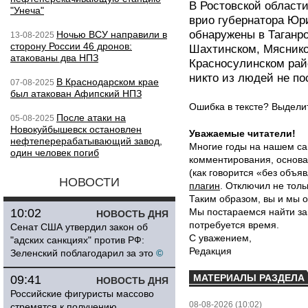
В Ростовской област
"Унеча"
врио губернатора Ю
обнаружены в Таганро
Ночью ВСУ направили в
13-08-2025
сторону России 46 дронов:
Шахтинском, Мяснико
атакованы два НПЗ
Красносулинском рай
никто из людей не по
В Краснодарском крае
07-08-2025
был атакован Афипский НПЗ
Ошибка в тексте? Выдел
После атаки на
05-08-2025
Новокуйбышевск остановлен
Уважаемые читатели!
нефтеперерабатывающий завод,
Многие годы на нашем са
один человек погиб
комментирования, основа
(как говорится «без объ
НОВОСТИ
плагин
. Отключил не толь
Таким образом, вы и мы о
10:02
Мы постараемся найти за
НОВОСТЬ ДНЯ
потребуется время.
Сенат США утвердил закон об
С уважением,
"адских санкциях" против РФ:
Редакция
Зеленский поблагодарил за это
©
МАТЕРИАЛЫ РАЗДЕЛА
09:41
НОВОСТЬ ДНЯ
Российские фигуристы массово
08-08-2026 (10:02)
стремятся к получению