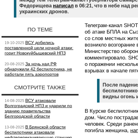
Федорищева
написал
в 06:21, что в небе над 
украинских дронов.
Телеграм-канал SHOT
ПО ТЕМЕ
об атаке БПЛА на Сы
со слов местных жите
ВСУ добились
19-10-2025
возникло возгорание 
поставленной цели ночной атаки:
Министерство оборо
горит Новокуйбышевский НПЗ
комментировало. SHO
За ночь над РФ
о поражении несколь
20-08-2025
обнаружили 42 беспилотника, не
взрывах в начале пято
работали пять аэропортов
После падени
СМОТРИТЕ ТАКЖЕ
беспилотнико
видны огонь 
ВСУ атаковали
14-08-2025
Волгоградский НПЗ и ударили по
В Курске беспилотни
зданию правительства
Белгородской области
дом. Число пострадав
человек. Среди ранен
В Брянской области
13-08-2025
погибла женщина,
на
беспилотники атаковали
нефтеперекачивающую станцию