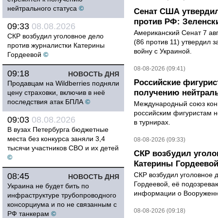
нейтрального статуса
©
Сенат США утвердил
против РФ: Зеленск
09:33
08.08.2026
Американский Сенат 7 ав
СКР возбудил уголовное дело
(86 против 11) утвердил з
против журналистки Катерины
войну с Украиной.
Гордеевой
©
08-08-2026 (09:41)
09:18
НОВОСТЬ ДНЯ
Российские фигурис
Продавцам на Wildberries подняли
получению нейтраль
цену страховки, включив в неё
последствия атак БПЛА
©
Международный союз конь
российским фигуристам н
09:03
08.08.2026
в турнирах.
В вузах Петербурга бюджетные
места без конкурса заняли 3,4
08-08-2026 (09:33)
тысячи участников СВО и их детей
СКР возбудил уголо
©
Катерины Гордеево
СКР возбудил уголовное 
08:45
НОВОСТЬ ДНЯ
Гордеевой, её подозрева
Украина не будет бить по
информации о Вооруженн
инфраструктуре трубопроводного
консорциума и по не связанным с
08-08-2026 (09:18)
РФ танкерам
©