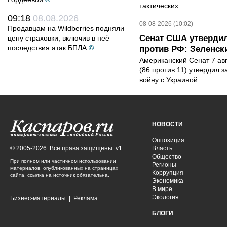
тактических...
09:18
08.08.2026
08-08-2026 (10:02)
Продавцам на Wildberries подняли
Сенат США утвердил
цену страховки, включив в неё
последствия атак БПЛА
©
против РФ: Зеленск
Американский Сенат 7 ав
(86 против 11) утвердил з
войну с Украиной.
НОВОСТИ
Оппозиция
© 2005-2026. Все права защищены. v1
Власть
Общество
При полном или частичном использовании
Регионы
материалов, опубликованных на страницах
Коррупция
сайта, ссылка на источник обязательна.
Экономика
В мире
Экология
Бизнес-материалы
|
Реклама
БЛОГИ