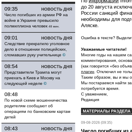
По
информации
Info
до 20 августа исклю
09:35
НОВОСТЬ ДНЯ
России санкций фина
Число погибших из армии РФ на
необходимы для подг
войне в Украине превысило
Аляске.
полмиллиона человек
48 мин.
09:01
Ошибка в тексте? Выдел
НОВОСТЬ ДНЯ
Следствие прекратило уголовное
дело в отношении полицейских,
Уважаемые читатели!
сломавших руку учительнице
©
Многие годы на нашем са
комментирования, основа
08:54
(как говорится «без объ
НОВОСТЬ ДНЯ
плагин
. Отключил не толь
Представители Трампа могут
Таким образом, вы и мы о
приехать в Киев и Москву на
Мы постараемся найти за
следующей неделе
©
потребуется время.
08:48
С уважением,
Редакция
По новой схеме мошенничества
родителям сообщают об
МАТЕРИАЛЫ РАЗДЕЛА
операциям по банковским картам
детей
09-08-2026 (09:35)
08:43
НОВОСТЬ ДНЯ
Число погибших из 