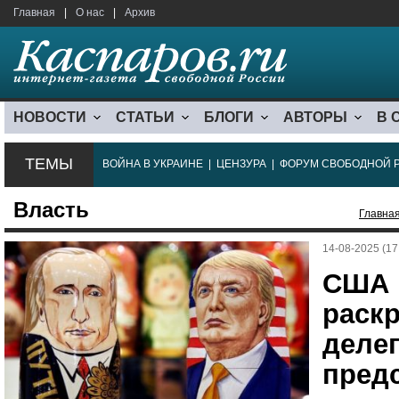
Главная
|
О нас
|
Архив
НОВОСТИ
СТАТЬИ
БЛОГИ
АВТОРЫ
В 
ТЕМЫ
ВОЙНА В УКРАИНЕ
|
ЦЕНЗУРА
|
ФОРУМ СВОБОДНОЙ 
Власть
Главна
14-08-2025 (17
США 
раск
делег
пред