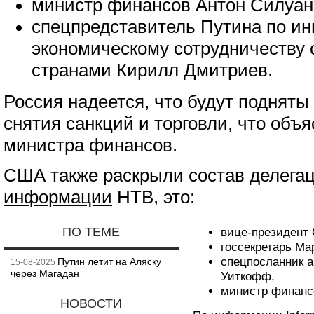
министр финансов Антон Силуан
спецпредставитель Путина по ин
экономическому сотрудничеству
странами Кирилл Дмитриев.
Россия надеется, что будут поднят
снятия санкций и торговли, что объ
министра финансов.
США также раскрыли состав делегац
информации
НТВ, это:
ПО ТЕМЕ
вице-президент
госсекретарь Ма
спецпосланник а
Путин летит на Аляску
15-08-2025
через Магадан
Уиткофф,
министр финансо
НОВОСТИ