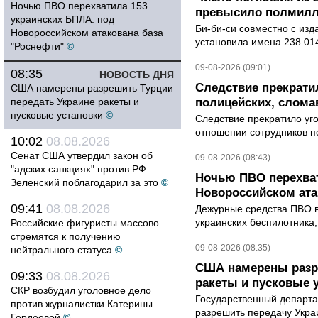
Ночью ПВО перехватила 153
превысило полмилл
украинских БПЛА: под
Би-би-си совместно с из
Новороссийском атакована база
установила имена 238 014
"Роснефти"
©
09-08-2026 (09:01)
08:35
НОВОСТЬ ДНЯ
Следствие прекрати
США намерены разрешить Турции
передать Украине ракеты и
полицейских, слома
пусковые установки
©
Следствие прекратило уг
отношении сотрудников п
10:02
08.08.2026
Сенат США утвердил закон об
09-08-2026 (08:43)
"адских санкциях" против РФ:
Ночью ПВО перехват
Зеленский поблагодарил за это
©
Новороссийском ата
09:41
08.08.2026
Дежурные средства ПВО в 
украинских беспилотника
Российские фигуристы массово
стремятся к получению
09-08-2026 (08:35)
нейтрального статуса
©
США намерены разре
09:33
08.08.2026
ракеты и пусковые 
СКР возбудил уголовное дело
Государственный департ
против журналистки Катерины
разрешить передачу Украи
Гордеевой
©