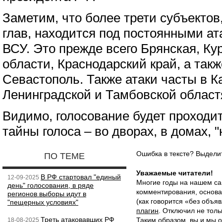
Заметим, что более трети субъектов
глав, находится под постоянными а
ВСУ. Это прежде всего Брянская, Ку
области, Краснодарский край, а так
Севастополь. Также атаки часты в К
Ленинградской и Тамбовской област
Видимо, голосование будет проходи
тайны голоса – во дворах, в домах, "
Ошибка в тексте? Выдел
ПО ТЕМЕ
Уважаемые читатели!
В РФ стартовал "единый
12-09-2025
Многие годы на нашем са
день" голосования, в ряде
комментирования, основа
регионов выборы идут в
(как говорится «без объ
"пещерных условиях"
плагин
. Отключил не толь
Треть атаковавших РФ
Таким образом, вы и мы о
18-08-2025