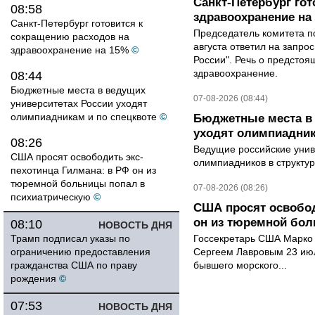
Санкт-Петербург го
08:58
здравоохранение на
Санкт-Петербург готовится к
Председатель комитета п
сокращению расходов на
августа ответил на запро
здравоохранение на 15%
©
России". Речь о предсто
здравоохранение.
08:44
Бюджетные места в ведущих
07-08-2026 (08:44)
университетах России уходят
олимпиадникам и по спецквоте
©
Бюджетные места в 
уходят олимпиадник
08:26
Ведущие российские унив
США просят освободить экс-
олимпиадников в структу
пехотинца Гилмана: в РФ он из
тюремной больницы попал в
07-08-2026 (08:26)
психиатрическую
©
США просят освобод
он из тюремной бол
08:10
НОВОСТЬ ДНЯ
Трамп подписал указы по
Госсекретарь США Марко 
ограничению предоставления
Сергеем Лавровым 23 ию
гражданства США по праву
бывшего морского...
рождения
©
07:53
НОВОСТЬ ДНЯ