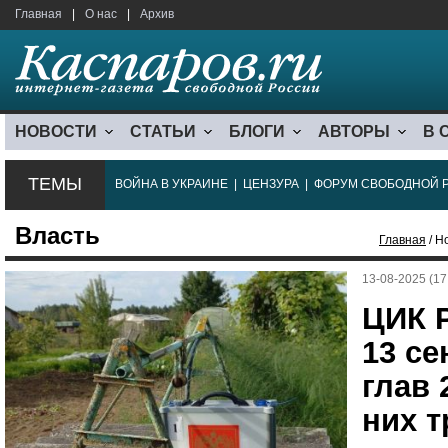
Главная
|
О нас
|
Архив
НОВОСТИ
СТАТЬИ
БЛОГИ
АВТОРЫ
В 
ТЕМЫ
ВОЙНА В УКРАИНЕ
|
ЦЕНЗУРА
|
ФОРУМ СВОБОДНОЙ 
Власть
Главная
/ Н
13-08-2025 (17
ЦИК Р
13 с
глав 
них т