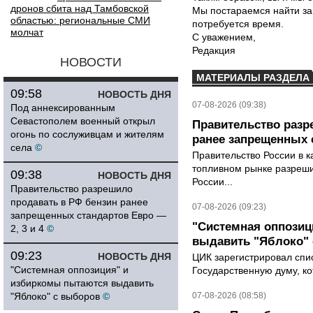
дронов сбита над Тамбовской
Мы постараемся найти за
областью: региональные СМИ
потребуется время.
молчат
С уважением,
Редакция
НОВОСТИ
МАТЕРИАЛЫ РАЗДЕЛА
09:58
НОВОСТЬ ДНЯ
07-08-2026 (09:38)
Под аннексированным
Севастополем военный открыл
Правительство разр
огонь по сослуживцам и жителям
ранее запрещенных с
села
©
Правительство России в к
топливном рынке разрешил
09:38
НОВОСТЬ ДНЯ
России...
Правительство разрешило
продавать в РФ бензин ранее
07-08-2026 (09:23)
запрещенных стандартов Евро —
"Системная оппози
2, 3 и 4
©
выдавить "Яблоко"
09:23
НОВОСТЬ ДНЯ
ЦИК зарегистрировал спис
"Системная оппозиция" и
Государственную думу, ко
избиркомы пытаются выдавить
"Яблоко" с выборов
©
07-08-2026 (08:58)