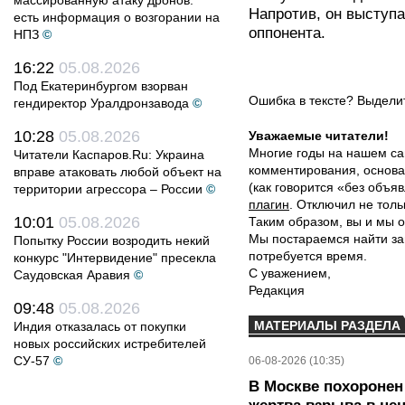
массированную атаку дронов:
Напротив, он выступ
есть информация о возгорании на
оппонента.
НПЗ
©
16:22
05.08.2026
Под Екатеринбургом взорван
Ошибка в тексте? Выдел
гендиректор Уралдронзавода
©
10:28
05.08.2026
Уважаемые читатели!
Многие годы на нашем са
Читатели Каспаров.Ru: Украина
комментирования, основа
вправе атаковать любой объект на
(как говорится «без объ
территории агрессора – России
©
плагин
. Отключил не толь
10:01
05.08.2026
Таким образом, вы и мы о
Мы постараемся найти за
Попытку России возродить некий
потребуется время.
конкурс "Интервидение" пресекла
С уважением,
Саудовская Аравия
©
Редакция
09:48
05.08.2026
МАТЕРИАЛЫ РАЗДЕЛА
Индия отказалась от покупки
новых российских истребителей
СУ-57
©
06-08-2026 (10:35)
В Москве похоронен