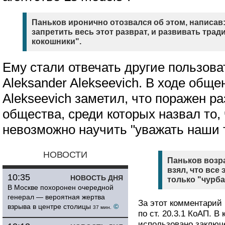
Паньков иронично отозвался об этом, написав
запретить весь этот разврат, и развивать тр
кокошники".
Ему стали отвечать другие пользова
Aleksander Alekseevich. В ходе обще
Alekseevich заметил, что поражен 
общества, среди которых назвал то, 
невозможно научить "уважать наши т
НОВОСТИ
Паньков возра
взял, что все
10:35
НОВОСТЬ ДНЯ
только "чурб
В Москве похоронен очередной
генерал — вероятная жертва
За этот комментарий
взрыва в центре столицы
©
37 мин.
по ст. 20.3.1 КоАП. В
использовано заключ