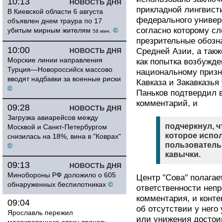
10:13
НОВОСТЬ ДНЯ
прикладной лингвисти
В Киевской области 6 августа
федерального универс
объявлен днем траура по 17
согласно которому сл
убитым мирным жителям
©
58 мин.
презрительные обозн
10:00
НОВОСТЬ ДНЯ
Средней Азии, а такж
Морские линии направления
как попытка возбужде
Турция—Новороссийск массово
национальному призна
вводят надбавки за военные риски
Кавказа и Закавказья
©
Паньков подтвердил в
комментарий, и
09:28
НОВОСТЬ ДНЯ
Загрузка авиарейсов между
подчеркнул, ч
Москвой и Санкт-Петербургом
которое испо
снизилась на 18%, вина в "Коврах"
пользователь,
©
кавычки.
09:13
НОВОСТЬ ДНЯ
Минобороны РФ доложило о 605
Центр "Сова" полагае
обнаруженных беспилотниках
©
ответственности непр
комментария, и конте
09:04
об отсутствии у него
Ярославль пережил
или унижения достои