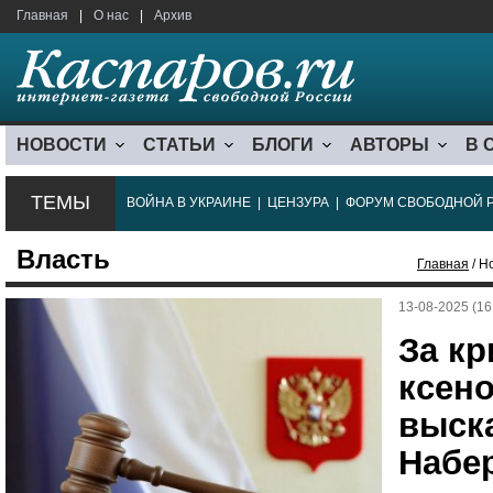
Главная
|
О нас
|
Архив
НОВОСТИ
СТАТЬИ
БЛОГИ
АВТОРЫ
В 
ТЕМЫ
ВОЙНА В УКРАИНЕ
|
ЦЕНЗУРА
|
ФОРУМ СВОБОДНОЙ 
Власть
Главная
/ Н
13-08-2025 (16
За кр
ксен
выск
Набе