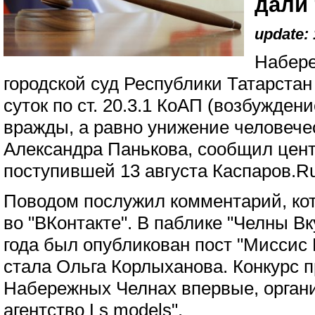
дали 
update: 
Набер
городской суд Республики Татарстан
суток по ст. 20.3.1 КоАП (возбужден
вражды, а равно унижение человече
Александра Панькова, сообщил цент
поступившей 13 августа Каспаров.Ru
Поводом послужил комментарий, ко
во "ВКонтакте". В паблике "Челны Вк
года был опубликован пост "Мисси
стала Ольга Корлыханова. Конкурс 
Набережных Челнах впервые, орган
агентство Ls models".