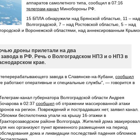
аппаратов самолетного типа, сообщил в 07:16
телеграм-канал
Минобороны РФ.
15 БПЛА обнаружили над Брянской областью, 11 – над
Волгоградской, 7 – над Ростовской областью, 5 – над
лгородской и Воронежской областями, над аннексированным Крым
чью дроны прилетали на два
авода в РФ. Речь о Волгоградском НПЗ и о НПЗ в
аснодарском крае.
теперерабатывающего завода в Славянске-на-Кубани,
сообщил
те работают оперативные и специальные службы", — говорится в
Телеграм-канал губернатора Волгоградской области Андрея
Бочарова в 02:37
сообщил
об отражении массированной атаки
дронов на регион. Повреждений и пострадавших нет, заявил канал.
Обломки беспилотника упали на крышу 16-этажки в
Тракторозаводском районе Волгограда. Жителей дома эвакуировал
для них организуют пункт временного размещения на период
обследования дома и ликвидации последствий падения обломков
беспилотника.