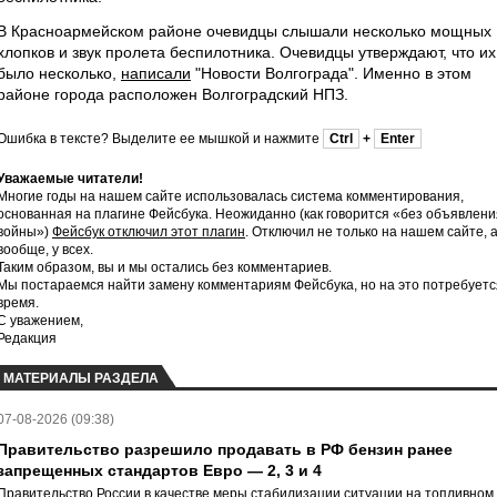
В Красноармейском районе очевидцы слышали несколько мощных
хлопков и звук пролета беспилотника. Очевидцы утверждают, что их
было несколько,
написали
"Новости Волгограда". Именно в этом
районе города расположен Волгоградский НПЗ.
Ошибка в тексте? Выделите ее мышкой и нажмите
Ctrl
+
Enter
Уважаемые читатели!
Многие годы на нашем сайте использовалась система комментирования,
основанная на плагине Фейсбука. Неожиданно (как говорится «без объявлени
войны»)
Фейсбук отключил этот плагин
. Отключил не только на нашем сайте, 
вообще, у всех.
Таким образом, вы и мы остались без комментариев.
Мы постараемся найти замену комментариям Фейсбука, но на это потребуетс
время.
С уважением,
Редакция
МАТЕРИАЛЫ РАЗДЕЛА
07-08-2026 (09:38)
Правительство разрешило продавать в РФ бензин ранее
запрещенных стандартов Евро — 2, 3 и 4
Правительство России в качестве меры стабилизации ситуации на топливном