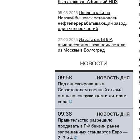
был атакован Афипский НПЗ
После атаки на
05-08-2025
Новокуйбышевск остановлен
нефтеперерабатывающий завод,
один человек погиб
Из-за атак БПЛА
27-06-2025
авиапассажиры всю ночь летели
из Москвы в Волгоград
НОВОСТИ
09:58
НОВОСТЬ ДНЯ
Под аннексированным
Севастополем военный открыл
огонь по сослуживцам и жителям
села
©
09:38
НОВОСТЬ ДНЯ
Правительство разрешило
продавать в РФ бензин ранее
запрещенных стандартов Евро —
2, 3 и 4
©