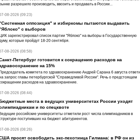
рынке разрешило производить, ввозить и продавать в России...
07-08-2026 (09:23)
"Системная оппозиция" и избиркомы пытаются выдавить
"Яблоко" с выборов
ЦИК зарегистрировал список партии "Яблоко" на выборы в Государственную
думу, которые пройдут 18-20 сентября.
07-08-2026 (08:58)
Санкт-Петербург готовится к сокращению расходов на
здравоохранение на 15%
Председатель комитета по здравоохранению Андрей Сарана 6 августа ответ
на запрос главы петербургской "Справедливой России". Речь о предстоящем
сокращении расходов на здравоохранение.
07-08-2026 (08:44)
Бюджетные места в ведущих университетах России уходят
олимпиадникам и по спецквоте
Ведущие российские университеты отметили рост числа олимпиадников в
структуре поступивших на бюджет абитуриентов.
07-08-2026 (08:26)
США просят освободить экс-пехотинца Гилмана: в РФ он из