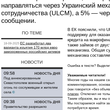
направляться через Украинский мех
сотрудничества (ULCM), а 5% — чере
сообщении.
В ЕК пояснили, что 
ПО ТЕМЕ
поддержку для оказа
кредита на макрофин
ЕС разработал два
18-09-2025
также займов от двус
варианта изъятия 170 млрд евро
механизма. Общая су
замороженных российских активов
механизма составляе
НОВОСТИ
Ошибка в тексте? Выдел
09:58
НОВОСТЬ ДНЯ
Уважаемые читатели!
Под аннексированным
Многие годы на нашем са
Севастополем военный открыл
комментирования, основа
огонь по сослуживцам и жителям
(как говорится «без объ
села
©
плагин
. Отключил не толь
Таким образом, вы и мы о
09:38
НОВОСТЬ ДНЯ
Мы постараемся найти за
Правительство разрешило
потребуется время.