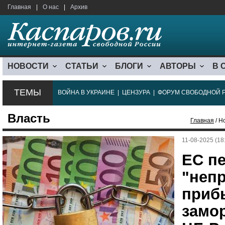
Главная
|
О нас
|
Архив
НОВОСТИ
СТАТЬИ
БЛОГИ
АВТОРЫ
В 
ТЕМЫ
ВОЙНА В УКРАИНЕ
|
ЦЕНЗУРА
|
ФОРУМ СВОБОДНОЙ 
Власть
Главная
/ Н
11-08-2025 (18
ЕС п
"неп
приб
замо