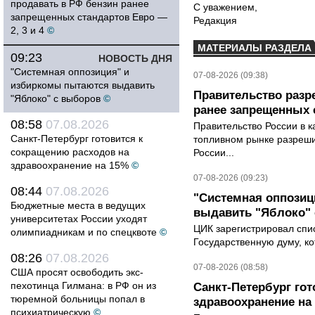
продавать в РФ бензин ранее
С уважением,
запрещенных стандартов Евро —
Редакция
2, 3 и 4
©
МАТЕРИАЛЫ РАЗДЕЛА
09:23
НОВОСТЬ ДНЯ
"Системная оппозиция" и
07-08-2026 (09:38)
избиркомы пытаются выдавить
Правительство разр
"Яблоко" с выборов
©
ранее запрещенных с
08:58
07.08.2026
Правительство России в к
Санкт-Петербург готовится к
топливном рынке разрешил
сокращению расходов на
России...
здравоохранение на 15%
©
07-08-2026 (09:23)
08:44
07.08.2026
"Системная оппози
Бюджетные места в ведущих
выдавить "Яблоко"
университетах России уходят
ЦИК зарегистрировал спис
олимпиадникам и по спецквоте
©
Государственную думу, ко
08:26
07.08.2026
07-08-2026 (08:58)
США просят освободить экс-
пехотинца Гилмана: в РФ он из
Санкт-Петербург го
тюремной больницы попал в
здравоохранение на
психиатрическую
©