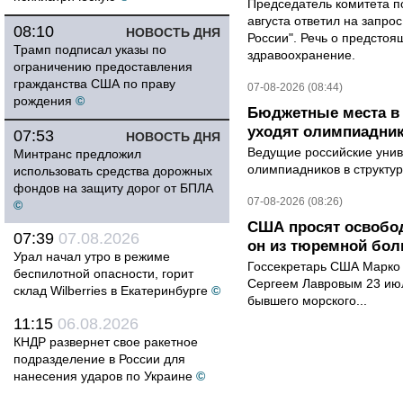
Председатель комитета п
августа ответил на запро
08:10
НОВОСТЬ ДНЯ
России". Речь о предсто
Трамп подписал указы по
здравоохранение.
ограничению предоставления
гражданства США по праву
07-08-2026 (08:44)
рождения
©
Бюджетные места в 
уходят олимпиадник
07:53
НОВОСТЬ ДНЯ
Ведущие российские унив
Минтранс предложил
олимпиадников в структу
использовать средства дорожных
фондов на защиту дорог от БПЛА
07-08-2026 (08:26)
©
США просят освобод
07:39
07.08.2026
он из тюремной бол
Урал начал утро в режиме
Госсекретарь США Марко 
беспилотной опасности, горит
Сергеем Лавровым 23 ию
склад Wilberries в Екатеринбурге
©
бывшего морского...
11:15
06.08.2026
КНДР развернет свое ракетное
подразделение в России для
нанесения ударов по Украине
©