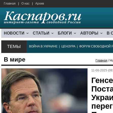
Главная
|
О нас
|
Архив
НОВОСТИ
СТАТЬИ
БЛОГИ
АВТОРЫ
В 
ТЕМЫ
ВОЙНА В УКРАИНЕ
|
ЦЕНЗУРА
|
ФОРУМ СВОБОДНОЙ 
В мире
Главная
/ Н
11-08-2025 (08
Генсе
Пост
Украи
пере