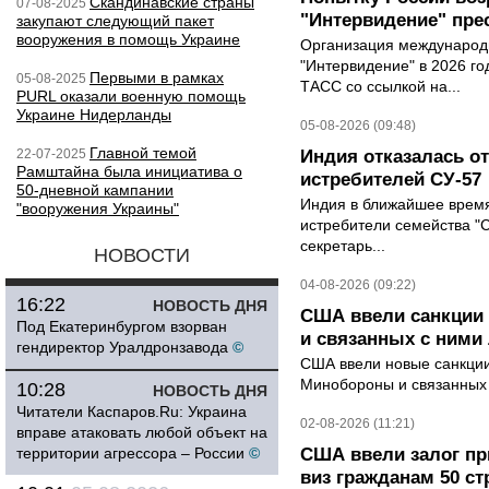
Скандинавские страны
07-08-2025
"Интервидение" пре
закупают следующий пакет
вооружения в помощь Украине
Организация международн
"Интервидение" в 2026 го
Первыми в рамках
05-08-2025
ТАСС со ссылкой на...
PURL оказали военную помощь
Украине Нидерланды
05-08-2026 (09:48)
Главной темой
22-07-2025
Индия отказалась о
Рамштайна была инициатива о
истребителей СУ-57
50-дневной кампании
Индия в ближайшее время
"вооружения Украины"
истребители семейства "С
секретарь...
НОВОСТИ
04-08-2026 (09:22)
16:22
НОВОСТЬ ДНЯ
США ввели санкции
Под Екатеринбургом взорван
и связанных с ними
гендиректор Уралдронзавода
©
США ввели новые санкции 
Минобороны и связанных 
10:28
НОВОСТЬ ДНЯ
Читатели Каспаров.Ru: Украина
02-08-2026 (11:21)
вправе атаковать любой объект на
территории агрессора – России
©
США ввели залог пр
виз гражданам 50 ст