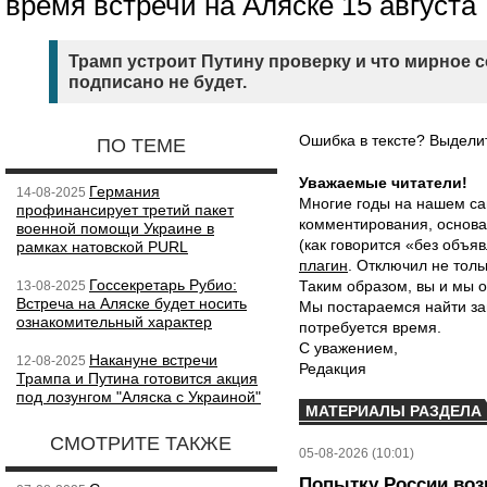
время встречи на Аляске 15 августа
Трамп устроит Путину проверку и что мирное с
подписано не будет.
Ошибка в тексте? Выдел
ПО ТЕМЕ
Уважаемые читатели!
Германия
14-08-2025
Многие годы на нашем са
профинансирует третий пакет
комментирования, основа
военной помощи Украине в
(как говорится «без объ
рамках натовской PURL
плагин
. Отключил не толь
Госсекретарь Рубио:
Таким образом, вы и мы о
13-08-2025
Встреча на Аляске будет носить
Мы постараемся найти за
ознакомительный характер
потребуется время.
С уважением,
Накануне встречи
12-08-2025
Редакция
Трампа и Путина готовится акция
под лозунгом "Аляска с Украиной"
МАТЕРИАЛЫ РАЗДЕЛА
СМОТРИТЕ ТАКЖЕ
05-08-2026 (10:01)
Попытку России воз