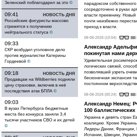
Зеленский поблагодарил за это
©
парадоксом собственного
сосредоточено в руках ар
09:41
НОВОСТЬ ДНЯ
власти преемнику. Новый 
Российские фигуристы массово
почти неизбежно перестан
стремятся к получению
приход к власти.
нейтрального статуса
©
08-08-2026 (10:04)
09:33
Александр Адельфи
СКР возбудил уголовное дело
покинутая нами держ
против журналистки Катерины
Удивительная росимперск
Гордеевой
©
логических связей, спосо
позволявшей узреть очев
09:18
НОВОСТЬ ДНЯ
бесконечная экспансия т
Продавцам на Wildberries подняли
постоянном верхоглядств
цену страховки, включив в неё
последствия атак БПЛА
©
08-08-2026 (00:24)
09:03
Александр Немец: Р
В вузах Петербурга бюджетные
100 баллистических 
места без конкурса заняли 3,4
Украина и девять стран 
тысячи участников СВО и их детей
коалицию. Кроме Украины,
©
Лидеры Дании, Франции, 
Испании, Швеции, Украин