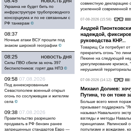
08:45
НОВОСТЬ ДНЯ
совместную декларацию о
Украина не будет бить по
усиленной современной п
инфраструктуре трубопроводного
консорциума и по не связанным с
07-08-2026 (15:58)
РФ танкерам
©
Андрей Пионтковски
08:37
надеждой, фиксиров
Ночные атаки ВСУ прошли под
руководства КНР...
знаком широкой географии
©
Товарищ Си потребует от
прекратить огонь "по лини
08:25
НОВОСТЬ ДНЯ
Пекине на следующей нед
Силы ПВО сбили за ночь 397
урегулирование кризиса, 
беспилотников: горят два НПЗ
©
нерушимой территориальн
09:58
07.08.2026
07-08-2026 (14:12)
Под аннексированным
Михаил Долиев: хочу
Севастополем военный открыл
Путина, то он тоже з
огонь по сослуживцам и жителям
села
©
Больше всего меня поража
призывает поддержать "Яб
09:38
07.08.2026
называл Навального экст
Правительство разрешило
взгляды и методы Наваль
продавать в РФ бензин ранее
принципами. Явлинский о
запрещенных стандартов Евро —
популизме и вождизме, ко