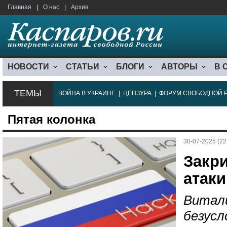
Главная
|
О нас
|
Архив
НОВОСТИ
СТАТЬИ
БЛОГИ
АВТОРЫ
В 
ТЕМЫ
ВОЙНА В УКРАИНЕ
|
ЦЕНЗУРА
|
ФОРУМ СВОБОДНОЙ 
Пятая колонка
30-07-2025 (22
Закри
атаки
Витали
безусл