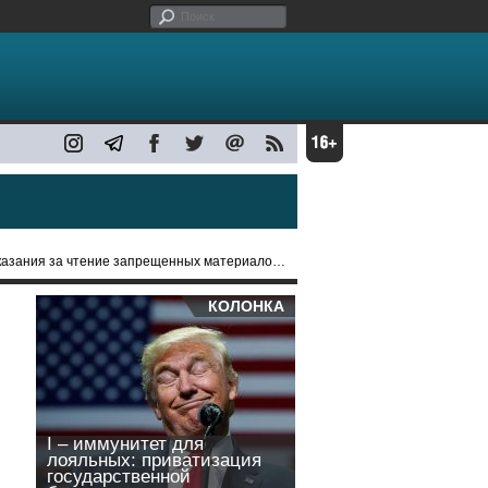
а чтение запрещенных материалов, VPN и передачу симки
КОЛОНКА
I – иммунитет для
лояльных: приватизация
государственной