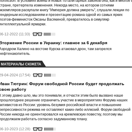
non/fiction. В условиях войны и новых тоталитарных законов она, как и многое 
стране, претерпела изменения. Некогда место, на котором сотнями
экземпляров раскупали книгу "Империя должна умереть", слушали лекции по
гендерным исследованиям и презентацию романа одной из самых ярких
поэтов-феминисток Оксаны Васякиной, превратилось в симулякр
интеллектуальной ярмарки.
06-12-2022 (11:33)
Вторжение России в Украину: главное за 6 декабря
Аэродром Халино на востоке Курска атаковал дрон, там загорелся
нефтенакопитель.
МАТЕРИАЛЫ СЮЖЕТА
29-04-2024 (17:54)
Иван Тютрин: Форум свободной России будет продолжать
свою работу
К этому давно шло, мы это понимали, и отчасти этим было вызвано наше
прошлогоднее решение ограничить участие в мероприятиях Форума наших
активистов из России: уровень безумия российской власти и повышение
репрессивности режима не оставляют каких-либо иллюзий. Форум свободной
России никогда не ориентировался на кремлевскую повестку, поэтому мы
продолжаем работать согласно задуманному плану.
06-10-2023 (12:28)