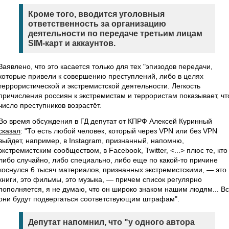
Кроме того, вводится уголовныя
ответственность за организацию
деятельности по передаче третьим лицам
SIM-карт и аккаунтов.
Заявлено, что это касается только для тех "эпизодов передачи,
которые привели к совершению преступлений, либо в целях
террористической и экстремистской деятельности. Легкость
причисления россиян к экстремистам и террористам показывает, чт
число преступников возрастёт.
Во время обсуждения в ГД депутат от КПРФ Алексей Куринный
сказал
: "То есть любой человек, который через VPN или без VPN
выйдет, например, в Instagram, признанный, напомню,
экстремистским сообществом, в Facebook, Twitter, <...> плюс те, кто
либо случайно, либо специально, либо еще по какой-то причине
коснулся 6 тысяч материалов, признанных экстремистскими, — это
книги, это фильмы, это музыка, — причем список регулярно
пополняется, я не думаю, что он широко знаком нашим людям... В
они будут подвергаться соответствующим штрафам".
Депутат напомнил, что "у одного автора