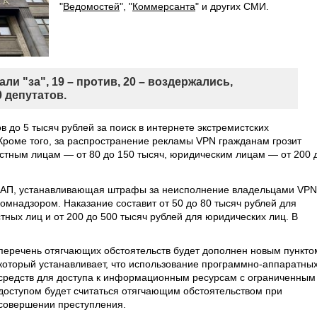
"
Ведомостей
", "
Коммерсанта
" и других СМИ.
ли "за", 19 – против, 20 – воздержались,
 депутатов.
 до 5 тысяч рублей за поиск в интернете экстремистских
 Кроме того, за распространение рекламы VPN гражданам грозит
остным лицам — от 80 до 150 тысяч, юридическим лицам — от 200 
КоАП, устанавливающая штрафы за неисполнение владельцами VPN
омнадзором. Наказание составит от 50 до 80 тысяч рублей для
стных лиц и от 200 до 500 тысяч рублей для юридических лиц. В
перечень отягчающих обстоятельств будет дополнен новым пункто
который устанавливает, что использование программно-аппаратны
средств для доступа к информационным ресурсам с ограниченным
доступом будет считаться отягчающим обстоятельством при
совершении преступления.