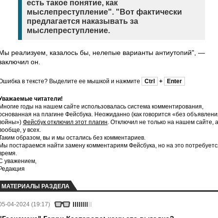
есть такое понятие, как
мыслепреступление". "Вот фактически
предлагается наказывать за
мыслепреступление.
Мы реализуем, казалось бы, нелепые варианты антиутопий", —
заключил он.
Ошибка в тексте? Выделите ее мышкой и нажмите
Ctrl
+
Enter
Уважаемые читатели!
Многие годы на нашем сайте использовалась система комментирования,
основанная на плагине Фейсбука. Неожиданно (как говорится «без объявлени
войны»)
Фейсбук отключил этот плагин
. Отключил не только на нашем сайте, 
вообще, у всех.
Таким образом, вы и мы остались без комментариев.
Мы постараемся найти замену комментариям Фейсбука, но на это потребуетс
время.
С уважением,
Редакция
МАТЕРИАЛЫ РАЗДЕЛА
05-04-2024 (19:17)