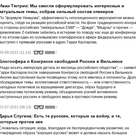
Иван Тютрин: Мы смогли сформулировать интересные и
актуальные темы, собрав сильный состав спикеров
По "формуле Немцова", эффективность оппозиционного мероприятия можно
оценить, глядя на реакцию российской власти. На фоне традиционного игнор
со стороны российских "либеральных СМИ" — "Дождя", "Медузы" и прочих —
кремлевские Z-паблики забились в истерике по поводу нас еще до конференци
А по итогам один из соловьевских олигофренов в эфире федерального канала
выступил с прямыми угрозами в адрес Гарри Каспарова.
05-09-2022 (11:14)
Блогосфера о Конгрессе свободной России в Вильнюсе
"Надо изъять имперскую деталь из матрицы российского общества", — заявил
Гарри Каспаров после завершения Конгресса свободной России в Вильнюсе.
Многие выступления были посвящены этому, хотя имелись и оппоненты. Друг
обсуждаемые темы: коллективная ответственность — или ответственность
западных политиков за взращивание диктатуры, образ будущего и
альтернатива путинскому режиму, объединение усилий антивоенно
настроенных россиян и свободного мира в противостоянии режиму.
22-07-2022 (08:13)
Дарья Слугина: Есть те русские, которые за войну, и те,
которые против нее
Сложилась ситуация, когда, благодаря ее беспрецедентному развитию, на
утверждение образа "хороших русских" может и должна оказать большое