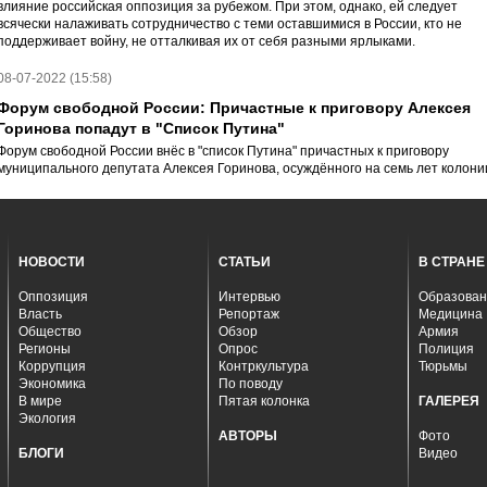
влияние российская оппозиция за рубежом. При этом, однако, ей следует
всячески налаживать сотрудничество с теми оставшимися в России, кто не
поддерживает войну, не отталкивая их от себя разными ярлыками.
08-07-2022 (15:58)
Форум свободной России: Причастные к приговору Алексея
Горинова попадут в "Список Путина"
Форум свободной России внёс в "список Путина" причастных к приговору
муниципального депутата Алексея Горинова, осуждённого на семь лет колони
НОВОСТИ
СТАТЬИ
В СТРАНЕ
Оппозиция
Интервью
Образован
Власть
Репортаж
Медицина
Общество
Обзор
Армия
Регионы
Опрос
Полиция
Коррупция
Контркультура
Тюрьмы
Экономика
По поводу
В мире
Пятая колонка
ГАЛЕРЕЯ
Экология
АВТОРЫ
Фото
БЛОГИ
Видео