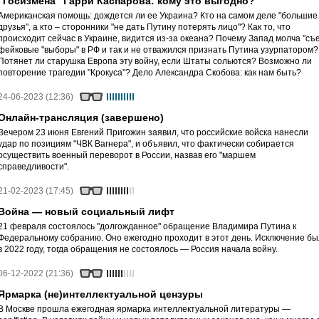
"Госизмена" Гарри Каспарова: кому это выгодно?
Американская помощь: дождется ли ее Украина? Кто на самом деле "большие
друзья", а кто – сторонники "не дать Путину потерять лицо"? Как то, что
происходит сейчас в Украине, видится из-за океана? Почему Запад молча "съ
фейковые "выборы" в РФ и так и не отважился признать Путина узурпатором?
Потянет ли старушка Европа эту войну, если Штаты сольются? Возможно ли
повторение трагедии "Крокуса"? Дело Александра Скобова: как нам быть?
24-06-2023 (12:36)
Онлайн-трансляция (завершено)
Вечером 23 июня Евгений Пригожин заявил, что российские войска нанесли
удар по позициям "ЧВК Вагнера", и объявил, что фактически собирается
осуществить военный переворот в России, назвав его "маршем
справедливости".
21-02-2023 (17:45)
Война — новый социальный лифт
21 февраля состоялось "долгожданное" обращение Владимира Путина к
Федеральному собранию. Оно ежегодно проходит в этот день. Исключение б
в 2022 году, тогда обращения не состоялось — Россия начала войну.
06-12-2022 (21:36)
Ярмарка (не)интеллектуальной цензуры
В Москве прошла ежегодная ярмарка интеллектуальной литературы —