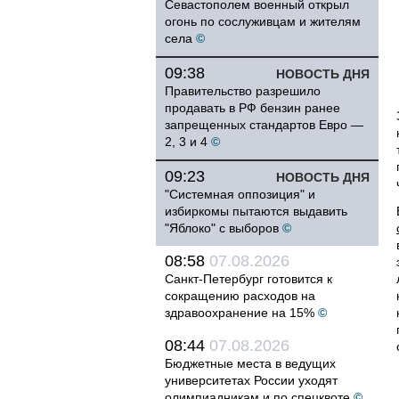
Севастополем военный открыл
огонь по сослуживцам и жителям
села
©
09:38
НОВОСТЬ ДНЯ
Правительство разрешило
продавать в РФ бензин ранее
запрещенных стандартов Евро —
2, 3 и 4
©
09:23
НОВОСТЬ ДНЯ
"Системная оппозиция" и
избиркомы пытаются выдавить
"Яблоко" с выборов
©
08:58
07.08.2026
Санкт-Петербург готовится к
сокращению расходов на
здравоохранение на 15%
©
08:44
07.08.2026
Бюджетные места в ведущих
университетах России уходят
олимпиадникам и по спецквоте
©