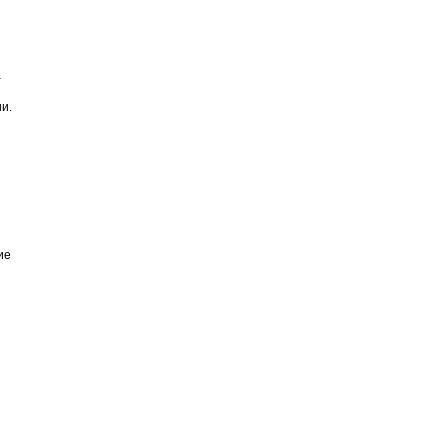
а
и.
ие