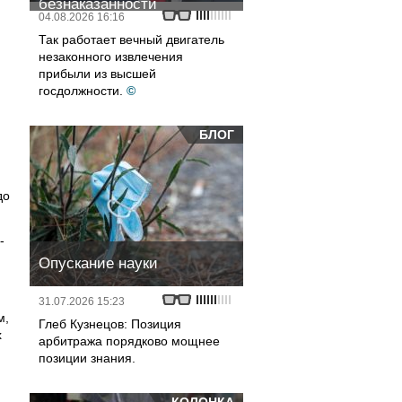
безнаказанности
04.08.2026 16:16
Так работает вечный двигатель
незаконного извлечения
прибыли из высшей
госдолжности.
©
БЛОГ
до
-
Опускание науки
31.07.2026 15:23
м,
Глеб Кузнецов: Позиция
х
арбитража порядково мощнее
позиции знания.