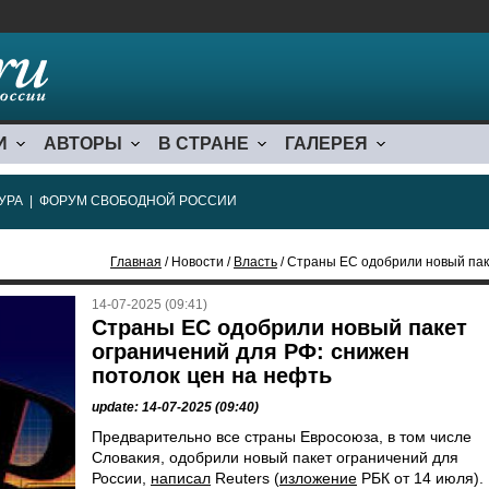
И
АВТОРЫ
В СТРАНЕ
ГАЛЕРЕЯ
УРА
|
ФОРУМ СВОБОДНОЙ РОССИИ
Главная
/ Новости /
Власть
/ Страны ЕС одобрили новый пакет ог
14-07-2025 (09:41)
Страны ЕС одобрили новый пакет
ограничений для РФ: снижен
потолок цен на нефть
update: 14-07-2025 (09:40)
Предварительно все страны Евросоюза, в том числе
Словакия, одобрили новый пакет ограничений для
России,
написал
Reuters (
изложение
РБК от 14 июля).