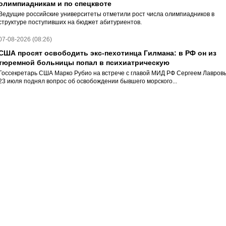
олимпиадникам и по спецквоте
Ведущие российские университеты отметили рост числа олимпиадников в
структуре поступивших на бюджет абитуриентов.
07-08-2026 (08:26)
США просят освободить экс-пехотинца Гилмана: в РФ он из
тюремной больницы попал в психиатрическую
Госсекретарь США Марко Рубио на встрече с главой МИД РФ Сергеем Лавров
23 июля поднял вопрос об освобождении бывшего морского...