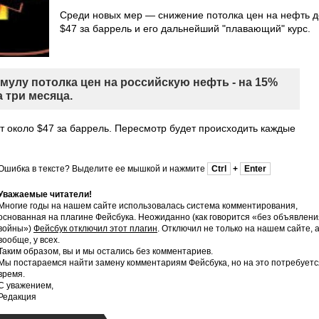
Среди новых мер — снижение потолка цен на нефть д
$47 за баррель и его дальнейший "плавающий" курс.
улу потолка цен на российскую нефть - на 15%
 три месяца.
т около $47 за баррель. Пересмотр будет происходить каждые
Ошибка в тексте? Выделите ее мышкой и нажмите
Ctrl
+
Enter
Уважаемые читатели!
Многие годы на нашем сайте использовалась система комментирования,
основанная на плагине Фейсбука. Неожиданно (как говорится «без объявлени
войны»)
Фейсбук отключил этот плагин
. Отключил не только на нашем сайте, 
вообще, у всех.
Таким образом, вы и мы остались без комментариев.
Мы постараемся найти замену комментариям Фейсбука, но на это потребуетс
время.
С уважением,
Редакция