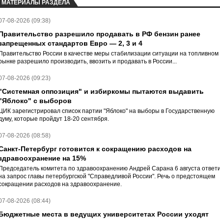
МАТЕРИАЛЫ РАЗДЕЛА
07-08-2026 (09:38)
Правительство разрешило продавать в РФ бензин ранее
запрещенных стандартов Евро — 2, 3 и 4
Правительство России в качестве меры стабилизации ситуации на топливном
рынке разрешило производить, ввозить и продавать в России...
07-08-2026 (09:23)
"Системная оппозиция" и избиркомы пытаются выдавить
"Яблоко" с выборов
ЦИК зарегистрировал список партии "Яблоко" на выборы в Государственную
думу, которые пройдут 18-20 сентября.
07-08-2026 (08:58)
Санкт-Петербург готовится к сокращению расходов на
здравоохранение на 15%
Председатель комитета по здравоохранению Андрей Сарана 6 августа ответ
на запрос главы петербургской "Справедливой России". Речь о предстоящем
сокращении расходов на здравоохранение.
07-08-2026 (08:44)
Бюджетные места в ведущих университетах России уходят