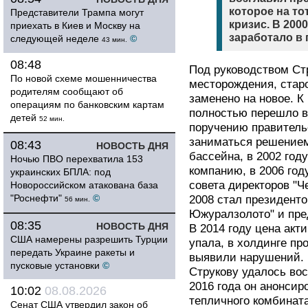
которое на т
Представители Трампа могут
кризис. В 200
приехать в Киев и Москву на
заработало в
следующей неделе
©
43 мин.
08:48
Под руководством Ст
По новой схеме мошенничества
месторождения, стар
родителям сообщают об
заменено на новое. К
операциям по банковским картам
полностью перешло в
детей
52 мин.
поручению правительс
заниматься решением
08:43
НОВОСТЬ ДНЯ
бассейна, в 2002 год
Ночью ПВО перехватила 153
компанию, в 2006 го
украинских БПЛА: под
совета директоров "Ч
Новороссийском атакована база
"Роснефти"
©
2008 стал президен
56 мин.
Южуралзолото" и пре
08:35
НОВОСТЬ ДНЯ
В 2014 году цена акт
США намерены разрешить Турции
упала, в холдинге пр
передать Украине ракеты и
выявили нарушений. Н
пусковые установки
©
Струкову удалось во
2016 года он анонсир
10:02
08.08.2026
тепличного комбинат
Сенат США утвердил закон об