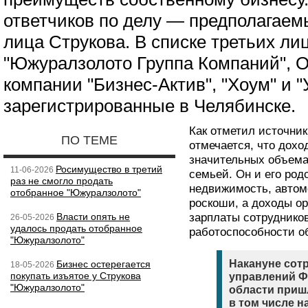
ответчиков по делу — предполага
лица Струкова. В списке третьих л
"Южуралзолото Группа Компаний", О
компании "Бизнес-Актив", "Хоум" и "
зарегистрированные в Челябинске.
Как отметил источник
ПО ТЕМЕ
отмечается, что дохо
значительных объемах
Росимущество в третий
11-06-2026
семьей. Он и его род
раз не смогло продать
недвижимость, автом
отобранное "Южуралзолото"
роскоши, а доходы о
Власти опять не
зарплаты сотруднико
26-05-2026
удалось продать отобранное
работоспособности о
"Южуралзолото"
Накануне сот
Бизнес остерегается
18-05-2026
покупать изъятое у Струкова
управлений Ф
"Южуралзолото"
области приш
в том числе н