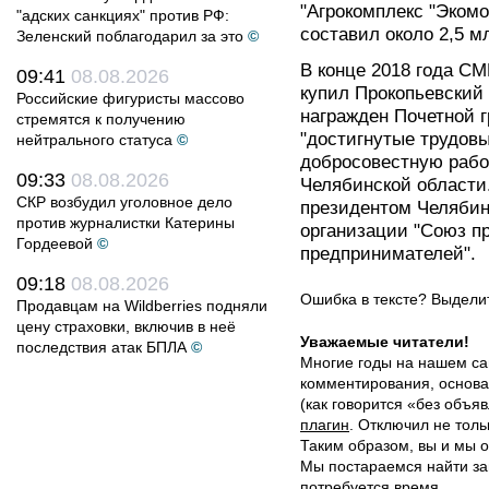
"Агрокомплекс "Эком
"адских санкциях" против РФ:
составил около 2,5 м
Зеленский поблагодарил за это
©
В конце 2018 года СМ
09:41
08.08.2026
купил Прокопьевский 
Российские фигуристы массово
награжден Почетной 
стремятся к получению
"достигнутые трудов
нейтрального статуса
©
добросовестную работ
09:33
08.08.2026
Челябинской области.
СКР возбудил уголовное дело
президентом Челябин
против журналистки Катерины
организации "Союз п
Гордеевой
©
предпринимателей".
09:18
08.08.2026
Ошибка в тексте? Выдел
Продавцам на Wildberries подняли
цену страховки, включив в неё
Уважаемые читатели!
последствия атак БПЛА
©
Многие годы на нашем са
комментирования, основа
(как говорится «без объ
плагин
. Отключил не толь
Таким образом, вы и мы о
Мы постараемся найти за
потребуется время.