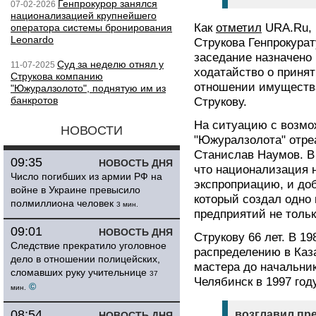
Генпрокурор занялся
07-02-2026
национализацией крупнейшего
Как
отметил
URA.Ru, 
оператора системы бронирования
Leonardo
Струкова Генпрокура
заседание назначено 
Суд за неделю отнял у
11-07-2025
ходатайство о приня
Струкова компанию
отношении имуществ
"Южуралзолото", поднятую им из
банкротов
Струкову.
На ситуацию с возмо
НОВОСТИ
"Южуралзолота" отре
Станислав Наумов. В 
09:35
НОВОСТЬ ДНЯ
что национализация 
Число погибших из армии РФ на
экспроприацию, и доб
войне в Украине превысило
который создал одно
полмиллиона человек
3 мин.
предприятий не тольк
09:01
НОВОСТЬ ДНЯ
Струкову 66 лет. В 19
Следствие прекратило уголовное
распределению в Каза
дело в отношении полицейских,
мастера до начальник
сломавших руку учительнице
37
Челябинск в 1997 год
©
мин.
08:54
возглавил пр
НОВОСТЬ ДНЯ