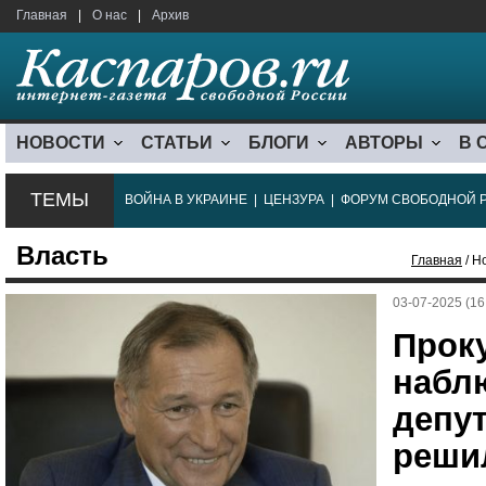
Главная
|
О нас
|
Архив
НОВОСТИ
СТАТЬИ
БЛОГИ
АВТОРЫ
В 
ТЕМЫ
ВОЙНА В УКРАИНЕ
|
ЦЕНЗУРА
|
ФОРУМ СВОБОДНОЙ 
Власть
Главная
/ Н
03-07-2025 (16
Проку
набл
депу
реши