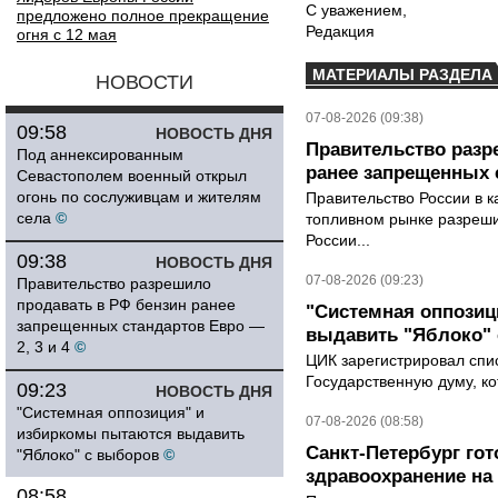
С уважением,
предложено полное прекращение
Редакция
огня с 12 мая
МАТЕРИАЛЫ РАЗДЕЛА
НОВОСТИ
07-08-2026 (09:38)
09:58
НОВОСТЬ ДНЯ
Правительство разр
Под аннексированным
ранее запрещенных с
Севастополем военный открыл
огонь по сослуживцам и жителям
Правительство России в к
села
©
топливном рынке разрешил
России...
09:38
НОВОСТЬ ДНЯ
07-08-2026 (09:23)
Правительство разрешило
продавать в РФ бензин ранее
"Системная оппози
запрещенных стандартов Евро —
выдавить "Яблоко"
2, 3 и 4
©
ЦИК зарегистрировал спис
Государственную думу, ко
09:23
НОВОСТЬ ДНЯ
"Системная оппозиция" и
07-08-2026 (08:58)
избиркомы пытаются выдавить
Санкт-Петербург го
"Яблоко" с выборов
©
здравоохранение на
08:58