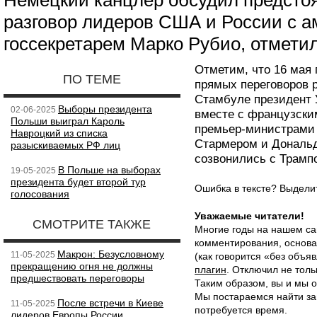
Немецкий канцлер обсудил предст
разговор лидеров США и России с 
госсекретарем Марко Рубио, отметил
Отметим, что 16 мая 
ПО ТЕМЕ
прямых переговоров р
Стамбуле президент 
Выборы президента
02-06-2025
вместе с французск
Польши выиграл Кароль
премьер-министрами
Навроцкий из списка
Стармером и Дональд
разыскиваемых РФ лиц
созвонились с Трамп
В Польше на выборах
19-05-2025
президента будет второй тур
Ошибка в тексте? Выдел
голосования
Уважаемые читатели!
СМОТРИТЕ ТАКЖЕ
Многие годы на нашем са
комментирования, основа
Макрон: Безусловному
11-05-2025
(как говорится «без объ
прекращению огня не должны
плагин
. Отключил не толь
предшествовать переговоры
Таким образом, вы и мы о
Мы постараемся найти за
После встречи в Киеве
11-05-2025
потребуется время.
лидеров Европы России