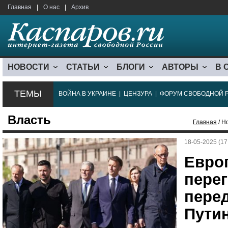
Главная
|
О нас
|
Архив
НОВОСТИ
СТАТЬИ
БЛОГИ
АВТОРЫ
В 
ТЕМЫ
ВОЙНА В УКРАИНЕ
|
ЦЕНЗУРА
|
ФОРУМ СВОБОДНОЙ 
Власть
Главная
/ Н
18-05-2025 (17
Евро
пере
перед
Пути