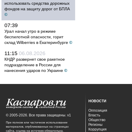
использовать средства дорожных
фондов на защиту дорог от БПЛА
©
07:39
Урал начал утро в режиме
беспилотной опасности, горит
склад Wilberries в Екатеринбурге
©
11:15
06.08.2026
КНДР развернет свое ракетное
подразделение в России для
нанесения ударов по Украине
©
НОВОСТИ
Оппозиция
© 2005-2026. Все права защищены. v1
Власть
Общество
При полном или частичном использовании
Регионы
материалов, опубликованных на страницах
Коррупция
сайта, ссылка на источник обязательна.