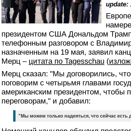
update: 
Европе
намере
президентом США Дональдом Трамп
телефонным разговором с Владими
назначенным на 19 мая, заявил кан
Мерц –
цитата по Tagesschau
(
излож
Мерц сказал: "Мы договорились, что
поговорим с четырьмя главами госуд
американским президентом, чтобы п
переговорам," и добавил:
"Мы можем только надеяться, что сейчас есть