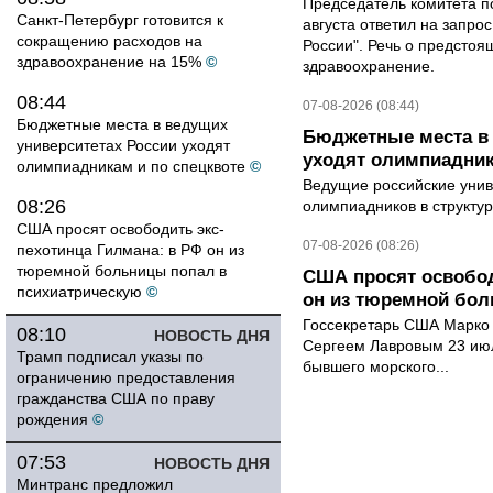
Председатель комитета п
Санкт-Петербург готовится к
августа ответил на запро
сокращению расходов на
России". Речь о предсто
здравоохранение на 15%
©
здравоохранение.
08:44
07-08-2026 (08:44)
Бюджетные места в ведущих
Бюджетные места в 
университетах России уходят
уходят олимпиадник
олимпиадникам и по спецквоте
©
Ведущие российские унив
08:26
олимпиадников в структу
США просят освободить экс-
07-08-2026 (08:26)
пехотинца Гилмана: в РФ он из
тюремной больницы попал в
США просят освобод
психиатрическую
©
он из тюремной бол
Госсекретарь США Марко 
08:10
НОВОСТЬ ДНЯ
Сергеем Лавровым 23 ию
Трамп подписал указы по
бывшего морского...
ограничению предоставления
гражданства США по праву
рождения
©
07:53
НОВОСТЬ ДНЯ
Минтранс предложил