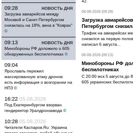
42.
09:28
НОВОСТЬ ДНЯ
06-08-2026 (09:28)
Загрузка авиарейсов между
Москвой и Санкт-Петербургом
Загрузка авиарейсо
снизилась на 18%, вина в "Коврах"
Петербургом снизила
©
Трафик на авиарейсах ме
снизился за первую полов
09:13
НОВОСТЬ ДНЯ
написал 6 августа...
Минобороны РФ доложило о 605
обнаруженных беспилотниках
©
06-08-2026 (09:13)
Минобороны РФ дол
09:04
беспилотниках
Ярославль пережил
С 20:00 мск 5 августа до
массированную атаку дронов:
605 украинских беспилот
есть информация о возгорании на
НПЗ
©
16:22
05.08.2026
Под Екатеринбургом взорван
гендиректор Уралдронзавода
©
10:28
05.08.2026
Читатели Каспаров.Ru: Украина