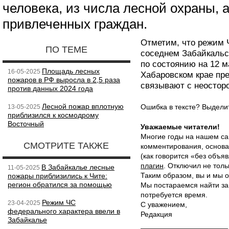
человека, из числа лесной охраны,
привлеченных граждан.
Отметим, что режим 
ПО ТЕМЕ
соседнем Забайкальс
по состоянию на 12 
Площадь лесных
16-05-2025
Хабаровском крае пре
пожаров в РФ выросла в 2,5 раза
связывают с неостор
против данных 2024 года
Лесной пожар вплотную
Ошибка в тексте? Выдел
13-05-2025
приблизился к космодрому
Восточный
Уважаемые читатели!
Многие годы на нашем са
СМОТРИТЕ ТАКЖЕ
комментирования, основа
(как говорится «без объ
плагин
. Отключил не толь
В Забайкалье лесные
11-05-2025
Таким образом, вы и мы о
пожары приблизились к Чите:
регион обратился за помощью
Мы постараемся найти за
потребуется время.
Режим ЧС
23-04-2025
С уважением,
федерального характера ввели в
Редакция
Забайкалье