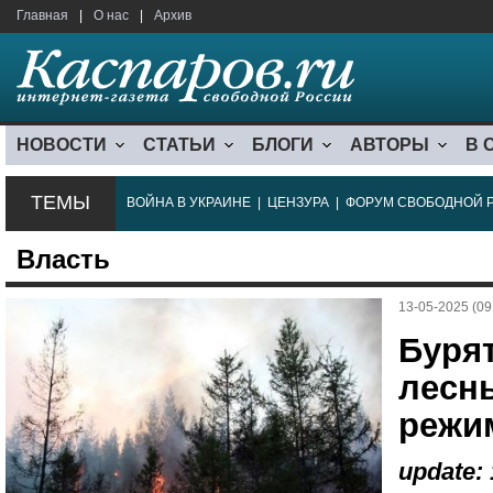
Главная
|
О нас
|
Архив
НОВОСТИ
СТАТЬИ
БЛОГИ
АВТОРЫ
В 
ТЕМЫ
ВОЙНА В УКРАИНЕ
|
ЦЕНЗУРА
|
ФОРУМ СВОБОДНОЙ 
Власть
13-05-2025 (09
Буря
лесн
режи
update: 