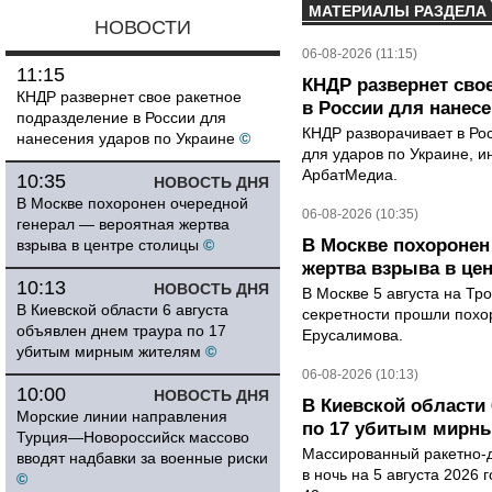
МАТЕРИАЛЫ РАЗДЕЛА
НОВОСТИ
06-08-2026 (11:15)
11:15
КНДР развернет сво
КНДР развернет свое ракетное
в России для нанесе
подразделение в России для
КНДР разворачивает в Ро
нанесения ударов по Украине
©
для ударов по Украине, 
АрбатМедиа.
10:35
НОВОСТЬ ДНЯ
В Москве похоронен очередной
06-08-2026 (10:35)
генерал — вероятная жертва
В Москве похоронен
взрыва в центре столицы
©
жертва взрыва в це
10:13
НОВОСТЬ ДНЯ
В Москве 5 августа на Тр
В Киевской области 6 августа
секретности прошли похо
объявлен днем траура по 17
Ерусалимова.
убитым мирным жителям
©
06-08-2026 (10:13)
10:00
НОВОСТЬ ДНЯ
В Киевской области 
Морские линии направления
по 17 убитым мирн
Турция—Новороссийск массово
Массированный ракетно-д
вводят надбавки за военные риски
в ночь на 5 августа 2026 
©