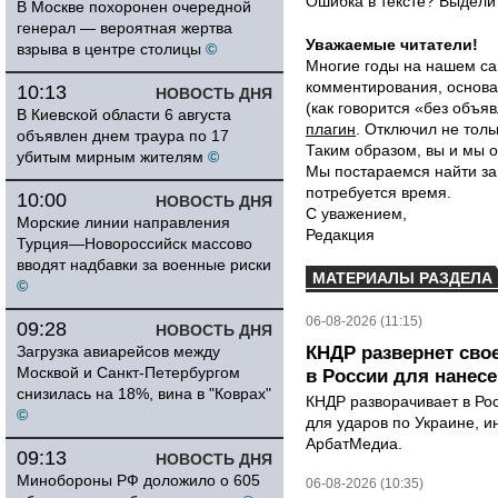
Ошибка в тексте? Выдел
В Москве похоронен очередной
генерал — вероятная жертва
Уважаемые читатели!
взрыва в центре столицы
©
Многие годы на нашем са
комментирования, основа
10:13
НОВОСТЬ ДНЯ
(как говорится «без объ
В Киевской области 6 августа
плагин
. Отключил не толь
объявлен днем траура по 17
Таким образом, вы и мы о
убитым мирным жителям
©
Мы постараемся найти за
потребуется время.
10:00
НОВОСТЬ ДНЯ
С уважением,
Морские линии направления
Редакция
Турция—Новороссийск массово
вводят надбавки за военные риски
МАТЕРИАЛЫ РАЗДЕЛА
©
06-08-2026 (11:15)
09:28
НОВОСТЬ ДНЯ
Загрузка авиарейсов между
КНДР развернет сво
Москвой и Санкт-Петербургом
в России для нанесе
снизилась на 18%, вина в "Коврах"
КНДР разворачивает в Ро
©
для ударов по Украине, 
АрбатМедиа.
09:13
НОВОСТЬ ДНЯ
Минобороны РФ доложило о 605
06-08-2026 (10:35)