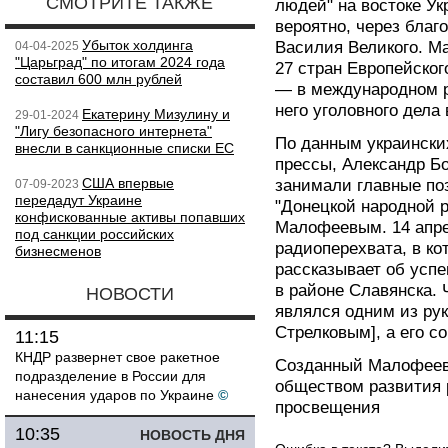
СМОТРИТЕ ТАКЖЕ
людей" на востоке У
вероятно, через бла
Убыток холдинга
Василия Великого. М
04-04-2025
"Царьград" по итогам 2024 года
27 стран Европейског
составил 600 млн рублей
— в международном р
него уголовного дела 
Екатерину Мизулину и
29-01-2024
"Лигу безопасного интернета"
По данным украински
внесли в санкционные списки ЕС
прессы, Александр Бо
США впервые
занимали главные по
07-09-2023
передадут Украине
"Донецкой народной р
конфискованные активы попавших
Малофеевым. 14 апре
под санкции российских
радиоперехвата, в ко
бизнесменов
рассказывает об усп
в районе Славянска. 
НОВОСТИ
являлся одним из ру
Стрелковым], а его 
11:15
КНДР развернет свое ракетное
Созданный Малофеев
подразделение в России для
обществом развития 
нанесения ударов по Украине
©
просвещения
10:35
НОВОСТЬ ДНЯ