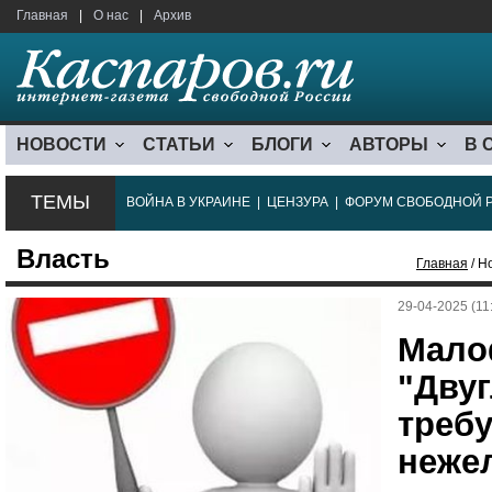
Главная
|
О нас
|
Архив
НОВОСТИ
СТАТЬИ
БЛОГИ
АВТОРЫ
В 
ТЕМЫ
ВОЙНА В УКРАИНЕ
|
ЦЕНЗУРА
|
ФОРУМ СВОБОДНОЙ 
Власть
Главная
/ Н
29-04-2025 (11
Мало
"Дву
требу
неже