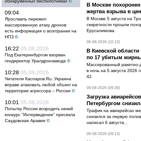
обнаруженных беспилотниках
©
В Москве похоронен
жертва взрыва в це
09:04
В Москве 5 августа на Тр
Ярославль пережил
секретности прошли похо
массированную атаку дронов:
Ерусалимова.
есть информация о возгорании на
НПЗ
©
06-08-2026 (10:13)
16:22
05.08.2026
В Киевской области 
Под Екатеринбургом взорван
по 17 убитым мирн
гендиректор Уралдронзавода
©
Массированный ракетно-д
в ночь на 5 августа 2026 
10:28
05.08.2026
42.
Читатели Каспаров.Ru: Украина
вправе атаковать любой объект на
06-08-2026 (09:28)
территории агрессора – России
©
Загрузка авиарейсо
10:01
05.08.2026
Петербургом снизила
Попытку России возродить некий
Трафик на авиарейсах ме
конкурс "Интервидение" пресекла
снизился за первую полов
Саудовская Аравия
©
написал 6 августа...
06-08-2026 (09:13)