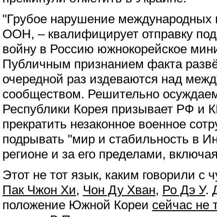
"Грубое нарушение международных 
ООН, – квалифицирует отправку по
войну в Россию южнокорейское мини
Публичным признанием факта развё
очередной раз издеваются над меж
сообществом. Решительно осуждаем
Республики Корея призывает РФ и 
прекратить незаконное военное сотр
подрывать "мир и стабильность в И
регионе и за его пределами, включая
Этот не тот язык, каким говорили с 
Пак Чжон Хи
,
Чон Ду Хван
,
Ро Дэ У
.
положение Южной Кореи
сейчас не 