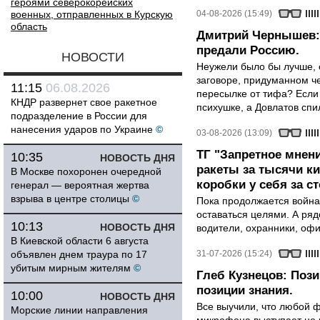
героями северокорейских
военных, отправленных в Курскую
04-08-2026 (15:49)
область
Дмитрий Чернышев: 
предали Россию.
НОВОСТИ
Неужели было бы лучше, 
заговоре, придуманном че
11:15
06.08.2026
пересылке от тифа? Если
КНДР развернет свое ракетное
психушке, а Довлатов спи
подразделение в России для
нанесения ударов по Украине
©
03-08-2026 (13:09)
ТГ "Запретное мнени
10:35
НОВОСТЬ ДНЯ
ракеты за тысячи ки
В Москве похоронен очередной
коробки у себя за с
генерал — вероятная жертва
взрыва в центре столицы
©
Пока продолжается война
оставаться целями. А ряд
10:13
НОВОСТЬ ДНЯ
водители, охранники, оф
В Киевской области 6 августа
объявлен днем траура по 17
31-07-2026 (15:24)
убитым мирным жителям
©
Глеб Кузнецов: Поз
позиции знания.
10:00
НОВОСТЬ ДНЯ
Все выучили, что любой ф
Морские линии направления