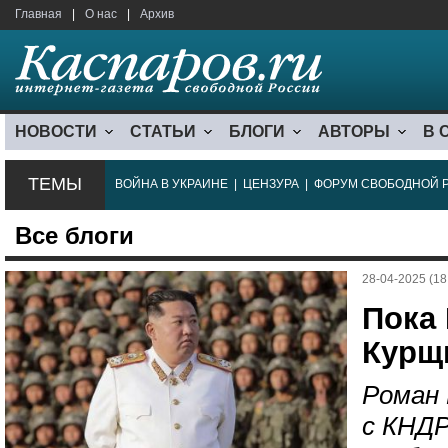
Главная
|
О нас
|
Архив
НОВОСТИ
СТАТЬИ
БЛОГИ
АВТОРЫ
В 
ТЕМЫ
ВОЙНА В УКРАИНЕ
|
ЦЕНЗУРА
|
ФОРУМ СВОБОДНОЙ 
Все блоги
28-04-2025 (18
Пока 
Курщ
Роман 
с КНДР