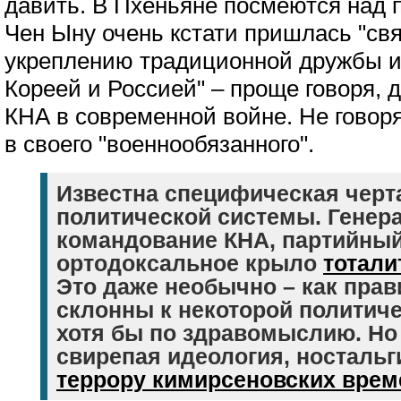
давить. В Пхеньяне посмеются над 
Чен Ыну очень кстати пришлась "св
укреплению традиционной дружбы и
Кореей и Россией" – проще говоря, 
КНА в современной войне. Не говор
в своего "военнообязанного".
Известна специфическая черт
политической системы. Генера
командование КНА, партийный
ортодоксальное крыло
тотали
Это даже необычно – как прав
склонны к некоторой политич
хотя бы по здравомыслию. Но
свирепая идеология, ностальг
террору кимирсеновских врем