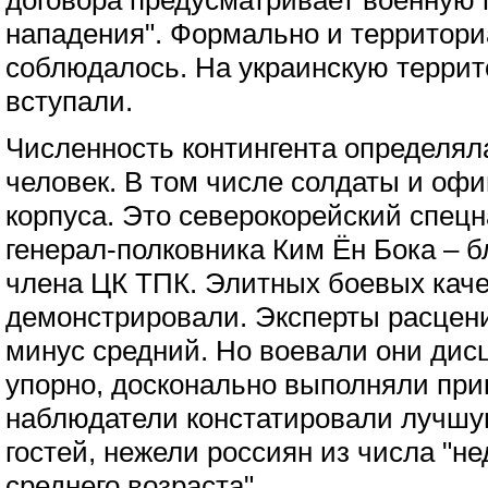
договора предусматривает военную 
нападения". Формально и территори
соблюдалось. На украинскую терри
вступали.
Численность контингента определял
человек. В том числе солдаты и оф
корпуса. Это северокорейский спец
генерал-полковника Ким Ён Бока – б
члена ЦК ТПК. Элитных боевых каче
демонстрировали. Эксперты расцени
минус средний. Но воевали они дис
упорно, досконально выполняли при
наблюдатели констатировали лучшую
гостей, нежели россиян из числа "н
среднего возраста".