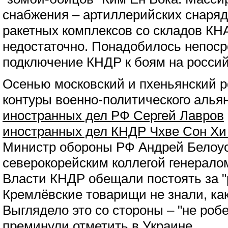
снабжения – артиллерийских снаряд
ракетных комплексов со складов КН
недостаточно. Понадобилось непос
подключение КНДР к боям на россий
Осенью московский и пхеньянский 
контуры военно-политического алья
иностранных дел РФ Сергей Лавров
иностранных дел КНДР Чхве Сон Хи 
Министр обороны РФ Андрей Белоу
северокорейским коллегой генерало
Власти КНДР обещали постоять за "
Кремлёвские товарищи не знали, как
Выглядело это со стороны – "не робе
преминули отметить в Украине.