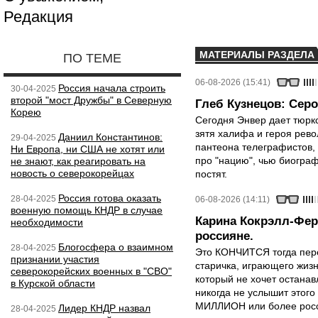
Редакция
МАТЕРИАЛЫ РАЗДЕЛА
ПО ТЕМЕ
06-08-2026 (15:41)
Россия начала строить
30-04-2025
второй "мост Дружбы" в Северную
Глеб Кузнецов: Серо
Корею
Сегодня Энвер дает тюрк
зятя халифа и героя рево
Даниил Константинов:
29-04-2025
пантеона телеграфистов,
Ни Европа, ни США не хотят или
про "нацию", чью биограф
не знают, как реагировать на
новость о северокорейцах
постят.
Россия готова оказать
28-04-2025
06-08-2026 (14:11)
военную помощь КНДР в случае
Карина Кокрэлл-Фер
необходимости
россияне.
Блогосфера о взаимном
28-04-2025
Это КОНЧИТСЯ тогда пере
признании участия
старичка, играющего жизн
северокорейских военных в "СВО"
который не хочет останавл
в Курской области
никогда не услышит этого
МИЛЛИОН или более росси
Лидер КНДР назвал
28-04-2025