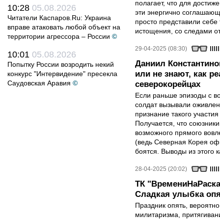
полагает, что для достиж
10:28
05.08.2026
эти энергично соглашаю
Читатели Каспаров.Ru: Украина
просто представили себе
вправе атаковать любой объект на
истощения, со следами от
территории агрессора – России
©
29-04-2025 (08:30)
10:01
05.08.2026
Даниил Константино
Попытку России возродить некий
или не знают, как р
конкурс "Интервидение" пресекла
Саудовская Аравия
©
северокорейцах
Если раньше эпизоды с в
солдат вызывали оживлен
признание такого участия
Получается, что союзники 
возможного прямого вовле
(ведь Северная Корея оф
боятся. Выводы из этого 
28-04-2025 (20:02)
ТК "ВремениНаРаска
Сладкая улыбка опя
Праздник опять, вероятн
милитаризма, притягиван