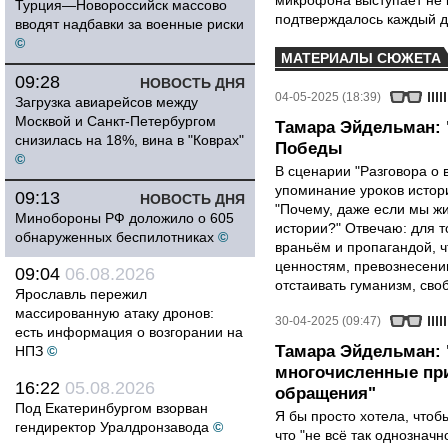
микрофона выступает не к
Турция—Новороссийск массово
подтверждалось каждый д
вводят надбавки за военные риски
©
МАТЕРИАЛЫ СЮЖЕТА
09:28
НОВОСТЬ ДНЯ
04-05-2025 (18:39)
Загрузка авиарейсов между
Москвой и Санкт-Петербургом
Тамара Эйдельман: 
снизилась на 18%, вина в "Коврах"
Победы
©
В сценарии "Разговора о 
упоминание уроков истори
09:13
НОВОСТЬ ДНЯ
"Почему, даже если мы ж
Минобороны РФ доложило о 605
истории?" Отвечаю: для т
обнаруженных беспилотниках
©
враньём и пропагандой, 
ценностям, превознесени
09:04
06.08.2026
отстаивать гуманизм, сво
Ярославль пережил
массированную атаку дронов:
30-04-2025 (09:47)
есть информация о возгорании на
Тамара Эйдельман:
НПЗ
©
многочисленные при
16:22
05.08.2026
обращения"
Под Екатеринбургом взорван
Я бы просто хотела, чтобы
гендиректор Уралдронзавода
©
что "не всё так однозначн