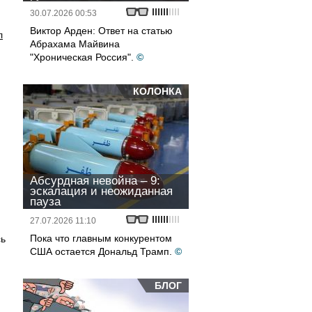
и
30.07.2026 00:53
Виктор Арден: Ответ на статью
л
Абрахама Майвина
"Хроническая Россия".
©
КОЛОНКА
Абсурдная невойна – 9:
эскалация и неожиданная
пауза
27.07.2026 11:10
Пока что главным конкурентом
сь
США остается Дональд Трамп.
©
БЛОГ