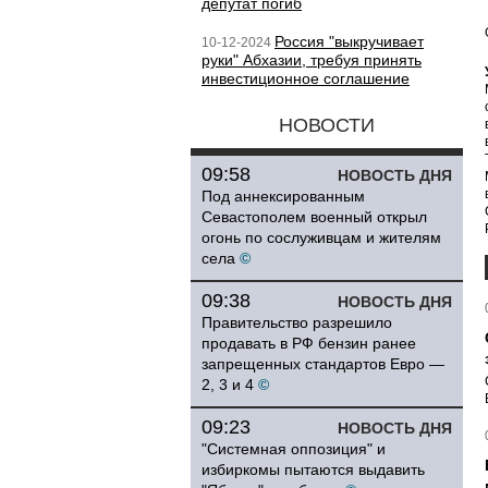
депутат погиб
Россия "выкручивает
10-12-2024
руки" Абхазии, требуя принять
инвестиционное соглашение
НОВОСТИ
09:58
НОВОСТЬ ДНЯ
Под аннексированным
Севастополем военный открыл
огонь по сослуживцам и жителям
села
©
09:38
НОВОСТЬ ДНЯ
Правительство разрешило
продавать в РФ бензин ранее
запрещенных стандартов Евро —
2, 3 и 4
©
09:23
НОВОСТЬ ДНЯ
"Системная оппозиция" и
избиркомы пытаются выдавить