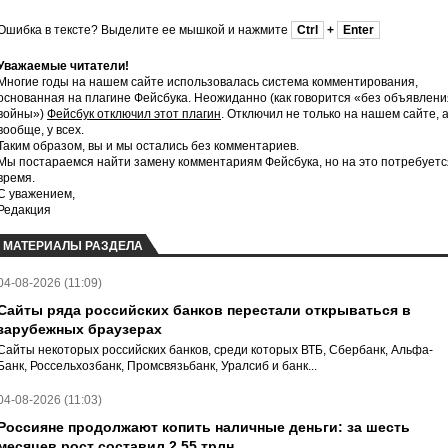
Ошибка в тексте? Выделите ее мышкой и нажмите
Ctrl
+
Enter
Уважаемые читатели!
Многие годы на нашем сайте использовалась система комментирования,
основанная на плагине Фейсбука. Неожиданно (как говорится «без объявлени
войны»)
Фейсбук отключил этот плагин
. Отключил не только на нашем сайте, 
вообще, у всех.
Таким образом, вы и мы остались без комментариев.
Мы постараемся найти замену комментариям Фейсбука, но на это потребуетс
время.
С уважением,
Редакция
МАТЕРИАЛЫ РАЗДЕЛА
04-08-2026 (11:09)
Сайты ряда российских банков перестали открываться в
зарубежных браузерах
Сайты некоторых российских банков, среди которых ВТБ, Сбербанк, Альфа-
Банк, Россельхозбанк, Промсвязьбанк, Уралсиб и банк...
04-08-2026 (11:03)
Россияне продолжают копить наличные деньги: за шесть
месяцев рост составил 2,55 трлн