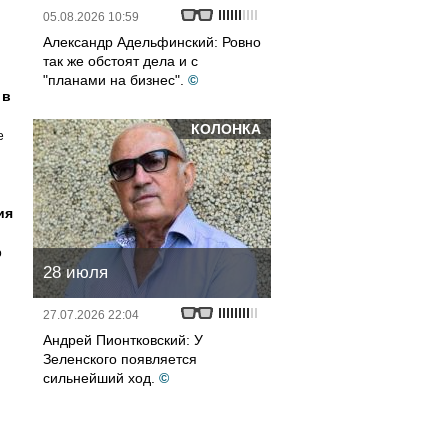
05.08.2026 10:59
Александр Адельфинский: Ровно
так же обстоят дела и с
"планами на бизнес".
©
 в
КОЛОНКА
е
ия
о
28 июля
27.07.2026 22:04
Андрей Пионтковский: У
Зеленского появляется
сильнейший ход.
©