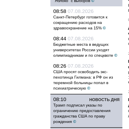
"Яблоко" с выборов
©
08:58
07.08.2026
Санкт-Петербург готовится к
сокращению расходов на
здравоохранение на 15%
©
08:44
07.08.2026
Бюджетные места в ведущих
университетах России уходят
олимпиадникам и по спецквоте
©
08:26
07.08.2026
США просят освободить экс-
пехотинца Гилмана: в РФ он из
тюремной больницы попал в
психиатрическую
©
08:10
НОВОСТЬ ДНЯ
Трамп подписал указы по
ограничению предоставления
гражданства США по праву
рождения
©