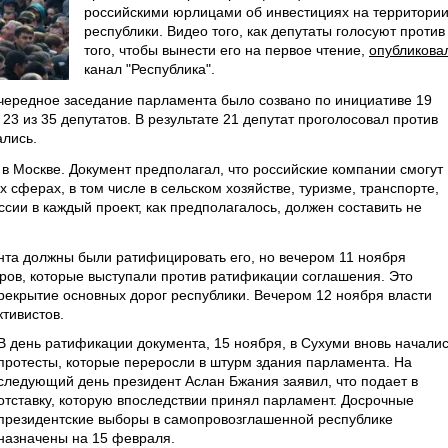
российскими юрлицами об инвестициях на территори
республики. Видео того, как депутаты голосуют против
того, чтобы вынести его на первое чтение,
опубликова
канал "Республика".
очередное заседание парламента было созвано по инициативе 19
23 из 35 депутатов. В результате 21 депутат проголосовал против
ались.
в Москве. Документ предполагал, что российские компании смогут
 сферах, в том числе в сельском хозяйстве, туризме, транспорте,
сии в каждый проект, как предполагалось, должен составить не
нта должны были ратифицировать его, но вечером 11 ноября
ров, которые выступали против ратификации соглашения. Это
рекрытие основных дорог республики. Вечером 12 ноября власти
тивистов.
В день ратификации документа, 15 ноября, в Сухуми вновь начали
протесты, которые переросли в штурм здания парламента. На
следующий день президент Аслан Бжания заявил, что подает в
отставку, которую впоследствии принял парламент. Досрочные
президентские выборы в самопровозглашенной республике
назначены на 15 февраля.