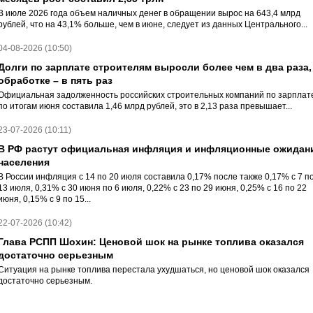
В июле 2026 года объем наличных денег в обращении вырос на 643,4 млрд
рублей, что на 43,1% больше, чем в июне, следует из данных Центрального...
04-08-2026 (10:50)
Долги по зарплате строителям выросли более чем в два раза,
обработке – в пять раз
Официальная задолженность российских строительных компаний по зарплат
по итогам июня составила 1,46 млрд рублей, это в 2,13 раза превышает...
23-07-2026 (10:11)
В РФ растут официальная инфляция и инфляционные ожидан
населения
В России инфляция с 14 по 20 июля составила 0,17% после также 0,17% с 7 п
13 июля, 0,31% с 30 июня по 6 июля, 0,22% с 23 по 29 июня, 0,25% с 16 по 22
июня, 0,15% c 9 по 15...
22-07-2026 (10:42)
Глава РСПП Шохин: Ценовой шок на рынке топлива оказался
достаточно серьезным
Ситуация на рынке топлива перестала ухудшаться, но ценовой шок оказался
достаточно серьезным.