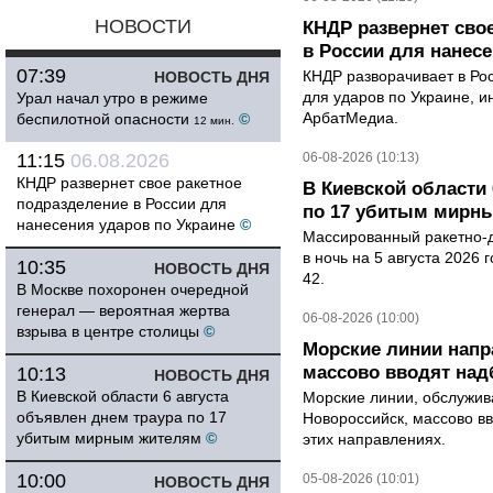
НОВОСТИ
КНДР развернет сво
в России для нанесе
07:39
КНДР разворачивает в Ро
НОВОСТЬ ДНЯ
для ударов по Украине, 
Урал начал утро в режиме
АрбатМедиа.
беспилотной опасности
©
12 мин.
11:15
06.08.2026
06-08-2026 (10:13)
КНДР развернет свое ракетное
В Киевской области 
подразделение в России для
по 17 убитым мирн
нанесения ударов по Украине
©
Массированный ракетно-д
в ночь на 5 августа 2026 
10:35
НОВОСТЬ ДНЯ
42.
В Москве похоронен очередной
генерал — вероятная жертва
06-08-2026 (10:00)
взрыва в центре столицы
©
Морские линии нап
массово вводят над
10:13
НОВОСТЬ ДНЯ
В Киевской области 6 августа
Морские линии, обслужи
объявлен днем траура по 17
Новороссийск, массово вв
убитым мирным жителям
©
этих направлениях.
10:00
05-08-2026 (10:01)
НОВОСТЬ ДНЯ