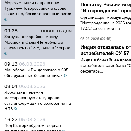
Морские линии направления
Попытку России воз
Турция—Новороссийск массово
"Интервидение" пре
вводят надбавки за военные риски
Организация международн
©
"Интервидение" в 2026 го
ТАСС со ссылкой на...
09:28
НОВОСТЬ ДНЯ
Загрузка авиарейсов между
05-08-2026 (09:48)
Москвой и Санкт-Петербургом
Индия отказалась о
снизилась на 18%, вина в "Коврах"
истребителей СУ-57
©
Индия в ближайшее время
09:13
06.08.2026
истребители семейства "С
Минобороны РФ доложило о 605
секретарь...
обнаруженных беспилотниках
©
09:04
06.08.2026
Ярославль пережил
массированную атаку дронов:
есть информация о возгорании на
НПЗ
©
16:22
05.08.2026
Под Екатеринбургом взорван