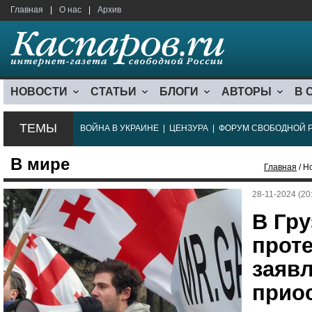
Главная
|
О нас
|
Архив
НОВОСТИ
СТАТЬИ
БЛОГИ
АВТОРЫ
В 
ТЕМЫ
ВОЙНА В УКРАИНЕ
|
ЦЕНЗУРА
|
ФОРУМ СВОБОДНОЙ 
В мире
Главная
/ Н
28-11-2024 (20
В Гру
прот
заявл
прио