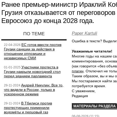
Ранее премьер-министр Ираклий Коб
Грузия отказывается от переговоров
Евросоюз до конца 2028 года.
Paper Kartuli
ПО ТЕМЕ
Ошибка в тексте? Выдел
ЕС готов ввести против
22-04-2026
Грузии санкции за действия в
Уважаемые читатели!
отношении оппозиции и
Многие годы на нашем са
независимых СМИ
комментирования, основа
(как говорится «без объ
Участники протеста в
01-01-2025
плагин
. Отключил не толь
Грузии накрыли новогодний стол
перед зданием парламента
Таким образом, вы и мы о
Мы постараемся найти за
Андрей Никулин: Все то,
29-11-2024
потребуется время.
что видели в России, только в
С уважением,
ускоренном режиме
Редакция
В Тбилиси против
29-11-2024
МАТЕРИАЛЫ РАЗДЕЛА
протестующих применили
водомёты и перцовый газ
06-08-2026 (11:15)