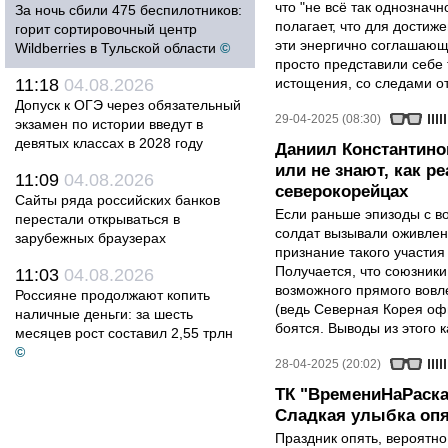
что "не всё так однозначн
За ночь сбили 475 беспилотников:
полагает, что для достиж
горит сортировочный центр
эти энергично соглашаю
Wildberries в Тульской области
©
просто представили себе
11:18
04.08.2026
истощения, со следами от
Допуск к ОГЭ через обязательный
29-04-2025 (08:30)
экзамен по истории введут в
девятых классах в 2028 году
Даниил Константино
или не знают, как р
11:09
04.08.2026
северокорейцах
Сайты ряда российских банков
Если раньше эпизоды с в
перестали открываться в
солдат вызывали оживлен
зарубежных браузерах
признание такого участия
Получается, что союзники 
11:03
04.08.2026
возможного прямого вовле
Россияне продолжают копить
(ведь Северная Корея оф
наличные деньги: за шесть
боятся. Выводы из этого 
месяцев рост составил 2,55 трлн
©
28-04-2025 (20:02)
ТК "ВремениНаРаска
Сладкая улыбка опя
Праздник опять, вероятн