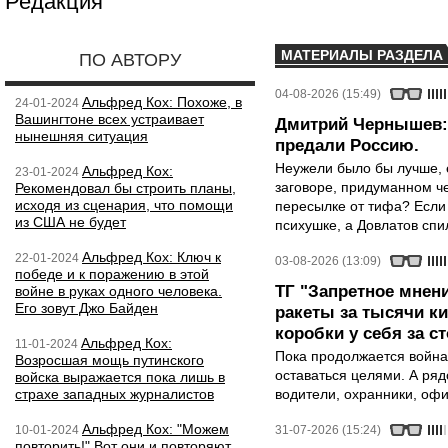
Редакция
МАТЕРИАЛЫ РАЗДЕЛА
ПО АВТОРУ
04-08-2026 (15:49)
Альфред Кох: Похоже, в
24-01-2024
Вашингтоне всех устраивает
Дмитрий Чернышев: 
нынешняя ситуация
предали Россию.
Неужели было бы лучше, 
Альфред Кох:
23-01-2024
заговоре, придуманном че
Рекомендовал бы строить планы,
исходя из сценария, что помощи
пересылке от тифа? Если
из США не будет
психушке, а Довлатов спи
Альфред Кох: Ключ к
22-01-2024
03-08-2026 (13:09)
победе и к поражению в этой
ТГ "Запретное мнени
войне в руках одного человека.
Его зовут Джо Байден
ракеты за тысячи ки
коробки у себя за с
Альфред Кох:
11-01-2024
Пока продолжается война
Возросшая мощь путинского
оставаться целями. А ряд
войска выражается пока лишь в
страхе западных журналистов
водители, охранники, оф
Альфред Кох: "Можем
10-01-2024
31-07-2026 (15:24)
повторить!" Вот они и повторяют.