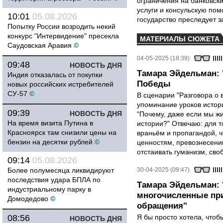
ограничения на банковск
услуги и консульскую по
10:01
05.08.2026
государство преследует з
Попытку России возродить некий
конкурс "Интервидение" пресекла
МАТЕРИАЛЫ СЮЖЕТА
Саудовская Аравия
©
04-05-2025 (18:39)
09:48
НОВОСТЬ ДНЯ
Тамара Эйдельман: 
Индия отказалась от покупки
Победы
новых российских истребителей
СУ-57
©
В сценарии "Разговора о 
упоминание уроков истори
09:39
НОВОСТЬ ДНЯ
"Почему, даже если мы ж
На время визита Путина в
истории?" Отвечаю: для т
Красноярск там снизили цены на
враньём и пропагандой, 
бензин на десятки рублей
©
ценностям, превознесени
отстаивать гуманизм, сво
09:14
05.08.2026
Более полумесяца ликвидируют
30-04-2025 (09:47)
последствия удара БПЛА по
Тамара Эйдельман:
индустриальному парку в
многочисленные при
Домодедово
©
обращения"
08:56
Я бы просто хотела, чтобы
НОВОСТЬ ДНЯ