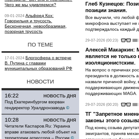
Глеб Кузнецов: Поз
Чего же мы удивляемся?
позиции знания.
Альфред Кох:
09-01-2024
Все выучили, что любой ф
Говорильня и трусость.
микрофона выступает не к
Бесконечная, невообразимая,
подтверждалось каждый д
позорная трусость
29-07-2026 (00:23)
ПО ТЕМЕ
Алексей Макаркин: 
является не только 
Блогосфера о встрече
17-01-2024
изоляционистским.
В. Путина с главами
муниципальных образований РФ
На вопрос о причинах рос
президента в должность 
НОВОСТИ
назвали причиной войну, 
поддерживающих движени
поддерживающих MAGA.
16:22
НОВОСТЬ ДНЯ
Под Екатеринбургом взорван
29-07-2026 (00:20)
гендиректор Уралдронзавода
©
ТГ "Запретное мнен
10:28
НОВОСТЬ ДНЯ
законы этого созыв
Читатели Каспаров.Ru: Украина
Под конец созыва депутат
вправе атаковать любой объект на
эмигрантов, приняв меха
территории агрессора – России
©