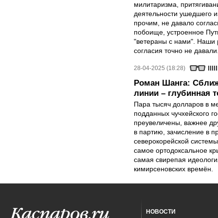
милитаризма, притягиван
деятельности ушедшего и
прочим, не давало соглас
побоище, устроенное Пут
"ветераны с нами". Наши 
согласия точно не давали
28-04-2025 (18:28)
Роман Шанга: Сближ
линии – глубинная 
Пара тысяч долларов в м
подданных чучхейского го
преувеличены, важнее др
в партию, зачисление в 
северокорейской системы
самое ортодоксальное кр
самая свирепая идеология
кимирсеновских времён.
НОВОСТИ