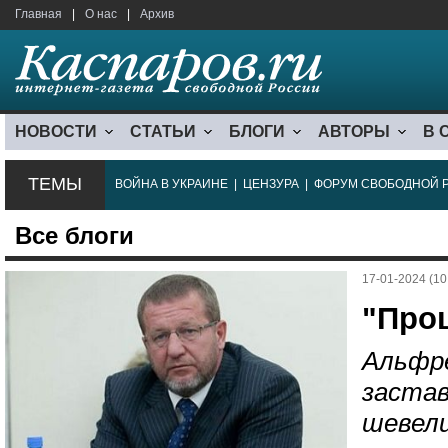
Главная
|
О нас
|
Архив
НОВОСТИ
СТАТЬИ
БЛОГИ
АВТОРЫ
В 
ТЕМЫ
ВОЙНА В УКРАИНЕ
|
ЦЕНЗУРА
|
ФОРУМ СВОБОДНОЙ 
Все блоги
17-01-2024 (10
"Про
Альфре
заста
шевели