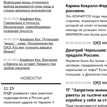
Возросшая мощь путинского
Карина Кокрэлл-Фер
войска выражается пока лишь в
страхе западных журналистов
россияне.
Это КОНЧИТСЯ тогда пере
Альфред Кох:
09-01-2024
старичка, играющего жизн
Говорильня и трусость.
который не хочет останавл
Бесконечная, невообразимая,
никогда не услышит этого
позорная трусость
МИЛЛИОН или более росси
Альфред Кох: Путинская
04-01-2024
"мощь" - пиар. Посредничество
04-08-2026 (15:49)
ОАЭ. Кто мог устроить взрыв в
Дмитрий Чернышев: 
Иране?
предали Россию.
Альфред Кох: Британия
02-01-2024
Неужели было бы лучше, 
и Европа не оставят Украину при
заговоре, придуманном че
любом раскладе
пересылке от тифа? Если
психушке, а Довлатов спи
НОВОСТИ
03-08-2026 (13:09)
11:15
ТГ "Запретное мнени
КНДР развернет свое ракетное
ракеты за тысячи ки
подразделение в России для
коробки у себя за с
нанесения ударов по Украине
©
Пока продолжается война