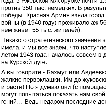
года, в Ржевской мясорубке почти 1,
против 350 тыс. немецких. В результ
победы” Красная Армия взяла город 
войны (в 1940 году) проживало аж 56
нем живет 55 тыс. жителей).
Никакого стратегического значения э
имела, и мы все знаем, что наступ
летом 1943 года началось совсем в д
на Курской дуге.
А вы говорите - Бахмут или Авдеев
жалкие первоклашки. Им до жуковски
и расти! Но я думаю они (с помощь
могут попытаться показать нам свой
гений… Ведь недаром последние дес