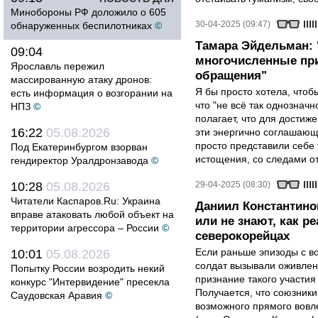
Минобороны РФ доложило о 605
30-04-2025 (09:47)
обнаруженных беспилотниках
©
Тамара Эйдельман:
09:04
многочисленные при
Ярославль пережил
обращения"
массированную атаку дронов:
Я бы просто хотела, чтобы
есть информация о возгорании на
что "не всё так однозначн
НПЗ
©
полагает, что для достиж
16:22
05.08.2026
эти энергично соглашаю
просто представили себе
Под Екатеринбургом взорван
истощения, со следами от
гендиректор Уралдронзавода
©
10:28
05.08.2026
29-04-2025 (08:30)
Читатели Каспаров.Ru: Украина
Даниил Константино
вправе атаковать любой объект на
или не знают, как р
территории агрессора – России
©
северокорейцах
Если раньше эпизоды с в
10:01
05.08.2026
солдат вызывали оживлен
Попытку России возродить некий
признание такого участия
конкурс "Интервидение" пресекла
Получается, что союзники 
Саудовская Аравия
©
возможного прямого вовле