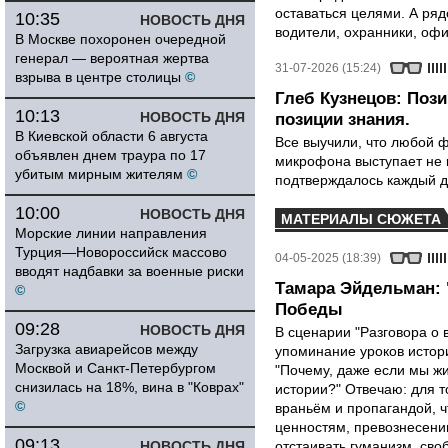
оставаться целями. А ряд
10:35
НОВОСТЬ ДНЯ
водители, охранники, оф
В Москве похоронен очередной
генерал — вероятная жертва
31-07-2026 (15:24)
взрыва в центре столицы
©
Глеб Кузнецов: Поз
10:13
НОВОСТЬ ДНЯ
позиции знания.
В Киевской области 6 августа
Все выучили, что любой ф
объявлен днем траура по 17
микрофона выступает не к
убитым мирным жителям
©
подтверждалось каждый д
10:00
НОВОСТЬ ДНЯ
МАТЕРИАЛЫ СЮЖЕТА
Морские линии направления
Турция—Новороссийск массово
04-05-2025 (18:39)
вводят надбавки за военные риски
Тамара Эйдельман: 
©
Победы
09:28
НОВОСТЬ ДНЯ
В сценарии "Разговора о 
Загрузка авиарейсов между
упоминание уроков истори
Москвой и Санкт-Петербургом
"Почему, даже если мы ж
снизилась на 18%, вина в "Коврах"
истории?" Отвечаю: для т
©
враньём и пропагандой, 
ценностям, превознесени
09:13
НОВОСТЬ ДНЯ
отстаивать гуманизм, сво