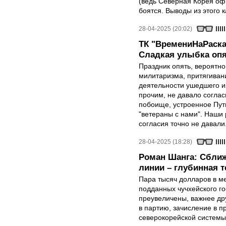
(ведь Северная Корея оф
боятся. Выводы из этого 
28-04-2025 (20:02)
ТК "ВремениНаРаска
Сладкая улыбка опя
Праздник опять, вероятн
милитаризма, притягиван
деятельности ушедшего и
прочим, не давало соглас
побоище, устроенное Пут
"ветераны с нами". Наши 
согласия точно не давали
28-04-2025 (18:28)
Роман Шанга: Сближ
линии – глубинная 
Пара тысяч долларов в м
подданных чучхейского го
преувеличены, важнее др
в партию, зачисление в 
северокорейской системы