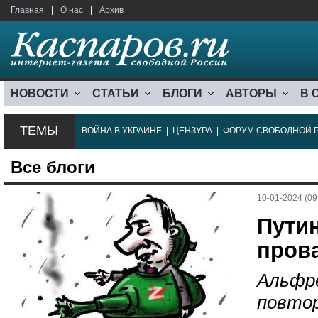
Главная
|
О нас
|
Архив
НОВОСТИ
СТАТЬИ
БЛОГИ
АВТОРЫ
В 
ТЕМЫ
ВОЙНА В УКРАИНЕ
|
ЦЕНЗУРА
|
ФОРУМ СВОБОДНОЙ 
Все блоги
10-01-2024 (09
Пути
пров
Альфре
повтор