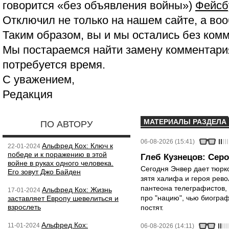
говорится «без объявления войны»)
Фейсб
Отключил не только на нашем сайте, а воо
Таким образом, вы и мы остались без ком
Мы постараемся найти замену комментария
потребуется время.
С уважением,
Редакция
МАТЕРИАЛЫ РАЗДЕЛА
ПО АВТОРУ
06-08-2026 (15:41)
Альфред Кох: Ключ к
22-01-2024
победе и к поражению в этой
Глеб Кузнецов: Серо
войне в руках одного человека.
Сегодня Энвер дает тюрк
Его зовут Джо Байден
зятя халифа и героя рево
пантеона телеграфистов,
Альфред Кох: Жизнь
17-01-2024
про "нацию", чью биограф
заставляет Европу шевелиться и
взрослеть
постят.
Альфред Кох:
11-01-2024
06-08-2026 (14:11)