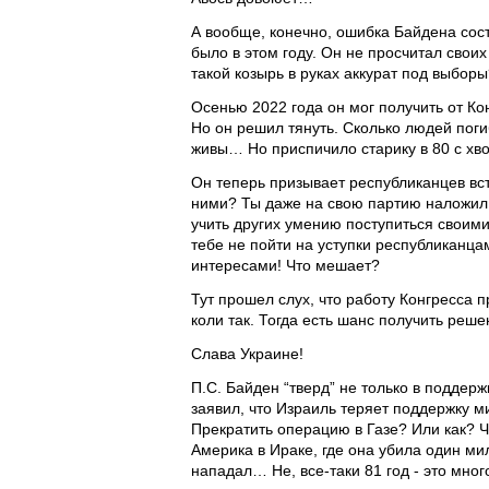
А вообще, конечно, ошибка Байдена сост
было в этом году. Он не просчитал свои
такой козырь в руках аккурат под выборы
Осенью 2022 года он мог получить от Ко
Но он решил тянуть. Сколько людей погиб
живы… Но приспичило старику в 80 с хво
Он теперь призывает республиканцев вст
ними? Ты даже на свою партию наложил 
учить других умению поступиться своими
тебе не пойти на уступки республиканца
интересами! Что мешает?
Тут прошел слух, что работу Конгресса 
коли так. Тогда есть шанс получить реше
Слава Украине!
П.С. Байден “тверд” не только в поддер
заявил, что Израиль теряет поддержку м
Прекратить операцию в Газе? Или как? Ч
Америка в Ираке, где она убила один ми
нападал… Не, все-таки 81 год - это мно