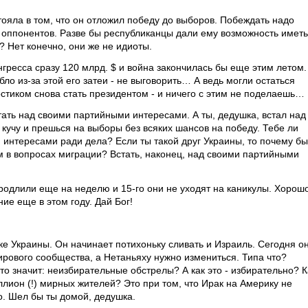
ояла в том, что он отложил победу до выборов. Побеждать надо
х оппонентов. Разве бы республиканцы дали ему возможность иметь
? Нет конечно, они же не идиоты.
нгресса сразу 120 млрд. $ и война закончилась бы еще этим летом.
ло из-за этой его затеи - не выговорить… А ведь могли остаться
стиком снова стать президентом - и ничего с этим не поделаешь…
ать над своими партийными интересами. А ты, дедушка, встал над
кучу и прешься на выборы без всяких шансов на победу. Тебе ли
 интересами ради дела? Если ты такой друг Украины, то почему бы
м в вопросах миграции? Встать, наконец, над своими партийными
продлили еще на неделю и 15-го они не уходят на каникулы. Хорошо
ние еще в этом году. Дай Бог!
жке Украины. Он начинает потихоньку сливать и Израиль. Сегодня о
ирового сообщества, а Нетаньяху нужно измениться. Типа что?
то значит: неизбирательные обстрелы? А как это - избирательно? К
ллион (!) мирных жителей? Это при том, что Ирак на Америку не
го. Шел бы ты домой, дедушка.