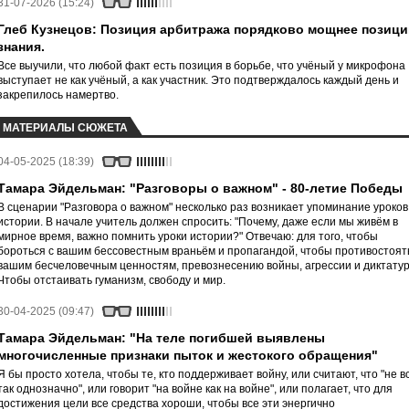
31-07-2026 (15:24)
Глеб Кузнецов: Позиция арбитража порядково мощнее позици
знания.
Все выучили, что любой факт есть позиция в борьбе, что учёный у микрофона
выступает не как учёный, а как участник. Это подтверждалось каждый день и
закрепилось намертво.
МАТЕРИАЛЫ СЮЖЕТА
04-05-2025 (18:39)
Тамара Эйдельман: "Разговоры о важном" - 80-летие Победы
В сценарии "Разговора о важном" несколько раз возникает упоминание уроков
истории. В начале учитель должен спросить: "Почему, даже если мы живём в
мирное время, важно помнить уроки истории?" Отвечаю: для того, чтобы
бороться с вашим бессовестным враньём и пропагандой, чтобы противостоят
вашим бесчеловечным ценностям, превознесению войны, агрессии и диктату
Чтобы отстаивать гуманизм, свободу и мир.
30-04-2025 (09:47)
Тамара Эйдельман: "На теле погибшей выявлены
многочисленные признаки пыток и жестокого обращения"
Я бы просто хотела, чтобы те, кто поддерживает войну, или считают, что "не в
так однозначно", или говорит "на войне как на войне", или полагает, что для
достижения цели все средства хороши, чтобы все эти энергично