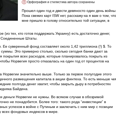
!
Орфография и стилистика автора сохранены
Прошел один год и двести девяносто один день войны
Пока свежих карт ISW нет, расскажу-ка я вам о том, чт
мне пришло в голову относительно той ситуации, в
е (из тех, кто готов поддержать Украину) есть достаточно денег,
, Соединенные Штаты.
я. Ее суверенный фонд составляет около 1,42 триллиона (!) $. То
й суммы. Это примерно столько, сколько сегодня банки дают за
я покрытия всех расходов, которые планировалось покрыть из
чтобы Норвегия просто отказалась на один год от процентов на
 Норвегии значительно выше. Только за первое полугодие этого
 удачного размещения капитала в акции финтеха. То есть меньше че
дние полгода денег хватит, чтобы закрыть дыру в потребностях
кидняка Байдена.
ти деньги Норвегии не нужны. Во всяком случае в обозримой
очно не понадобится. Более того: такого рода “инвестиции” в
зных успехов в войне с Путиным и заключить с ним мир с позиции
ту всех фондовых индексов в мире.