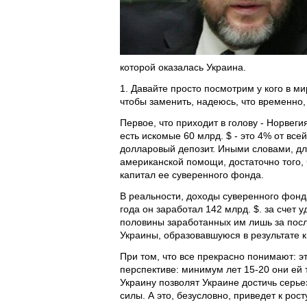
которой оказалась Украина.
1. Давайте просто посмотрим у кого в мир
чтобы заменить, надеюсь, что временно
Первое, что приходит в голову - Норвеги
есть искомые 60 млрд. $ - это 4% от все
долларовый депозит. Иными словами, дл
американской помощи, достаточно того, 
капитал ее суверенного фонда.
В реальности, доходы суверенного фонда
года он заработал 142 млрд. $. за счет
половины заработанных им лишь за после
Украины, образовавшуюся в результате 
При том, что все прекрасно понимают: э
перспективе: минимум лет 15-20 они ей т
Украину позволят Украине достичь серье
силы. А это, безусловно, приведет к рос