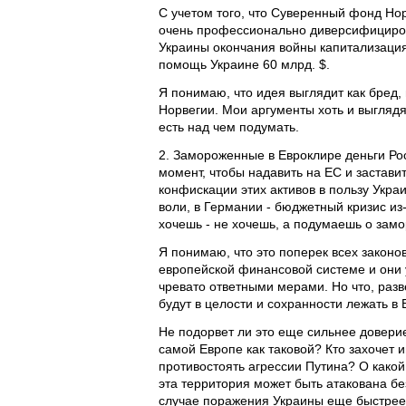
С учетом того, что Суверенный фонд Нор
очень профессионально диверсифицирова
Украины окончания войны капитализация
помощь Украине 60 млрд. $.
Я понимаю, что идея выглядит как бред, 
Норвегии. Мои аргументы хоть и выглядят
есть над чем подумать.
2. Замороженные в Евроклире деньги Рос
момент, чтобы надавить на ЕС и застав
конфискации этих активов в пользу Укра
воли, в Германии - бюджетный кризис из
хочешь - не хочешь, а подумаешь о зам
Я понимаю, что это поперек всех законо
европейской финансовой системе и они у
чревато ответными мерами. Но что, разв
будут в целости и сохранности лежать в
Не подорвет ли это еще сильнее доверие
самой Европе как таковой? Кто захочет и
противостоять агрессии Путина? О какой
эта территория может быть атакована б
случае поражения Украины еще быстрее,