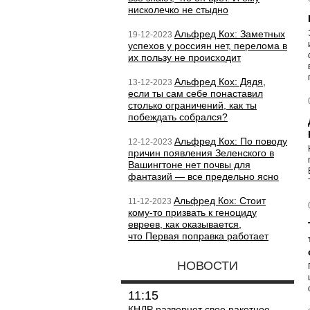
нисколечко не стыдно
Альфред Кох: Заметных
19-12-2023
успехов у россиян нет, перелома в
их пользу не происходит
Альфред Кох: Дядя,
13-12-2023
если ты сам себе понаставил
столько ограничений, как ты
побеждать собрался?
Альфред Кох: По поводу
12-12-2023
причин появления Зеленского в
Вашингтоне нет почвы для
фантазий — все предельно ясно
Альфред Кох: Стоит
11-12-2023
кому-то призвать к геноциду
евреев, как оказывается,
что Первая поправка работает
НОВОСТИ
11:15
КНДР развернет свое ракетное