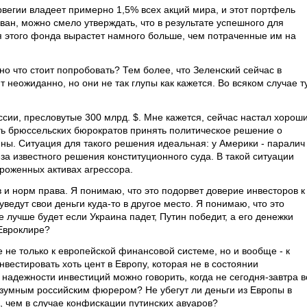
вегии владеет примерно 1,5% всех акций мира, и этот портфель
н, можно смело утверждать, что в результате успешного для
 этого фонда вырастет намного больше, чем потраченные им на
но что стоит попробовать? Тем более, что Зеленский сейчас в
 неожиданно, но они не так глупы как кажется. Во всяком случае т
сии, пресловутые 300 млрд. $. Мне кажется, сейчас настал хорош
ить брюссельских бюрократов принять политическое решение о
ины. Ситуация для такого решения идеальная: у Америки - паралич
-за известного решения конституционного суда. В такой ситуации
ороженных активах агрессора.
в и норм права. Я понимаю, что это подорвет доверие инвесторов к
ведут свои деньги куда-то в другое место. Я понимаю, что это
е лучше будет если Украина падет, Путин победит, а его денежки
 Евроклире?
 не только к европейской финансовой системе, но и вообще - к
нвестировать хоть цент в Европу, которая не в состоянии
 надежности инвестиций можно говорить, когда не сегодня-завтра в
езумным российским фюрером? Не убегут ли деньги из Европы в
 чем в случае конфискации путинских авуаров?