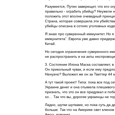
Разумеется, Путин заверещит, что его ог
правильно - ограбить убийцу? Неужели 
положить этот вполне очевидный принци
Страна, которая совершила эти убийства
убийцы описана в сотнях уголовных коде
Я знаю про суверенный иммунитет. Но я
иммунитета”. Европа уже давно придерж
Китай.
Но сегодня ограничения суверенного им
не распространить и на акты неспровоц
3. Состояние Илона Маска составляет, в 
Он прикольный чувак, и если ему предлож
Ненуачо? Выложил же он за Твиттер 44 мл
А тут такой проект! Типа: пока все под 
Украине денег и она отымела плешивого 
признать, что это он все придумал и по
хо… Так что вы, дорогие украинцы не то
Ладно, шутки шутками, но пока суть да д
больше. Так что на Америке свет клином
Авось довоюет…