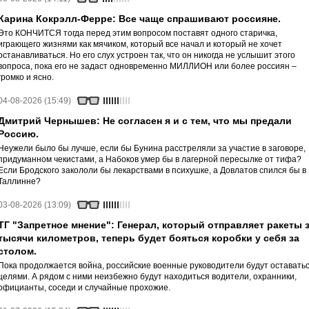
Карина Кокрэлл-Ферре: Все чаще спрашивают россияне.
Это КОНЧИТСЯ тогда перед этим вопросом поставят одного старичка,
играющего жизнями как мячиком, который все начал и который не хочет
останавливаться. Но его слух устроен так, что он никогда не услышит этого
вопроса, пока его не задаст одновременно МИЛЛИОН или более россиян –
громко и ясно.
04-08-2026 (15:49)
Дмитрий Чернышев: Не согласен я и с тем, что мы предали
Россию.
Неужели было бы лучше, если бы Бунина расстреляли за участие в заговоре,
придуманном чекистами, а Набоков умер бы в лагерной пересылке от тифа?
Если Бродского закололи бы лекарствами в психушке, а Довлатов спился бы в
Таллинне?
03-08-2026 (13:09)
ТГ "Запретное мнение": Генерал, который отправляет ракеты 
тысячи километров, теперь будет бояться коробки у себя за
столом.
Пока продолжается война, российские военные руководители будут оставать
целями. А рядом с ними неизбежно будут находиться водители, охранники,
официанты, соседи и случайные прохожие.