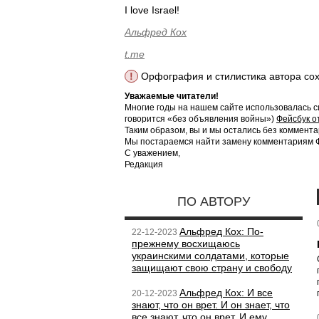
I love Israel!
Альфред Кох
t.me
!
Орфография и стилистика автора со
Уважаемые читатели!
Многие годы на нашем сайте использовалась с
говорится «без объявления войны»)
Фейсбук о
Таким образом, вы и мы остались без коммента
Мы постараемся найти замену комментариям Фе
С уважением,
Редакция
ПО АВТОРУ
Альфред Кох: По-
22-12-2023
прежнему восхищаюсь
украинскими солдатами, которые
защищают свою страну и свободу
Альфред Кох: И все
20-12-2023
знают, что он врет. И он знает, что
все знают, что он врет. И ему