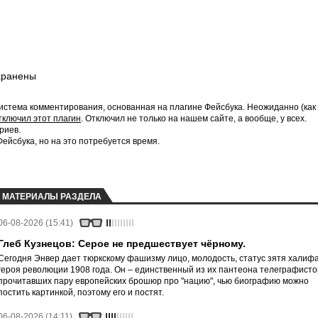
хранены
истема комментирования, основанная на плагине Фейсбука. Неожиданно (как
тключил этот плагин
. Отключил не только на нашем сайте, а вообще, у всех.
риев.
йсбука, но на это потребуется время.
МАТЕРИАЛЫ РАЗДЕЛА
06-08-2026 (15:41)
Глеб Кузнецов: Серое не предшествует чёрному.
Сегодня Энвер дает тюркскому фашизму лицо, молодость, статус зятя халифа
героя революции 1908 года. Он – единственный из их пантеона телеграфисто
прочитавших пару европейских брошюр про "нацию", чью биографию можно
постить картинкой, поэтому его и постят.
06-08-2026 (14:11)