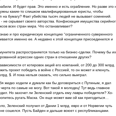
рабили. И будет прав. Это именно и есть ограбление. Но разве это 
нужны какие-то слишком квалифицированные юристы, чтобы
п на бумагу? Факт убийства тысяч людей не вызывает сомнений.
 - не скрывает своего авторства. Конфискация имущества серийног
ксов всех стран мира. Что останавливает?
 знаю и про юридическую концепцию “ограниченного суверенного
ивается именно ее. А недавно к этой концепции присоединился и
мунитета распространяется только на бизнес-сделки. Почему бы их
ированной агрессии одних стран в отношении других?
зависимости от котировок акций его компаний, от 200 до 300 млрд. 
ить проект победить в войне с Россией, то он может и клюнуть.
рд. $. И пока нельзя сказать, что сильно выиграл.
себя жидко ходили и думали как бы договориться с Путиным, я дал
черта по самые не могу. Вот такой я молодец! Тут ведь главное
бедил. Но захочет ли Зеленский отдать ему лавры победителя? Хо-
ропитесь ругать Маска. Он еще может вам ой как пригодиться…
ело, Зеленский получил от Дании 1 млрд. евро и от Норвегии чуть
 не сошелся. Пусть Байден и дальше воюет с республиканцами.