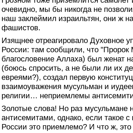
Грозном тоже приземлится самолет 
очевидно, мы бы никогда не позволи
наш заклеймил израильтян, они ж н
фашистов.
Изящнее отреагировало Духовное у
России: там сообщили, что "Пророк
благословение Аллаха) был женат н
(боюсь спросить, а не были ли их д
евреями?), создал первую конститу
взаимоуважения мусульман и иудеев
религии… неприемлемы антисемити
Золотые слова! Но раз мусульмане 
антисемитами, однако, если такое с 
России это приемлемо? И что ж, это 