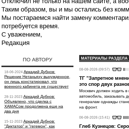
Отключил не только на нашем сайте, а воо
Таким образом, вы и мы остались без ком
Мы постараемся найти замену комментария
потребуется время.
С уважением,
Редакция
МАТЕРИАЛЫ РАЗДЕЛА
ПО АВТОРУ
08-08-2026 (09:57)
Аркадий Дубнов:
18-06-2024
Решение Нетаньяху вынужденное,
ТГ "Запретное мнени
он лишь констатировал, что
это спор двух разно
военного кабинета не существует
Москвич должен ходить в 
автомобиль, заказывать д
Аркадий Дубнов:
28-11-2023
Объявлено, что сделка с
генералам однажды стане
ХАМАСом продолжена еще на
на фронт.
два дня
06-08-2026 (15:41)
Аркадий Дубнов:
15-11-2023
Глеб Кузнецов: Серо
"Диктатор" и "гегемон", как