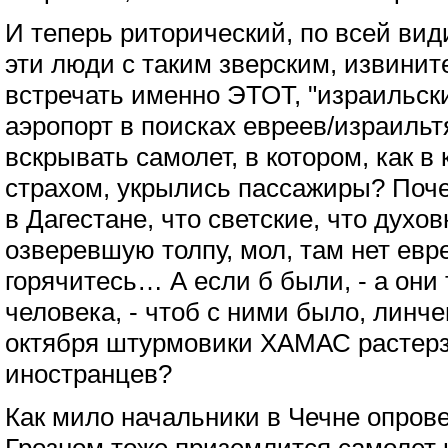
И теперь риторический, по всей види
эти люди с таким зверским, извинит
встречать именно ЭТОТ, "израильски
аэропорт в поисках евреев/израильтя
вскрывать самолет, в котором, как в
страхом, укрылись пассажиры? Поч
в Дагестане, что светские, что духо
озверевшую толпу, мол, там нет евр
горячитесь… А если б были, - а они
человека, - чтоб с ними было, линче
октября штурмовики ХАМАС растерз
иностранцев?
Как мило начальники в Чечне опрове