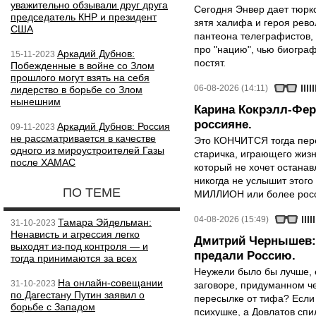
уважительно обзывали друг друга
Сегодня Энвер дает тюрк
председатель КНР и президент
зятя халифа и героя рево
США
пантеона телеграфистов,
про "нацию", чью биограф
Аркадий Дубнов:
15-11-2023
постят.
Побежденные в войне со Злом
прошлого могут взять на себя
06-08-2026 (14:11)
лидерство в борьбе со Злом
нынешним
Карина Кокрэлл-Фер
россияне.
Аркадий Дубнов: Россия
09-11-2023
не рассматривается в качестве
Это КОНЧИТСЯ тогда пере
одного из мироустроителей Газы
старичка, играющего жизн
после ХАМАС
который не хочет останавл
никогда не услышит этого
ПО ТЕМЕ
МИЛЛИОН или более росси
04-08-2026 (15:49)
Тамара Эйдельман:
31-10-2023
Ненависть и агрессия легко
Дмитрий Чернышев: 
выходят из-под контроля — и
предали Россию.
тогда принимаются за всех
Неужели было бы лучше, 
На онлайн-совещании
31-10-2023
заговоре, придуманном че
по Дагестану Путин заявил о
пересылке от тифа? Если
борьбе с Западом
психушке, а Довлатов спи