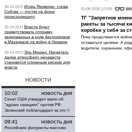
Игорь Яковенко: слова
30-10-2023
03-08-2026 (13:09)
Собчак — пустяк на фоне
происходящего
ТГ "Запретное мнени
ракеты за тысячи ки
Власти будут
30-10-2023
коробки у себя за с
приветствовать отправку
задержанных в ходе беспорядков
Пока продолжается война
в Махачкале на войну в Украине
оставаться целями. А ряд
водители, охранники, оф
Эль Мюрид: Нагнетать
30-10-2023
далее атмосферу ненависти
становится огромным риском для
власти
НОВОСТИ
10:02
НОВОСТЬ ДНЯ
Сенат США утвердил закон об
"адских санкциях" против РФ:
Зеленский поблагодарил за это
©
09:41
НОВОСТЬ ДНЯ
Российские фигуристы массово