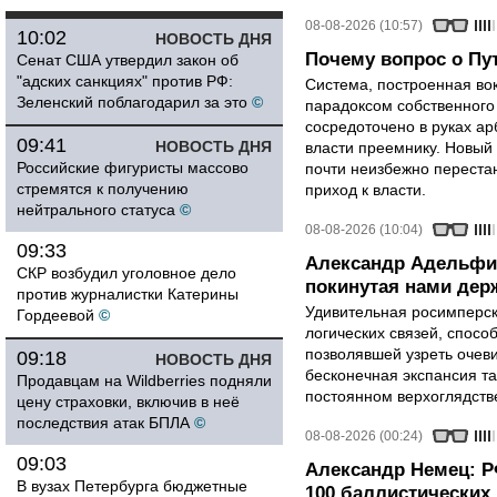
08-08-2026 (10:57)
10:02
НОВОСТЬ ДНЯ
Почему вопрос о Пут
Сенат США утвердил закон об
"адских санкциях" против РФ:
Система, построенная вок
Зеленский поблагодарил за это
©
парадоксом собственного
сосредоточено в руках ар
09:41
НОВОСТЬ ДНЯ
власти преемнику. Новый 
Российские фигуристы массово
почти неизбежно перестан
стремятся к получению
приход к власти.
нейтрального статуса
©
08-08-2026 (10:04)
09:33
Александр Адельфи
СКР возбудил уголовное дело
покинутая нами держ
против журналистки Катерины
Удивительная росимперск
Гордеевой
©
логических связей, спосо
позволявшей узреть очев
09:18
НОВОСТЬ ДНЯ
бесконечная экспансия т
Продавцам на Wildberries подняли
постоянном верхоглядств
цену страховки, включив в неё
последствия атак БПЛА
©
08-08-2026 (00:24)
09:03
Александр Немец: Р
В вузах Петербурга бюджетные
100 баллистических 