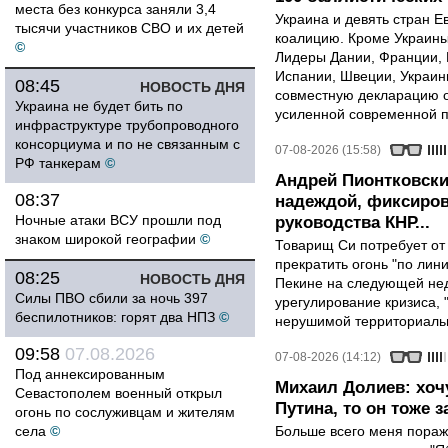
места без конкурса заняли 3,4
Украина и девять стран 
тысячи участников СВО и их детей
коалицию. Кроме Украины,
©
Лидеры Дании, Франции, 
Испании, Швеции, Украин
08:45
НОВОСТЬ ДНЯ
совместную декларацию о
Украина не будет бить по
усиленной современной п
инфраструктуре трубопроводного
консорциума и по не связанным с
07-08-2026 (15:58)
РФ танкерам
©
Андрей Пионтковски
08:37
надеждой, фиксиров
Ночные атаки ВСУ прошли под
руководства КНР...
знаком широкой географии
©
Товарищ Си потребует от
прекратить огонь "по лини
08:25
НОВОСТЬ ДНЯ
Пекине на следующей нед
Силы ПВО сбили за ночь 397
урегулирование кризиса, 
беспилотников: горят два НПЗ
©
нерушимой территориальн
09:58
07.08.2026
07-08-2026 (14:12)
Под аннексированным
Михаил Долиев: хочу
Севастополем военный открыл
Путина, то он тоже з
огонь по сослуживцам и жителям
села
©
Больше всего меня поража