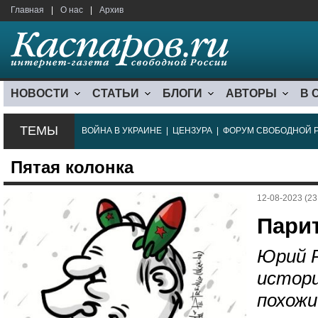
Главная
|
О нас
|
Архив
НОВОСТИ
СТАТЬИ
БЛОГИ
АВТОРЫ
В 
ТЕМЫ
ВОЙНА В УКРАИНЕ
|
ЦЕНЗУРА
|
ФОРУМ СВОБОДНОЙ 
Пятая колонка
12-08-2023 (23
Пари
Юрий Р
истор
похожи