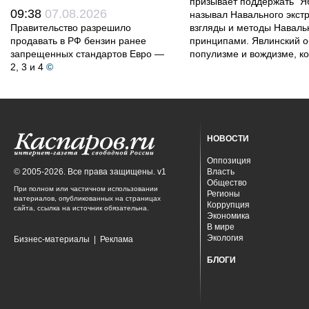
призывает поддержать "Яб
09:38
07.08.2026
называл Навального экст
Правительство разрешило
взгляды и методы Наваль
продавать в РФ бензин ранее
принципами. Явлинский о
запрещенных стандартов Евро —
популизме и вождизме, ко
2, 3 и 4
©
НОВОСТИ
Оппозиция
© 2005-2026. Все права защищены. v1
Власть
Общество
При полном или частичном использовании
Регионы
материалов, опубликованных на страницах
Коррупция
сайта, ссылка на источник обязательна.
Экономика
В мире
Экология
Бизнес-материалы
|
Реклама
БЛОГИ