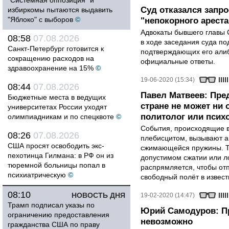
"Системная оппозиция" и
Суд отказался запр
избиркомы пытаются выдавить
"Яблоко" с выборов
©
"непокорного арест
Адвокаты бывшего главы 
08:58
07.08.2026
в ходе заседания суда по
Санкт-Петербург готовится к
подтверждающих его алиб
сокращению расходов на
официальные ответы.
здравоохранение на 15%
©
19-06-2020 (15:34)
08:44
07.08.2026
Павел Матвеев: Пре
Бюджетные места в ведущих
стране не может ни 
университетах России уходят
политолог или псих
олимпиадникам и по спецквоте
©
События, происходящие 
08:26
07.08.2026
плебисцитом, вызывают 
США просят освободить экс-
сжимающейся пружины. Т
пехотинца Гилмана: в РФ он из
допустимом сжатии или л
тюремной больницы попал в
распрямляется, чтобы отпр
психиатрическую
©
свободный полёт в извес
08:10
НОВОСТЬ ДНЯ
19-02-2020 (14:47)
Трамп подписал указы по
Юрий Самодуров: Пр
ограничению предоставления
невозможно
гражданства США по праву