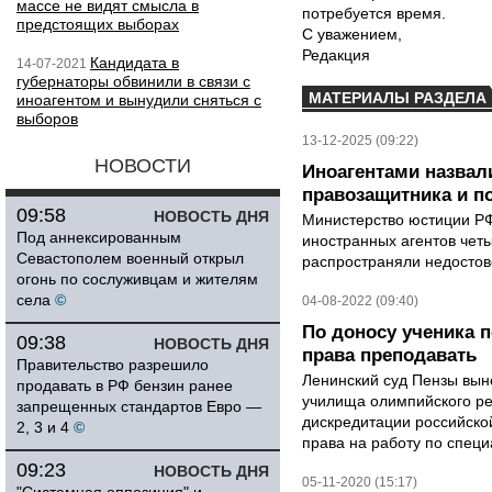
массе не видят смысла в
потребуется время.
предстоящих выборах
С уважением,
Редакция
Кандидата в
14-07-2021
губернаторы обвинили в связи с
МАТЕРИАЛЫ РАЗДЕЛА
иноагентом и вынудили сняться с
выборов
13-12-2025 (09:22)
НОВОСТИ
Иноагентами назвали
правозащитника и п
09:58
НОВОСТЬ ДНЯ
Министерство юстиции РФ
Под аннексированным
иностранных агентов четы
Севастополем военный открыл
распространяли недосто
огонь по сослуживцам и жителям
села
©
04-08-2022 (09:40)
По доносу ученика 
09:38
НОВОСТЬ ДНЯ
права преподавать
Правительство разрешило
Ленинский суд Пензы вын
продавать в РФ бензин ранее
училища олимпийского ре
запрещенных стандартов Евро —
дискредитации российско
2, 3 и 4
©
права на работу по специ
09:23
НОВОСТЬ ДНЯ
05-11-2020 (15:17)