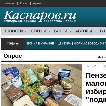
Главная
|
О нас
|
Архив
НОВОСТИ
СТАТЬИ
БЛОГИ
АВТОРЫ
В 
ТЕМЫ
ВОЙНА В УКРАИНЕ
|
ЦЕНЗУРА
|
ФОРУМ СВОБОДНОЙ 
Опрос
Главн
06-09-2021 (12
Пенз
мало
изби
"под