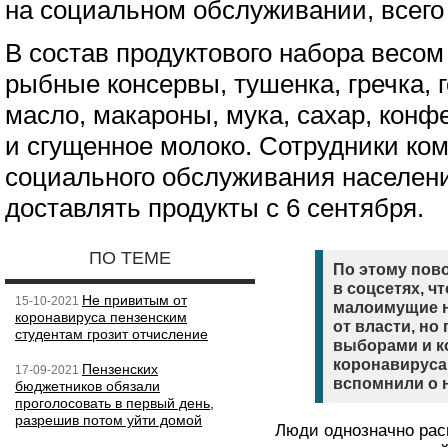
на социальном обслуживании, всего 
В состав продуктового набора весом 
рыбные консервы, тушенка, гречка, г
масло, макароны, мука, сахар, конф
и сгущенное молоко. Сотрудники ко
социального обслуживания населен
доставлять продукты с 6 сентября.
ПО ТЕМЕ
По этому пов
в соцсетях, ч
Не привитым от
15-10-2021
малоимущие н
коронавируса пензенским
от власти, но
студентам грозит отчисление
выборами и к
коронавируса
Пензенских
17-09-2021
вспомнили о 
бюджетников обязали
проголосовать в первый день,
разрешив потом уйти домой
Люди однозначно рас