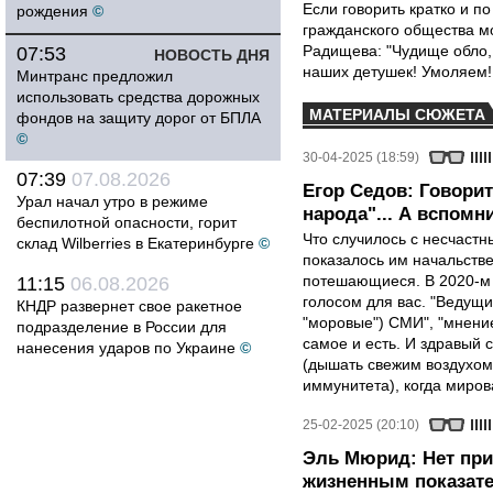
Если говорить кратко и по
рождения
©
гражданского общества 
Радищева: "Чудище обло, 
07:53
НОВОСТЬ ДНЯ
наших детушек! Умоляем!
Минтранс предложил
использовать средства дорожных
МАТЕРИАЛЫ СЮЖЕТА
фондов на защиту дорог от БПЛА
©
30-04-2025 (18:59)
07:39
07.08.2026
Егор Седов: Говори
Урал начал утро в режиме
народа"... А вспомни
беспилотной опасности, горит
Что случилось с несчаст
склад Wilberries в Екатеринбурге
©
показалось им начальств
потешающиеся. В 2020-м 
11:15
06.08.2026
голосом для вас. "Ведущ
КНДР развернет свое ракетное
"моровые") СМИ", "мнение
подразделение в России для
самое и есть. И здравый 
нанесения ударов по Украине
©
(дышать свежим воздухом
иммунитета), когда миров
25-02-2025 (20:10)
Эль Мюрид: Нет при
жизненным показат