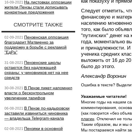
как показуху и прямо
На листовках оппозиции
16-09-2021
жители Пензы стали дописывать
Следует отметить, чт
конкретные предложения
финансовую и матери
населению мгновенно 
СМОТРИТЕ ТАКЖЕ
того, как было объяв
"путинских" денег на 
Пензенская оппозиция
02-09-2021
года, моментально в
благодарит Матвиенко за
поддержку в борьбе с рекламой
и принадлежности. И 
"ЕдРа"
ученика средних кла
выложить от 16 до 20 
Пензенские школы
31-08-2021
было до этого.
остаются без надлежащей
охраны: у чиновников нет на нее
Александр Воронин
средств
Ошибка в тексте? Выдел
В Пензе пикет напомнил
30-08-2021
власти о бесконтрольном
Уважаемые читатели!
увеличении тарифов
Многие годы на нашем са
комментирования, основа
В Пензе по-кадыровски
06-08-2021
заставили извиниться чиновника
(как говорится «без объ
— владельца Telegram-канала
плагин
. Отключил не толь
Таким образом, вы и мы о
Пензяки в основной
02-08-2021
Мы постараемся найти за