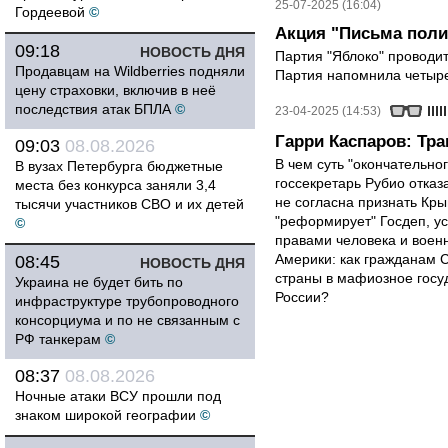
25-07-2025 (16:04)
Гордеевой
©
Акция "Письма пол
09:18
НОВОСТЬ ДНЯ
Партия "Яблоко" проводи
Продавцам на Wildberries подняли
Партия напомнила четырех
цену страховки, включив в неё
последствия атак БПЛА
©
23-04-2025 (14:53)
Гарри Каспаров: Тр
09:03
08.08.2026
В чем суть "окончательно
В вузах Петербурга бюджетные
госсекретарь Рубио отказ
места без конкурса заняли 3,4
не согласна признать Кр
тысячи участников СВО и их детей
"реформирует" Госдеп, у
©
правами человека и вое
Америки: как гражданам 
08:45
НОВОСТЬ ДНЯ
страны в мафиозное госу
Украина не будет бить по
России?
инфраструктуре трубопроводного
консорциума и по не связанным с
РФ танкерам
©
08:37
08.08.2026
Ночные атаки ВСУ прошли под
знаком широкой географии
©