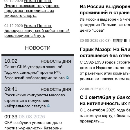
Роман Попков:
09-12-2020
Лукашенковское государство
Из России выдворен
продолжат выпиливать из
проживший в стране 
мирового спорта
Из России выдворен 57-л
гражданин Польши, жител
Роман Попков:
04-12-2020
центр "Сова".
Белорусы ищут свой собственный
революционный путь
30-08-2025 (20:03)
НОВОСТИ
Гарик Мазор: На Бл
оставшееся без отве
10:02
НОВОСТЬ ДНЯ
С 1992-1993 годов строит
Сенат США утвердил закон об
домов в Израиле стало 
"адских санкциях" против РФ:
от ракетных атак комнаты
Зеленский поблагодарил за это
©
реальным показателем на
09:41
НОВОСТЬ ДНЯ
22-08-2025 (09:37)
Российские фигуристы массово
С 1 сентября у банк
стремятся к получению
на нетипичность их
нейтрального статуса
©
С 1 сентября 2025 года б
платежную карту, обязан
09:33
08.08.2026
проверять,...
СКР возбудил уголовное дело
против журналистки Катерины