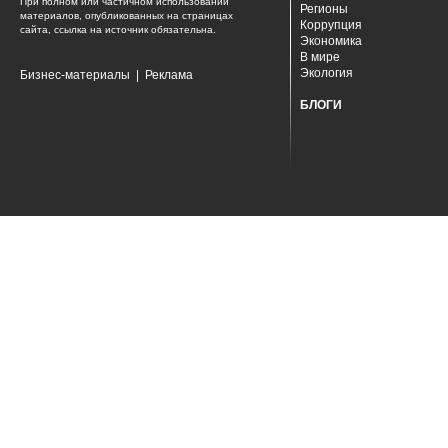
При полном или частичном использовании
Регионы
материалов, опубликованных на страницах
Коррупция
сайта, ссылка на источник обязательна.
Экономика
В мире
Экология
Бизнес-материалы
|
Реклама
БЛОГИ