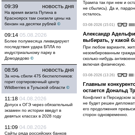
Трампа так при нем и ост
09:39
НОВОСТЬ ДНЯ
не сбылись). Да и, пардо
На время визита Путина в
осталось.
Красноярск там снизили цены на
бензин на десятки рублей
©
03-08-2026 (15:01)
Александр Адельфи
09:14
05.08.2026
выбирать, у какой б
Более полумесяца ликвидируют
последствия удара БПЛА по
При любом варианте, жит
индустриальному парку в
незомбированным граждан
Домодедово
©
сколько-нибудь антивоен
включая физическую.
08:56
НОВОСТЬ ДНЯ
03-08-2026 (13:26)
За ночь сбили 475 беспилотников:
горит сортировочный центр
Главным конкурент
Wildberries в Тульской области
©
остается Дональд Т
Конфликт в Персидском з
11:18
04.08.2026
не будет решен дипломати
Допуск к ОГЭ через обязательный
его продолжения превыси
экзамен по истории введут в
сторон одновременно.
девятых классах в 2028 году
11:09
04.08.2026
Сайты ряда российских банков