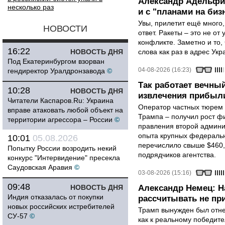
Александр Адельфин
несколько раз
и с "планами на биз
Увы, прилетит ещё много,
НОВОСТИ
ответ. Ракеты – это не от
конфликте. Заметно и то
16:22
НОВОСТЬ ДНЯ
слова как раз в адрес Укра
Под Екатеринбургом взорван
04-08-2026 (16:23)
гендиректор Уралдронзавода
©
Так работает вечный
10:28
НОВОСТЬ ДНЯ
извлечения прибыли
Читатели Каспаров.Ru: Украина
Оператор частных тюрем 
вправе атаковать любой объект на
Трампа – получил рост ф
территории агрессора – России
©
правления второй админи
опыта крупных федеральны
10:01
05.08.2026
перечислило свыше $460,
Попытку России возродить некий
подрядчиков агентства.
конкурс "Интервидение" пресекла
Саудовская Аравия
©
03-08-2026 (15:16)
09:48
НОВОСТЬ ДНЯ
Александр Немец: Н
Индия отказалась от покупки
рассчитывать не пр
новых российских истребителей
Трамп вынужден был отнес
СУ-57
©
как к реальному победите