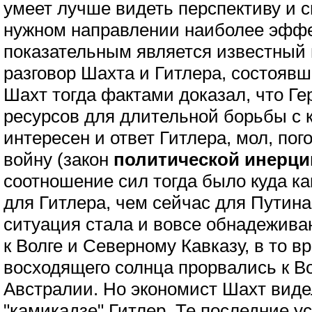
умеет лучше видеть перспективу и с
нужном направлении наиболее эффек
показательным является известный
разговор Шахта и Гитлера, состоявши
Шахт тогда фактами доказал, что Ге
ресурсов для длительной борьбы с к
интересен и ответ Гитлера, мол, пого
войну (закон
политической инерци
соотношение сил тогда было куда ка
для Гитлера, чем сейчас для Путина
ситуация стала и вовсе обнадежи
к Волге и Северному Кавказу, в то 
восходящего солнца прорвались к В
Австралии. Но экономист Шахт видел
"камикадзе" Гитлер. Те последние у