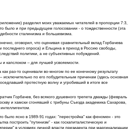
риложение) разделил моих уважаемых читателей в пропорции 7:3,
это было и при предыдущем голосовании - о тождественности (эта
ждебности сталинизма и большевизма.
конечно, оговорил, что оценивая сравнительный вклад Горбачева
последнего опроса) и Ельцина в приход в Россию свободы,
следствий политики, а не субъективных побуждений.
ы и капслоком – для лучшей усвояемости.
 как раз-то оценивали во-многом по ее конечному результату
 – исключительно по его побудительным причинам (здесь основная
о оседлавший протестную волну и угробивший в итоге все
атчик Горбачев, без всякого душевного трепета дважды (февраль
Москву и хамски сгонявший с трибуны Съезда академика Сахарова,
 интеллигентом.
о было ясно в 1989-91 годах: "перестройка" как феномен - это
тка построить "путинизм" - как госкапиталистическую и
перии" в условиях личной власти президента при маргинализации