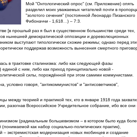
Мой "Онтологический опрос" (см. Приложение) опять
разделил моих уважаемых читателей почти в пропорц
"золотого сечения" (постоянной Леонардо Пизанского
Фибоначчи - 1,618…) – 7:3.
стве [в прошлый раз я был в существенном большинстве среди тех,
нгов нынешней демократической оппозиции и дореволюционных
вником выступают типологически схожие режимы; однако перед эт
еоретически поддержав возможность вынесения смертного пригово
лась в трактовке сталинизма: либо как следующей фазы
 единой с ним, либо как приход принципиально новой -
литической силы, порождённой при этом самими коммунистами.
а, условно говоря, "антикоммунистов" и "антисоветчиков",
цы между теорией и практикой тех, кто в январе 1918 года захвати
ии, разогнав Всероссийское Учредительное собрание, ибо все они 
нинизмом (радикальным большевизмом – в котором было куда боле
(понимаемой как набор социально-политических практик),
 – экстремистская модернизация новых якобинцев и создание