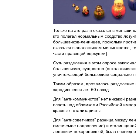
Только на это раз я оказался в меньшин
кто полагал нормальным сходство лозу
большевиков-ленинцев, поскольку проти
оказался в аналогичном меньшинстве, т
части правящей верхушки].
Суть разделения в этом опросе заключа
большевизма, сущностно (онтологически)
уничтожающей большевизм социально-по
Таким образом, проявилось разделение н
зародившееся лет 60 назад.
Для "антикоммунистов" нет никакой разни
власть над обломками Российской импер
красные тоталитаристы.
Для "антисоветчиков" разница между ле
вменяемое направление) и сталинщиной 
ленинизм похоронившей, была очевидной