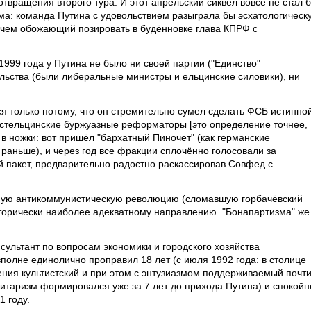
твращения второго тура. И этот апрельский сиквел вовсе не стал 
а: команда Путина с удовольствием разыграла бы эсхатологическ
 чем обожающий позировать в будённовке глава КПРФ с
1999 года у Путина не было ни своей партии ("Единство"
ельства (были либеральные министры и ельцинские силовики), ни
я только потому, что он стремительно сумел сделать ФСБ истинно
постельцинские буржуазные реформаторы [это определение точнее,
в ножки: вот пришёл "бархатный Пиночет" (как германские
 раньше), и через год все фракции сплочённо голосовали за
й пакет, предварительно радостно раскассировав Совфед с
ную антикоммунистическую революцию (сломавшую горбачёвский
сторически наиболее адекватному направлению. "Бонапартизма" же
нсультант по вопросам экономики и городского хозяйства
полне единолично проправил 18 лет (с июля 1992 года: в столице
ия культистский и при этом с энтузиазмом поддерживаемый почт
итаризм формировался уже за 7 лет до прихода Путина) и спокойн
 году.