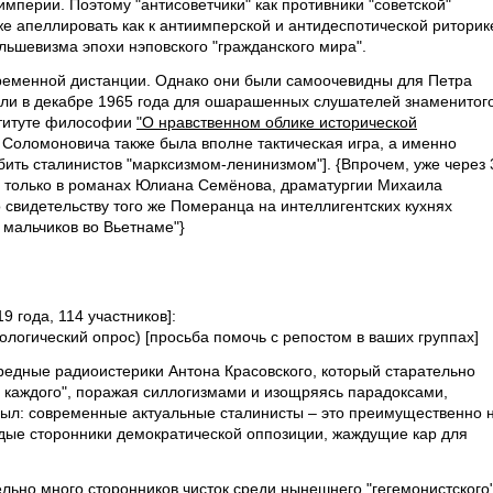
мперии. Поэтому "антисоветчики" как противники "советской"
же апеллировать как к антиимперской и антидеспотической риторик
ольшевизма эпохи нэповского "гражданского мира".
временной дистанции. Однако они были самоочевидны для Петра
 или в декабре 1965 года для ошарашенных слушателей знаменитог
ституте философии
"О нравственном облике исторической
 Соломоновича также была вполне тактическая игра, а именно
бить сталинистов "марксизмом-ленинизмом"]. {Впрочем, уже через 
ы только в романах Юлиана Семёнова, драматургии Михаила
 свидетельству того же Померанца на интеллигентских кухнях
– мальчиков во Вьетнаме"}
9 года, 114 участников]:
ологический опрос) [просьба помочь с репостом в ваших группах]
редные радиоистерики Антона Красовского, который старательно
и каждого", поражая силлогизмами и изощряясь парадоксами,
сыл: современные актуальные сталинисты – это преимущественно 
одые сторонники демократической оппозиции, жаждущие кар для
льно много сторонников чисток среди нынешнего "гегемонистского