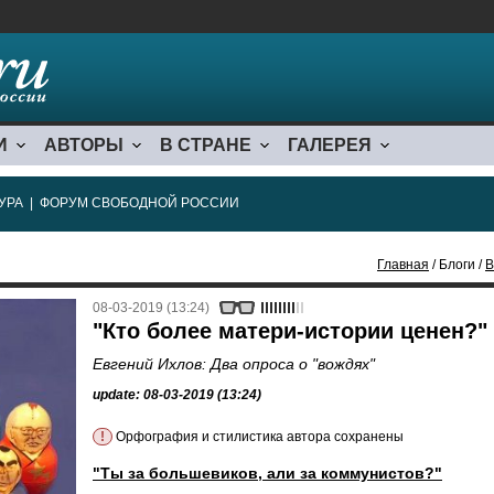
И
АВТОРЫ
В СТРАНЕ
ГАЛЕРЕЯ
УРА
|
ФОРУМ СВОБОДНОЙ РОССИИ
Главная
/ Блоги /
В
08-03-2019 (13:24)
"Кто более матери-истории ценен?"
Евгений Ихлов: Два опроса о "вождях"
update: 08-03-2019 (13:24)
!
Орфография и стилистика автора сохранены
"Ты за большевиков, али за коммунистов?"