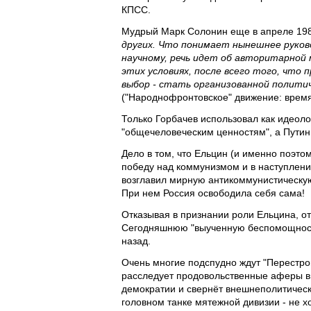
КПСС.
Мудрый Марк Солонин еще в апреле 198
других. Что понимает нынешнее руково
научному, речь идет об авторитарной м
этих условиях, после всего того, что п
выбор - стать организованной полити
("Народнофронтовское" движение: время 
Только Горбачев использовал как идеол
"общечеловеческим ценностям", а Путин
Дело в том, что Ельцин (и именно поэто
победу над коммунизмом и в наступлени
возглавил мирную антикоммунистическ
При нем Россия освободила себя сама!
Отказывая в признании роли Ельцина, о
Сегодняшнюю "выученную беспомощность
назад.
Очень многие подспудно ждут "Перестрой
расследует продовольственные аферы в
демократии и свернёт внешнеполитическ
головном танке мятежной дивизии - не х