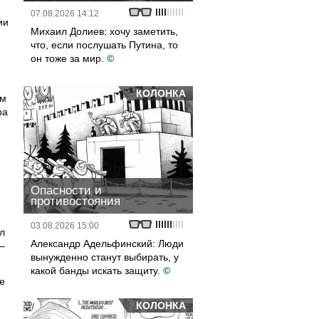
07.08.2026 14:12
ии
Михаил Долиев: хочу заметить,
что, если послушать Путина, то
он тоже за мир.
©
КОЛОНКА
им
ра
Опасности и
противостояния
03.08.2026 15:00
л
Александр Адельфинский: Люди
–
вынужденно станут выбирать, у
какой банды искать защиту.
©
е
КОЛОНКА