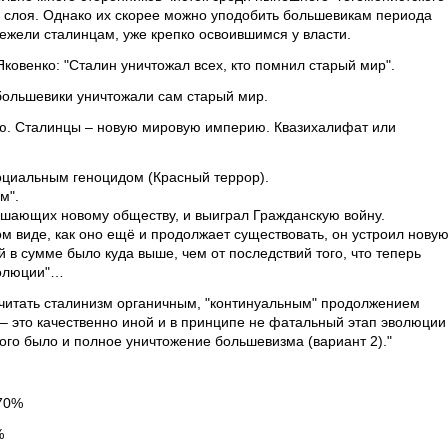
о слоя. Однако их скорее можно уподобить большевикам периода
ежели сталинцам, уже крепко освоившимся у власти.
Яковенко: "Сталин уничтожал всех, кто помнил старый мир".
о большевики уничтожали сам старый мир.
ю. Сталинцы – новую мировую империю. Квазихалифат или
циальным геноцидом (Красный террор).
ым".
ешающих новому обществу, и выиграл Гражданскую войну.
ом виде, как оно ещё и продолжает существовать, он устроил нову
й в сумме было куда выше, чем от последствий того, что теперь
волюции"…
считать сталинизм органичным, "континуальным" продолжением
 – это качественно иной и в принципе не фатальный этап эволюции
рого было и полное уничтожение большевизма (вариант 2)."
 70%
%