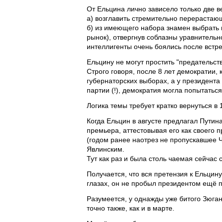
От Ельцина лично зависело только две 
а) возглавить стремительно перераста
б) из имеющего набора знамен выбрать
рынок), отвергнув соблазны уравнительно
интеллигенты очень боялись после встре
Ельцину не могут простить "предательст
Строго говоря, после 8 лет демократии, 
губернаторских выборах, а у президента
партии (!), демократия могла попытатьс
Логика темы требует кратко вернуться в 
Когда Ельцин в августе предлагал Путина
премьера, аттестовывая его как своего
(годом ранее наотрез не пропускавшее Ч
Явлинским.
Тут как раз и была столь чаемая сейчас 
Получается, что вся претензия к Ельцину
глазах, он не пробыл президентом ещё 
Разумеется, у однажды уже битого Зюган
точно также, как и в марте.