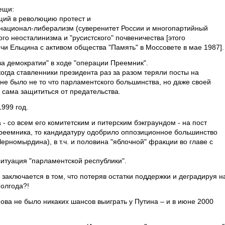
вещи:
ющий в революцию протест и
 национал-либерализм (суверенитет России и многопартийный
го неосталинизма и "русистского" почвеничества [этого
чи Ельцина с активом общества "Память" в Моссовете в мае 1987].
ва демократии" в ходе "операции Преемник".
когда ставленники президента раз за разом теряли посты на
 не было не то что парламентского большинства, но даже своей
я сама защититься от предательства.
1999 год.
 - со всем его комитетским и питерским бэкграундом - на пост
 преемника, то кандидатуру одобрило оппозиционное большинство
ерномырдина), в т.ч. и половина "яблочной" фракции во главе с
ситуация "парламентской республики".
 заключается в том, что потеряв остатки поддержки и деградируя н
полгода?!
ова не было никаких шансов выиграть у Путина – и в июне 2000