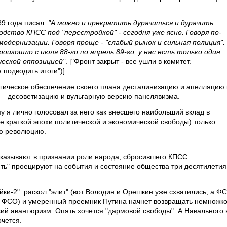
9 года писал:
"А можно и прекратить дурачиться и дурачить
дство КПСС под "перестройкой" - сегодня уже ясно. Говоря по-
одернизации. Говоря проще - "слабый рынок и сильная полиция".
роизошло с июля 88-го по апрель 89-го, у нас есть только один
ческой оппозицией"
. ["Фронт закрыт - все ушли в комитет.
подводить итоги")].
огическое обеспечение своего плана десталинизацию и апелляцию 
 – десоветизацию и вульгарную версию панслявизма.
му я лично голосовал за него как внесшего наибольший вклад в
е краткой эпохи политической и экономической свободы) только
ую революцию.
тказывают в признании роли народа, сбросившего КПСС.
" проецируют на события и состояние общества три десятилетия
ки-2": раскол "элит" (вот Володин и Орешкин уже схватились, а Ф
 ФСО) и умеренный преемник Путина начнет возвращать немножк
ий авантюризм. Опять хочется "дармовой свободы". А Навального 
очется.