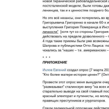
новой тиранической рабовладельческой и
постсталинской модели, были готовы да
ленинцев, так и к ценностям позднего б
Но это всё нюансы, они потерялись во 
Григорьевича Григоренко в начале 60-х
выступления Григория Померанца в Ин
личности"
[хотя тут со стороны Григория
действовать на пределе дозволенного – 
4 года такие приемы были уже возможн
Шатрова и публицистики Отто Лациса: по
чокались за "наших – т.е. американских 
* * *
ПРИЛОЖЕНИЕ
Ихлов Евгений
создал опрос [7 марта 201
"Кто более матери-истории ценен?" (Онт
Провести этот опрос меня вынудили оче
"размазывал" сталинскую вину "на всех 
старательно выводя на свой главный по
красный электорат и путинисты, но мол
правящих преступников и узурпаторов.
Среди радикальной оппозиции действите