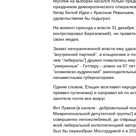
Мухлёж на выборах касался только предо
праздником демократического плюрализм
битву Белой Идеи с Красным Реваншем,
удовольствием бы подыграл.
На момент прихода к власти 31 декабря 
контролировал Березовский), ни правит
своих медиа.
Захват неограниченной власти ему удалс
"внутренней партией", а ельцинские и 
чем "либералы"] дружно повалились ему 
"умеренные" - Гитлеру – ровно на 67 лет
"козаковско-кудринский" законодательны
ненавистными губернаторами.
Одним словом, Ельцин возглавил народ
приквел путинизма) и направил её по и
захотели почти все вокруг.
Вот Лужков [в начале - добровольный ко
Межрегиональной депутатской группы!] в
совершенно непоколебимый, до отвращен
всей либеральной интеллигенцией автор
был бы переизбран Мосгордумой и в 2011