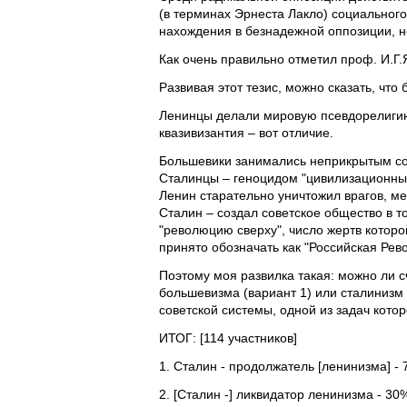
(в терминах Эрнеста Лакло) социальног
нахождения в безнадежной оппозиции, н
Как очень правильно отметил проф. И.Г.
Развивая этот тезис, можно сказать, чт
Ленинцы делали мировую псевдорелиги
квазивизантия – вот отличие.
Большевики занимались неприкрытым со
Сталинцы – геноцидом "цивилизационн
Ленин старательно уничтожил врагов, м
Сталин – создал советское общество в т
"революцию сверху", число жертв которо
принято обозначать как "Российская Ре
Поэтому моя развилка такая: можно ли 
большевизма (вариант 1) или сталинизм
советской системы, одной из задач кото
ИТОГ: [114 участников]
1. Сталин - продолжатель [ленинизма] -
2. [Сталин -] ликвидатор ленинизма - 30