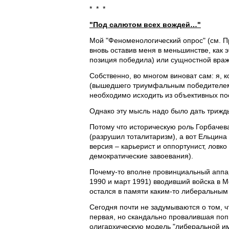
* * *
"Под салютом всех вождей…"
Мой "Феноменологический опрос" (см. П
вновь оставив меня в меньшинстве, как 
позиция победила) или сущностной вра
Собственно, во многом виноват сам: я, 
(вышедшего триумфальным победителем 
необходимо исходить из объективных по
Однако эту мысль надо было дать трижд
Потому что историческую роль Горбачева
(разрушил тоталитаризм), а вот Ельцина
версия – карьерист и оппортунист, ловк
демократические завоевания).
Почему-то вполне провинциальный аппар
1990 и март 1991) вводивший войска в 
остался в памяти каким-то либеральным
Сегодня почти не задумываются о том, чт
первая, но скандально провалившая попы
олигархическую модель "либеральной им