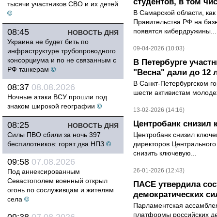
студентов, в том чи
тысячи участников СВО и их детей
В Самарской области, как
©
Правительства РФ на баз
08:45
появятся кибердружины...
НОВОСТЬ ДНЯ
Украина не будет бить по
09-04-2026 (10:03)
инфраструктуре трубопроводного
консорциума и по не связанным с
В Петербурге участ
РФ танкерам
©
"Весна" дали до 12 
В Санкт-Петербургском го
08:37
08.08.2026
шести активистам молодеж
Ночные атаки ВСУ прошли под
знаком широкой географии
©
13-02-2026 (14:16)
Центробанк снизил 
08:25
НОВОСТЬ ДНЯ
Силы ПВО сбили за ночь 397
Центробанк снизил ключе
беспилотников: горят два НПЗ
©
директоров Центрального
снизить ключевую...
09:58
07.08.2026
26-01-2026 (12:43)
Под аннексированным
Севастополем военный открыл
ПАСЕ утвердила со
огонь по сослуживцам и жителям
демократических си
села
©
Парламентская ассамблея
платформы российских де