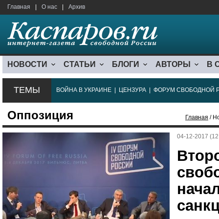
Главная
|
О нас
|
Архив
НОВОСТИ
СТАТЬИ
БЛОГИ
АВТОРЫ
В 
ТЕМЫ
ВОЙНА В УКРАИНЕ
|
ЦЕНЗУРА
|
ФОРУМ СВОБОДНОЙ 
Оппозиция
Главная
/ Н
04-12-2017 (12
Втор
своб
начал
санк