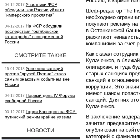
Россию, в карман на
Участники ФСР
04-12-2017
обсудили, как России уйти от
Шеф-редактор The Ins
"имперского проклятия"
необходимо ограничи
покупают рекламу на 
На ФСР обсудили
04-12-2017
в Останкинской башн
последствия "октябрьской
катастрофы" в современной
разжигают ненависть
России
компаниями за счет р
Как сказал сотрудник
СМОТРИТЕ ТАКЖЕ
Кулаченков, в ближа
олигархам, и туда бу
Усиление санкций
15-01-2018
старых санкциях пре
против "друзей Путина" стало
самым знаковым событием вне
санкций в отношении
России
коррупции. Это значи
имеют шансы попасть
Первый день IV Форума
04-12-2017
санкций. Для них это
свободной России
Кулаченков.
Гарри Каспаров на ФСР:
03-12-2017
В заключение модера
путинский режим крайне уязвим
зачитал предварител
опубликован на сайте
НОВОСТИ
категорий с фамилия