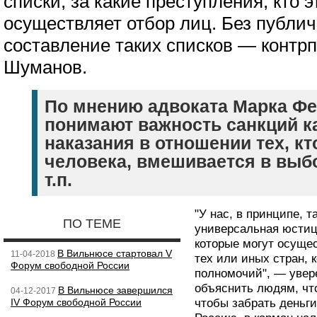
списки, за какие преступления, кто э
осуществляет отбор лиц. Без публи
составление таких списков — контрп
Шуманов.
По мнению адвоката Марка Фей
понимают важность санкций ка
наказания в отношении тех, к
человека, вмешивается в выб
т.п.
"У нас, в принципе, т
ПО ТЕМЕ
универсальная юсти
которые могут осуще
В Вильнюсе стартовал V
11-04-2018
тех или иных стран, 
Форум свободной России
полномочий", — увер
объяснить людям, что
В Вильнюсе завершился
04-12-2017
IV Форум свободной России
чтобы забрать деньги