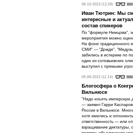
06-10-2023 (12:28)
Иван Тютрин: Мы с
интересные и актуа
состав спикеров
По "формуле Немцова", 
мероприятия можно оцени
На фоне традиционного и
СМИ" — "Дождя", "Медузы
забились в истерике по п
один из соловьевских ол
выступил с прямыми угро
05-09-2022 (11:14)
Блогосфера о Конгр
Вильнюсе
"Надо изъять имперскую д
— заявил Гарри Каспаров
России в Вильнюсе. Мног
хотя имелись и оппонент
ответственность — или от
взращивание диктатуры, 
режиму, объединение уси