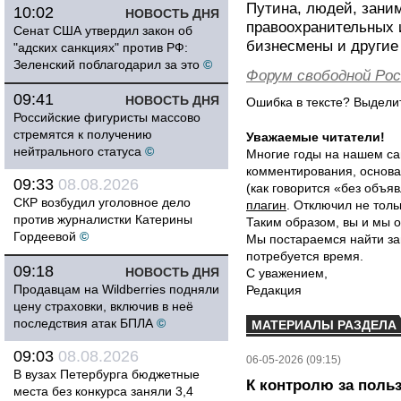
Путина, людей, зани
10:02
НОВОСТЬ ДНЯ
правоохранительных и
Сенат США утвердил закон об
бизнесмены и другие
"адских санкциях" против РФ:
Зеленский поблагодарил за это
©
Форум свободной Рос
09:41
НОВОСТЬ ДНЯ
Ошибка в тексте? Выдел
Российские фигуристы массово
стремятся к получению
Уважаемые читатели!
нейтрального статуса
©
Многие годы на нашем са
комментирования, основа
09:33
08.08.2026
(как говорится «без объ
СКР возбудил уголовное дело
плагин
. Отключил не толь
против журналистки Катерины
Таким образом, вы и мы о
Гордеевой
©
Мы постараемся найти за
потребуется время.
09:18
НОВОСТЬ ДНЯ
С уважением,
Продавцам на Wildberries подняли
Редакция
цену страховки, включив в неё
последствия атак БПЛА
©
МАТЕРИАЛЫ РАЗДЕЛА
09:03
08.08.2026
06-05-2026 (09:15)
В вузах Петербурга бюджетные
К контролю за поль
места без конкурса заняли 3,4