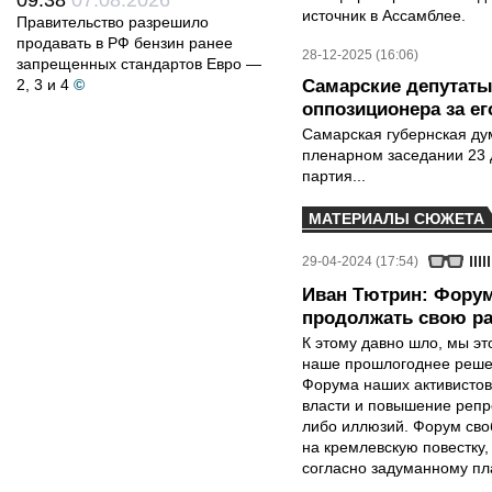
09:38
07.08.2026
источник в Ассамблее.
Правительство разрешило
продавать в РФ бензин ранее
28-12-2025 (16:06)
запрещенных стандартов Евро —
2, 3 и 4
©
Самарские депутаты
оппозиционера за е
Самарская губернская ду
пленарном заседании 23 
партия...
МАТЕРИАЛЫ СЮЖЕТА
29-04-2024 (17:54)
Иван Тютрин: Форум
продолжать свою р
К этому давно шло, мы эт
наше прошлогоднее решен
Форума наших активистов
власти и повышение репр
либо иллюзий. Форум сво
на кремлевскую повестку
согласно задуманному пл