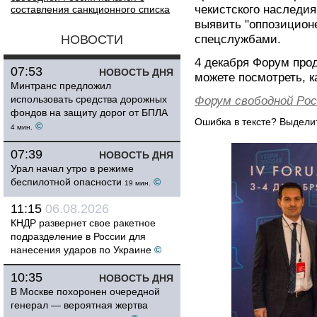
чекистского наследия
составления санкционного списка
выявить "оппозицион
НОВОСТИ
спецслужбами.
4 декабря Форум прод
07:53
НОВОСТЬ ДНЯ
можете посмотреть, к
Минтранс предложил
использовать средства дорожных
Форум свободной Рос
фондов на защиту дорог от БПЛА
Ошибка в тексте? Выдел
©
4 мин.
07:39
НОВОСТЬ ДНЯ
Урал начал утро в режиме
беспилотной опасности
©
19 мин.
11:15
06.08.2026
КНДР развернет свое ракетное
подразделение в России для
нанесения ударов по Украине
©
10:35
НОВОСТЬ ДНЯ
В Москве похоронен очередной
генерал — вероятная жертва