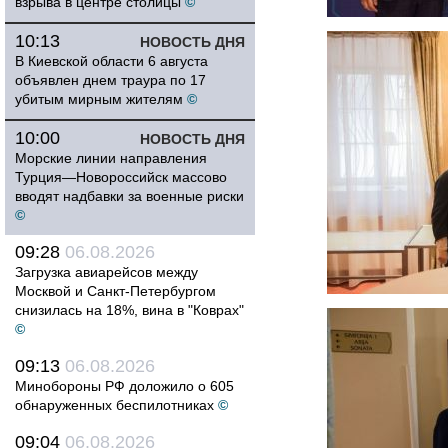
взрыва в центре столицы
©
10:13
НОВОСТЬ ДНЯ
В Киевской области 6 августа
объявлен днем траура по 17
убитым мирным жителям
©
10:00
НОВОСТЬ ДНЯ
Морские линии направления
Турция—Новороссийск массово
вводят надбавки за военные риски
©
09:28
06.08.2026
Загрузка авиарейсов между
Москвой и Санкт-Петербургом
снизилась на 18%, вина в "Коврах"
©
09:13
06.08.2026
Минобороны РФ доложило о 605
обнаруженных беспилотниках
©
09:04
06.08.2026