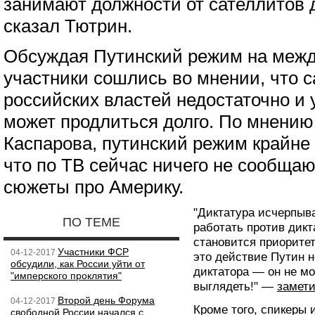
занимают должности от сателлитов 
сказал Тютрин.
Обсуждая Путинский режим на межд
участники сошлись во мнении, что с
российских властей недостаточно и 
может продлиться долго. По мнению
Каспарова, путинский режим крайне 
что по ТВ сейчас ничего не сообщаю
сюжеты про Америку.
"Диктатура исчерпыва
ПО ТЕМЕ
работать против дикт
становится приоритет
Участники ФСР
04-12-2017
это действие Путин н
обсудили, как России уйти от
диктатора — он не м
"имперского проклятия"
выглядеть!" —
замет
Второй день Форума
04-12-2017
Кроме того, спикеры 
свободной России начался с