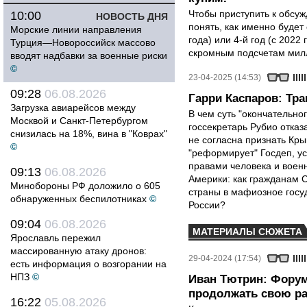
Чтобы приступить к обсу
10:00
НОВОСТЬ ДНЯ
понять, как именно будет
Морские линии направления
года) или 4-й год (с 2022
Турция—Новороссийск массово
скромным подсчетам мил
вводят надбавки за военные риски
©
23-04-2025 (14:53)
09:28
06.08.2026
Гарри Каспаров: Тр
Загрузка авиарейсов между
В чем суть "окончательно
Москвой и Санкт-Петербургом
госсекретарь Рубио отказ
снизилась на 18%, вина в "Коврах"
не согласна признать Кр
©
"реформирует" Госдеп, у
правами человека и вое
09:13
06.08.2026
Америки: как гражданам 
Минобороны РФ доложило о 605
страны в мафиозное госу
обнаруженных беспилотниках
©
России?
09:04
06.08.2026
МАТЕРИАЛЫ СЮЖЕТА
Ярославль пережил
массированную атаку дронов:
29-04-2024 (17:54)
есть информация о возгорании на
НПЗ
©
Иван Тютрин: Форум
продолжать свою р
16:22
05.08.2026