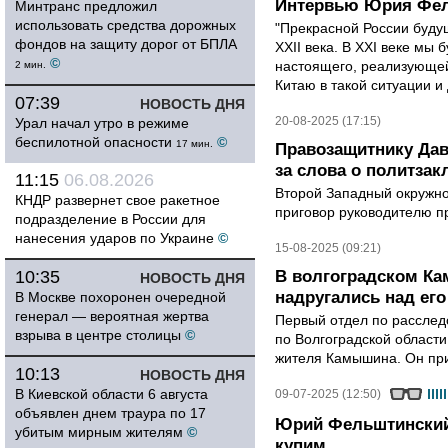
Интервью Юрия Фель
Минтранс предложил
использовать средства дорожных
"Прекрасной России будущ
фондов на защиту дорог от БПЛА
XXII века. В XXI веке мы
©
настоящего, реализующей,
2 мин.
Китаю в такой ситуации и
07:39
НОВОСТЬ ДНЯ
20-08-2025 (17:15)
Урал начал утро в режиме
беспилотной опасности
©
17 мин.
Правозащитнику Дав
за слова о политза
11:15
06.08.2026
Второй Западный окружно
КНДР развернет свое ракетное
приговор руководителю п
подразделение в России для
нанесения ударов по Украине
©
15-08-2025 (09:21)
10:35
В волгоградском К
НОВОСТЬ ДНЯ
надругались над его
В Москве похоронен очередной
генерал — вероятная жертва
Первый отдел по расслед
взрыва в центре столицы
©
по Волгоградской области
жителя Камышина. Он при
10:13
НОВОСТЬ ДНЯ
В Киевской области 6 августа
09-07-2025 (12:50)
объявлен днем траура по 17
Юрий Фельштинский
убитым мирным жителям
©
купим.