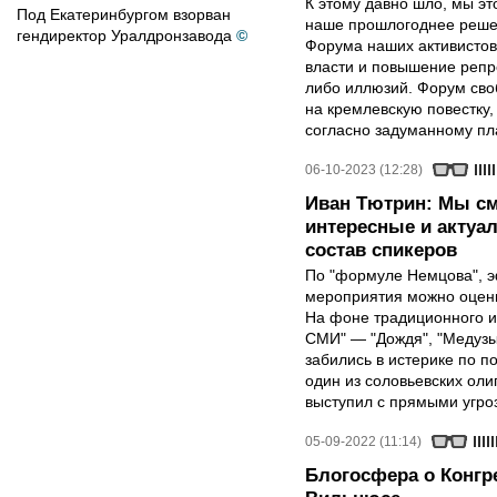
К этому давно шло, мы эт
Под Екатеринбургом взорван
наше прошлогоднее решен
гендиректор Уралдронзавода
©
Форума наших активистов
власти и повышение репр
либо иллюзий. Форум сво
на кремлевскую повестку
согласно задуманному пл
06-10-2023 (12:28)
Иван Тютрин: Мы с
интересные и актуа
состав спикеров
По "формуле Немцова", 
мероприятия можно оцени
На фоне традиционного и
СМИ" — "Дождя", "Медузы
забились в истерике по п
один из соловьевских ол
выступил с прямыми угро
05-09-2022 (11:14)
Блогосфера о Конгр