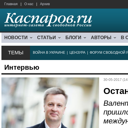
Главная
|
О нас
|
Архив
НОВОСТИ
СТАТЬИ
БЛОГИ
АВТОРЫ
В 
ТЕМЫ
ВОЙНА В УКРАИНЕ
|
ЦЕНЗУРА
|
ФОРУМ СВОБОДНОЙ 
Интервью
30-05-2017 (14
Оста
Валент
пришло
междун