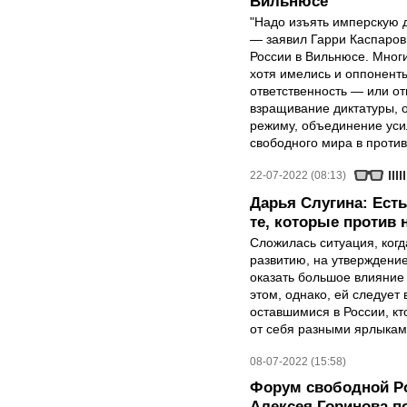
Вильнюсе
"Надо изъять имперскую д
— заявил Гарри Каспаров
России в Вильнюсе. Мног
хотя имелись и оппонент
ответственность — или от
взращивание диктатуры, 
режиму, объединение уси
свободного мира в проти
22-07-2022 (08:13)
Дарья Слугина: Есть 
те, которые против 
Сложилась ситуация, ког
развитию, на утверждение
оказать большое влияние
этом, однако, ей следует
оставшимися в России, кт
от себя разными ярлыкам
08-07-2022 (15:58)
Форум свободной Ро
Алексея Горинова п