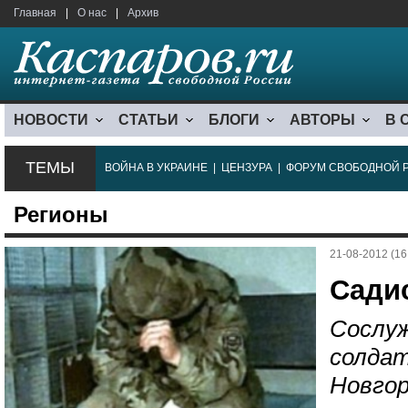
Главная
|
О нас
|
Архив
НОВОСТИ
СТАТЬИ
БЛОГИ
АВТОРЫ
В 
ТЕМЫ
ВОЙНА В УКРАИНЕ
|
ЦЕНЗУРА
|
ФОРУМ СВОБОДНОЙ 
Регионы
21-08-2012 (16
Сади
Сослуж
солдат
Новго