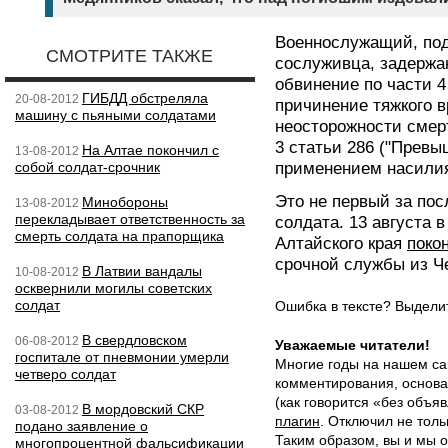
Военнослужащий, по
СМОТРИТЕ ТАКЖЕ
сослуживца, задержа
обвинение по части 4
ГИБДД обстреляла
20-08-2012
причинение тяжкого 
машину с пьяными солдатами
неосторожности смерт
3 статьи 286 ("Прев
На Алтае покончил с
13-08-2012
собой солдат-срочник
применением насилия
Это не первый за по
Минобороны
13-08-2012
перекладывает ответственность за
солдата. 13 августа 
смерть солдата на прапорщика
Алтайского края
поко
срочной службы из Ч
В Латвии вандалы
10-08-2012
осквернили могилы советских
солдат
Ошибка в тексте? Выдел
В свердловском
06-08-2012
Уважаемые читатели!
госпитале от пневмонии умерли
Многие годы на нашем са
четверо солдат
комментирования, основа
(как говорится «без объ
В мордовский СКР
03-08-2012
плагин
. Отключил не толь
подано заявление о
Таким образом, вы и мы о
многопроцентной фальсификации