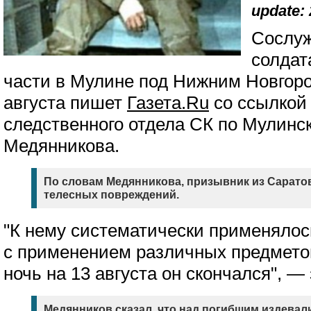
update: 
Сослуж
солдат
части в Мулине под Нижним Новгоро
августа пишет
Газета.Ru
со ссылкой 
следственного отдела СК по Мулинс
Медянникова.
По словам Медянникова, призывник из Сарато
телесных повреждений.
"К нему систематически применялос
с применением различных предметов
ночь на 13 августа он скончался", —
Медянников сказал, что над погибшим издевал