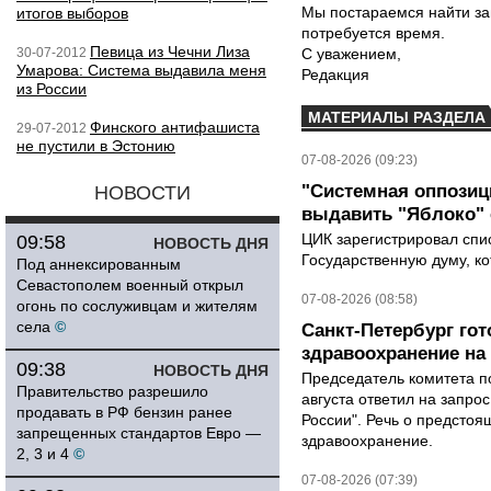
Мы постараемся найти за
итогов выборов
потребуется время.
Певица из Чечни Лиза
30-07-2012
С уважением,
Умарова: Система выдавила меня
Редакция
из России
МАТЕРИАЛЫ РАЗДЕЛА
Финского антифашиста
29-07-2012
не пустили в Эстонию
07-08-2026 (09:23)
"Системная оппози
НОВОСТИ
выдавить "Яблоко"
ЦИК зарегистрировал спис
09:58
НОВОСТЬ ДНЯ
Государственную думу, ко
Под аннексированным
Севастополем военный открыл
07-08-2026 (08:58)
огонь по сослуживцам и жителям
села
©
Санкт-Петербург го
здравоохранение на
09:38
НОВОСТЬ ДНЯ
Председатель комитета п
Правительство разрешило
августа ответил на запро
продавать в РФ бензин ранее
России". Речь о предсто
запрещенных стандартов Евро —
здравоохранение.
2, 3 и 4
©
07-08-2026 (07:39)