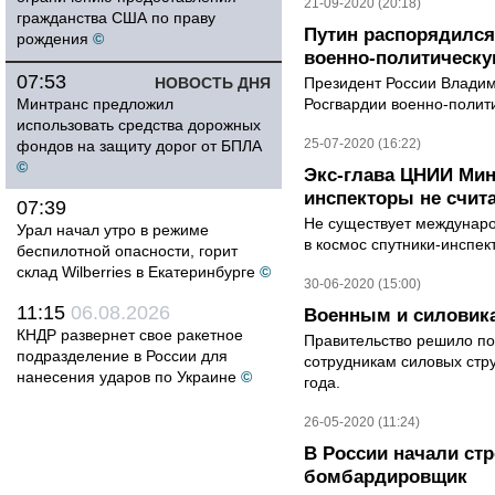
21-09-2020 (20:18)
гражданства США по праву
Путин распорядился
рождения
©
военно-политическу
07:53
НОВОСТЬ ДНЯ
Президент России Владим
Минтранс предложил
Росгвардии военно-полит
использовать средства дорожных
25-07-2020 (16:22)
фондов на защиту дорог от БПЛА
©
Экс-глава ЦНИИ Ми
инспекторы не счит
07:39
Не существует междунар
Урал начал утро в режиме
в космос спутники-инспек
беспилотной опасности, горит
склад Wilberries в Екатеринбурге
©
30-06-2020 (15:00)
11:15
06.08.2026
Военным и силовик
КНДР развернет свое ракетное
Правительство решило п
подразделение в России для
сотрудникам силовых струк
нанесения ударов по Украине
©
года.
26-05-2020 (11:24)
В России начали стр
бомбардировщик