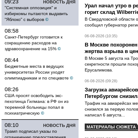
09:23
НОВОСТЬ ДНЯ
Урал начал утро в р
"Системная оппозиция" и
горит склад Wilberri
избиркомы пытаются выдавить
В Свердловской области 
"Яблоко" с выборов
©
сообщил губернатор реги
08:58
06-08-2026 (10:35)
Санкт-Петербург готовится к
сокращению расходов на
В Москве похоронен
здравоохранение на 15%
©
жертва взрыва в це
В Москве 5 августа на Тр
08:44
секретности прошли похо
Бюджетные места в ведущих
Ерусалимова.
университетах России уходят
олимпиадникам и по спецквоте
©
06-08-2026 (09:28)
08:26
Загрузка авиарейсо
США просят освободить экс-
Петербургом снизила
пехотинца Гилмана: в РФ он из
Трафик на авиарейсах ме
тюремной больницы попал в
снизился за первую полов
психиатрическую
©
написал 6 августа...
08:10
НОВОСТЬ ДНЯ
МАТЕРИАЛЫ СЮЖЕТА
Трамп подписал указы по
ограничению предоставления