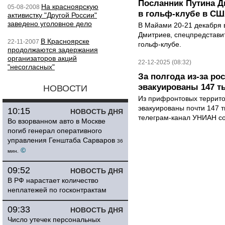
Посланник Путина Д
На красноярскую
05-08-2008
в гольф-клубе в С
активистку "Другой России"
заведено уголовное дело
В Майами 20-21 декабря
Дмитриев, спецпредстави
В Красноярске
22-11-2007
гольф-клубе.
продолжаются задержания
организаторов акций
22-12-2025 (08:32)
"несогласных"
За полгода из-за р
эвакуированы 147 т
НОВОСТИ
Из прифронтовых террито
эвакуированы почти 147 
10:15
НОВОСТЬ ДНЯ
телеграм-канал УНИАН со.
Во взорванном авто в Москве
погиб генерал оперативного
управления Генштаба Сарваров
36
©
мин.
09:52
НОВОСТЬ ДНЯ
В РФ нарастает количество
неплатежей по госконтрактам
09:33
НОВОСТЬ ДНЯ
Число утечек персональных