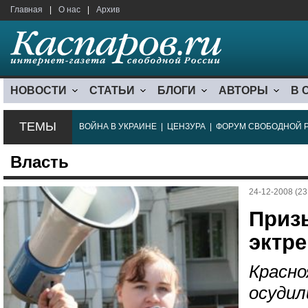
Главная
|
О нас
|
Архив
НОВОСТИ
СТАТЬИ
БЛОГИ
АВТОРЫ
В 
ТЕМЫ
ВОЙНА В УКРАИНЕ
|
ЦЕНЗУРА
|
ФОРУМ СВОБОДНОЙ 
Власть
24-12-2008 (23
Приз
эктр
Красно
осудил