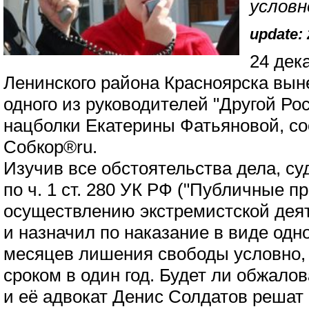
условн
update: 
24 дек
Ленинского района Красноярска выне
одного из руководителей "Другой Ро
нацболки Екатерины Фатьяновой, с
Собкор®ru.
Изучив все обстоятельства дела, су
по ч. 1 ст. 280 УК РФ ("Публичные п
осуществлению экстремистской деят
и назначил по наказание в виде одно
месяцев лишения свободы условно,
сроком в один год. Будет ли обжало
и её адвокат Денис Солдатов решат