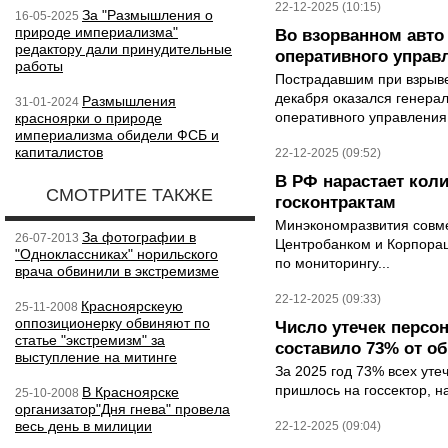
22-12-2025 (10:15)
За "Размышления о
16-05-2025
природе империализма"
Во взорванном авто 
редактору дали принудительные
оперативного управ
работы
Пострадавшим при взрыве
декабря оказался генера
Размышления
31-01-2024
оперативного управления
красноярки о природе
империализма обидели ФСБ и
капиталистов
22-12-2025 (09:52)
В РФ нарастает кол
СМОТРИТЕ ТАКЖЕ
госконтрактам
Минэкономразвития совм
За фотографии в
26-07-2013
Центробанком и Корпора
"Одноклассниках" норильского
по мониторингу...
врача обвинили в экстремизме
22-12-2025 (09:33)
Красноярскeую
25-11-2008
оппозиционерку обвиняют по
Число утечек персо
статье "экстремизм" за
составило 73% от о
выступление на митинге
За 2025 год 73% всех уте
пришлось на госсектор, н
В Красноярске
25-10-2008
организатор"Дня гнева" провела
весь день в милиции
22-12-2025 (09:04)